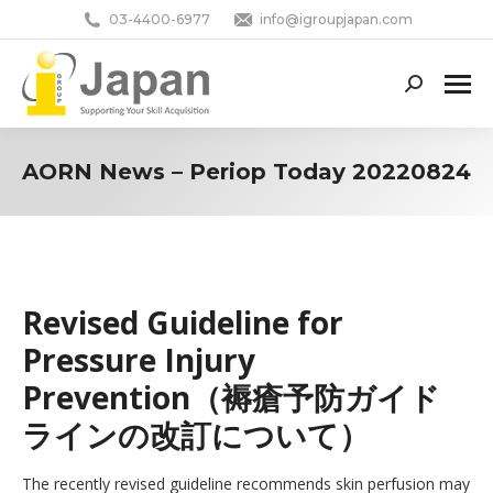
03-4400-6977
info@igroupjapan.com
Search:
AORN News – Periop Today 20220824
You are here:
Revised Guideline for
Pressure Injury
Prevention（褥瘡予防ガイド
ラインの改訂について）
The recently revised guideline recommends skin perfusion may