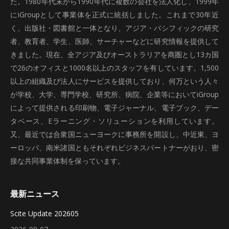
た。1980年代末から1990年代に複数の会社を法人化し、1999年
にiGroupとして事業体を正式に統括しました。これまで30年近
く、出版社・図書館と一体となり、アジア・パシフィックの研究
者、教育者、学生、医師、サーチャーなどに研究情報を提供して
きました。現在、全アジア及びオーストラリアを商圏とし13カ国
で26のオフィスと1000名以上のスタッフを有しています。1,500
以上の組織及び法人にサービスを提供しており、何万という人々
が学校、大学、専門学校、研究所、病院、企業等においてiGroup
によって提供される印刷物、電子ジャーナル、電子ブック、デー
タベース、Eラーニング・ソリューションを利用しています。
又、最近では合衆国ニューヨークに事務所を開設し、中近東、ヨ
ーロッパ、南米諸国ともそれぞれビジネスパートナーがおり、密
接な共同事業体制を保っています。
最新ニュース
Scite Update 202605