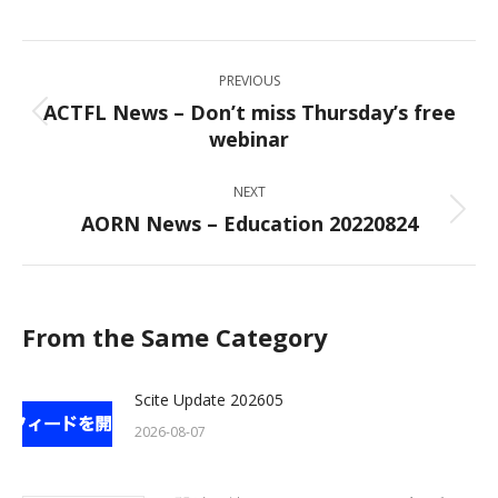
on
on
on
on
Facebook
X
LinkedIn
WhatsApp
Post
PREVIOUS
navigation
ACTFL News – Don’t miss Thursday’s free
Previous
webinar
post:
NEXT
AORN News – Education 20220824
Next
post:
From the Same Category
Scite Update 202605
2026-08-07