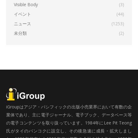
Visible Body
(3)
イベント
(44)
ニュース
(1253)
未分類
(2)
iGroupはアジア・パシフィックの出版小売業界において有数の企
業体であり、主に電子ジャーナル、電子ブック、データベース等
の電子コンテンツを取り扱っています。1984年にLee Pit Teong
氏がタイのバンコクに設立し、その後急速に成長・拡大しまし