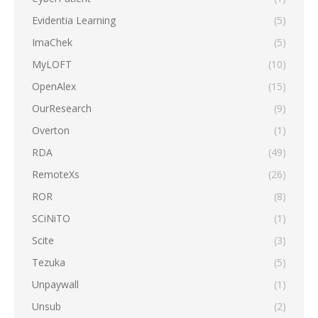
Evidentia Learning
(5)
ImaChek
(5)
MyLOFT
(10)
OpenAlex
(15)
OurResearch
(9)
Overton
(1)
RDA
(49)
RemoteXs
(26)
ROR
(8)
SCiNiTO
(1)
Scite
(3)
Tezuka
(5)
Unpaywall
(1)
Unsub
(2)