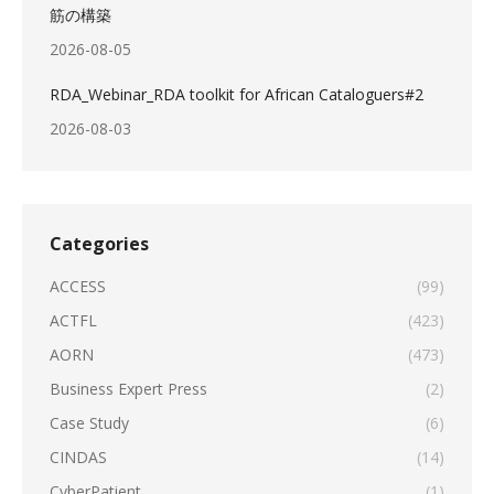
筋の構築
2026-08-05
RDA_Webinar_RDA toolkit for African Cataloguers#2
2026-08-03
Categories
ACCESS
(99)
ACTFL
(423)
AORN
(473)
Business Expert Press
(2)
Case Study
(6)
CINDAS
(14)
CyberPatient
(1)