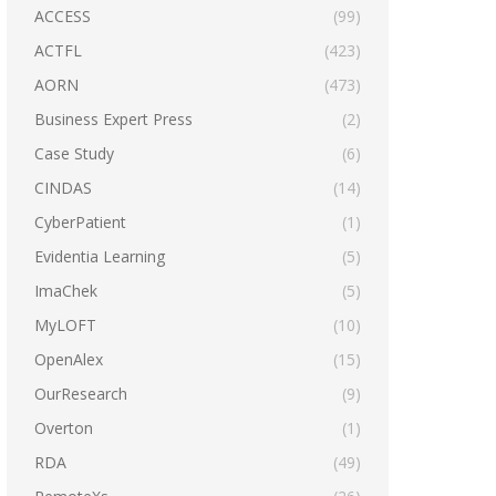
ACCESS
(99)
ACTFL
(423)
AORN
(473)
Business Expert Press
(2)
Case Study
(6)
CINDAS
(14)
CyberPatient
(1)
Evidentia Learning
(5)
ImaChek
(5)
MyLOFT
(10)
OpenAlex
(15)
OurResearch
(9)
Overton
(1)
RDA
(49)