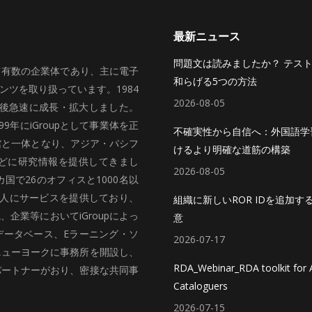
最新ニュース
問題文は読みましたか？ テス
いて有数の企業体であり、主に電子
和らげる5つの方法
ツを取り扱っています。1984
2026-08-05
、その後急速に成長・拡大しました。
99年にiGroupとして事業体を正
不確実性から自信へ：外国語学
館と一体となり、アジア・パシフ
けるより明確な道筋の構築
どに研究情報を提供してきまし
2026-08-05
国で26のオフィスと1000名以
法人にサービスを提供しており、
組織に新しいROR IDを追加す
企業等においてiGroupによっ
意
データベース、Eラーニング・ソ
2026-07-17
ニューヨークに事務所を開設し、
RDA_Webinar_RDA toolkit for A
パートナーがおり、密接な共同事
Cataloguers
2026-07-15