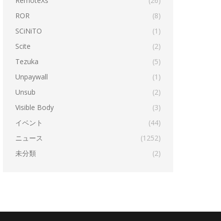
RemoteXs
(26)
ROR
(8)
SCiNiTO
(1)
Scite
(2)
Tezuka
(5)
Unpaywall
(1)
Unsub
(2)
Visible Body
(3)
イベント
(44)
ニュース
(1252)
未分類
(2)