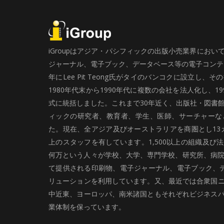
iGroupはアジア・パシフィックの出版小売業界にお
ジャーナル、電子ブック、データベース等の電子コンテン
年にLee Pit Teong氏がタイのバンコクに設立し
1980年代末から1990年代に複数の会社を法人化し、19
式に統括しました。これまで30年近く、出版社・図書
ィックの研究者、教育者、学生、医師、サーチャーな
た。現在、全アジア及びオーストラリアを商圏とし13カ
上のスタッフを有しています。1,500以上の組織及び
何万という人々が学校、大学、専門学校、研究所、病院、
て提供される印刷物、電子ジャーナル、電子ブック、
リューションを利用しています。又、最近では合衆国
中近東、ヨーロッパ、南米諸国ともそれぞれビジネス
業体制を保っています。