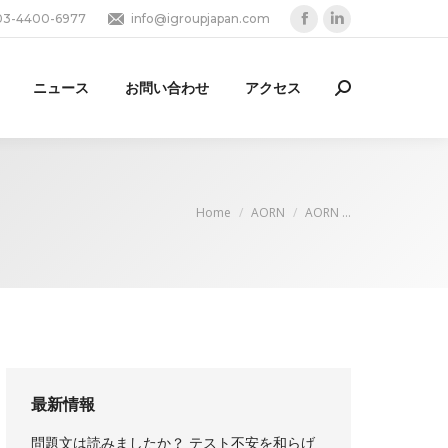
03-4400-6977
info@igroupjapan.com
Facebook
Linkedin
page
page
opens
opens
ニュース
お問い合わせ
アクセス
Search:
in
in
new
new
window
window
You are here:
Home
AORN
AORN …
最新情報
問題文は読みましたか？ テスト不安を和らげ