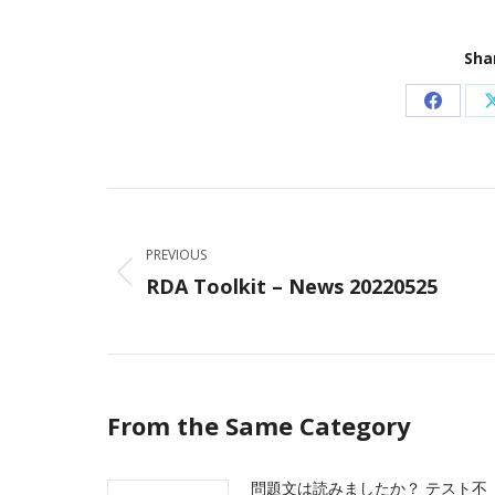
Sha
Share
on
Facebo
Post
navigation
PREVIOUS
RDA Toolkit – News 20220525
Previous
post:
From the Same Category
問題文は読みましたか？ テスト不