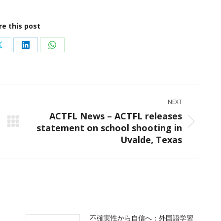
re this post
Share
Share
Share
on
on
on
ok
X
LinkedIn
WhatsApp
NEXT
ACTFL News – ACTFL releases
statement on school shooting in
Next
Uvalde, Texas
post:
不確実性から自信へ：外国語学習