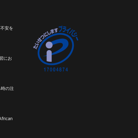
ト不安を
習にお
る時の注
frican