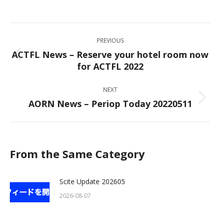
on
on
on
on
Facebook
X
LinkedIn
WhatsApp
Post
PREVIOUS
navigation
ACTFL News – Reserve your hotel room now
Previous
for ACTFL 2022
post:
NEXT
AORN News – Periop Today 20220511
Next
post:
From the Same Category
Scite Update 202605
2026-08-07