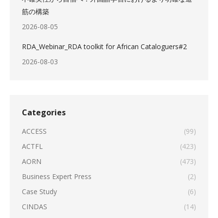
筋の構築
2026-08-05
RDA_Webinar_RDA toolkit for African Cataloguers#2
2026-08-03
Categories
ACCESS
(99)
ACTFL
(423)
AORN
(473)
Business Expert Press
(2)
Case Study
(6)
CINDAS
(14)