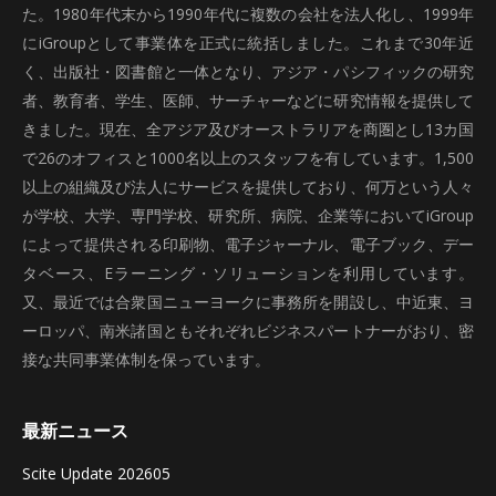
た。1980年代末から1990年代に複数の会社を法人化し、1999年
にiGroupとして事業体を正式に統括しました。これまで30年近
く、出版社・図書館と一体となり、アジア・パシフィックの研究
者、教育者、学生、医師、サーチャーなどに研究情報を提供して
きました。現在、全アジア及びオーストラリアを商圏とし13カ国
で26のオフィスと1000名以上のスタッフを有しています。1,500
以上の組織及び法人にサービスを提供しており、何万という人々
が学校、大学、専門学校、研究所、病院、企業等においてiGroup
によって提供される印刷物、電子ジャーナル、電子ブック、デー
タベース、Eラーニング・ソリューションを利用しています。
又、最近では合衆国ニューヨークに事務所を開設し、中近東、ヨ
ーロッパ、南米諸国ともそれぞれビジネスパートナーがおり、密
接な共同事業体制を保っています。
最新ニュース
Scite Update 202605