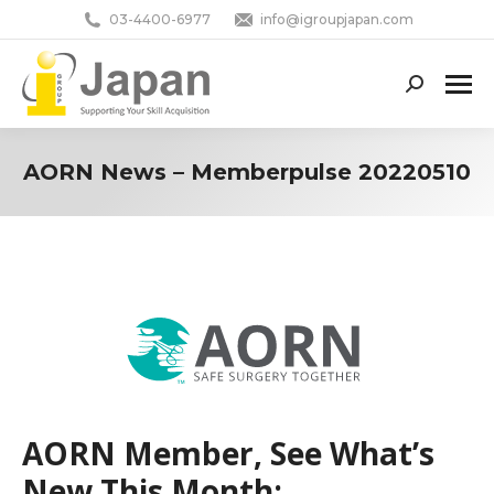
03-4400-6977
info@igroupjapan.com
Search:
AORN News – Memberpulse 20220510
You are here:
AORN Member, See What’s
New This Month: