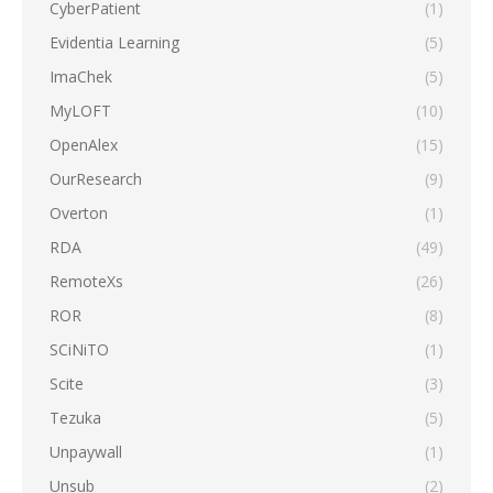
CyberPatient
(1)
Evidentia Learning
(5)
ImaChek
(5)
MyLOFT
(10)
OpenAlex
(15)
OurResearch
(9)
Overton
(1)
RDA
(49)
RemoteXs
(26)
ROR
(8)
SCiNiTO
(1)
Scite
(3)
Tezuka
(5)
Unpaywall
(1)
Unsub
(2)