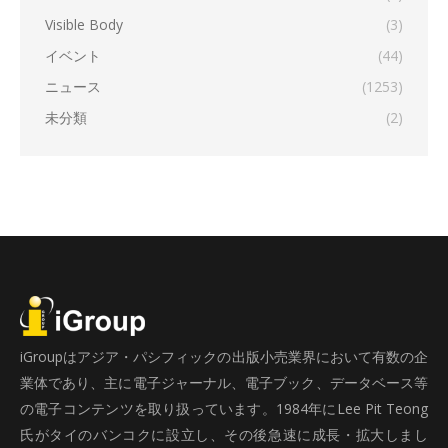
Visible Body
(3)
イベント
(44)
ニュース
(1253)
未分類
(2)
iGroupはアジア・パシフィックの出版小売業界において有数の企
業体であり、主に電子ジャーナル、電子ブック、データベース等
の電子コンテンツを取り扱っています。1984年にLee Pit Teong
氏がタイのバンコクに設立し、その後急速に成長・拡大しまし