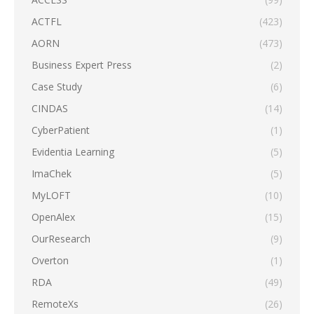
ACTFL
(423)
AORN
(473)
Business Expert Press
(2)
Case Study
(6)
CINDAS
(14)
CyberPatient
(1)
Evidentia Learning
(5)
ImaChek
(5)
MyLOFT
(10)
OpenAlex
(15)
OurResearch
(9)
Overton
(1)
RDA
(49)
RemoteXs
(26)