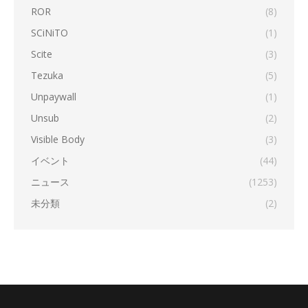
ROR
(8)
SCiNiTO
(1)
Scite
(3)
Tezuka
(5)
Unpaywall
(1)
Unsub
(2)
Visible Body
(3)
イベント
(44)
ニュース
(1253)
未分類
(2)