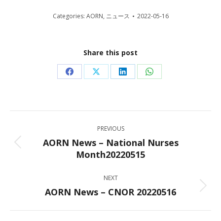
Categories:
AORN
,
ニュース
2022-05-16
Share this post
Share
Share
Share
Share
on
on
on
on
Facebook
X
LinkedIn
WhatsApp
Post
PREVIOUS
navigation
AORN News – National Nurses
Previous
Month20220515
post:
NEXT
AORN News – CNOR 20220516
Next
post: