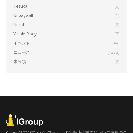
Tezuka
(5)
Unpaywall
(1)
Unsub
(2)
Visible Body
(3)
イベント
(44)
ニュース
(1252)
未分類
(2)
iGroupはアジア・パシフィックの出版小売業界において有数の企