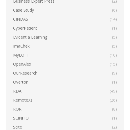
Business Expert Press
(2)
Case Study
(6)
CINDAS
(14)
CyberPatient
(1)
Evidentia Learning
(5)
ImaChek
(5)
MyLOFT
(10)
OpenAlex
(15)
OurResearch
(9)
Overton
(1)
RDA
(49)
RemoteXs
(26)
ROR
(8)
SCiNiTO
(1)
Scite
(2)