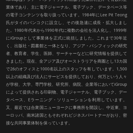
業体であり、主に電子ジャーナル、電子ブック、データベース等
の電子コンテンツを取り扱っています。1984年にLee Pit Teong
氏がタイのバンコクに設立し、その後急速に成長・拡大しまし
た。1980年代末から1990年代に複数の会社を法人化し、1999年
にiGroupとして事業体を正式に統括しました。これまで30年近
く、出版社・図書館と一体となり、アジア・パシフィックの研究
者、教育者、学生、医師、サーチャーなどに研究情報を提供して
きました。現在、全アジア及びオーストラリアを商圏とし13カ国
で26のオフィスと1000名以上のスタッフを有しています。1,500
以上の組織及び法人にサービスを提供しており、何万という人々
が学校、大学、専門学校、研究所、病院、企業等においてiGroup
によって提供される印刷物、電子ジャーナル、電子ブック、デー
タベース、Eラーニング・ソリューションを利用しています。
又、最近では合衆国ニューヨークに事務所を開設し、中近東、ヨ
ーロッパ、南米諸国ともそれぞれビジネスパートナーがおり、密
接な共同事業体制を保っています。