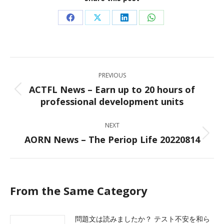
Share
Share
Share
Share
on
on
on
on
Facebook
X
LinkedIn
WhatsApp
Post
PREVIOUS
navigation
ACTFL News – Earn up to 20 hours of
Previous
professional development units
post:
NEXT
AORN News – The Periop Life 20220814
Next
post:
From the Same Category
問題文は読みましたか？ テスト不安を和ら