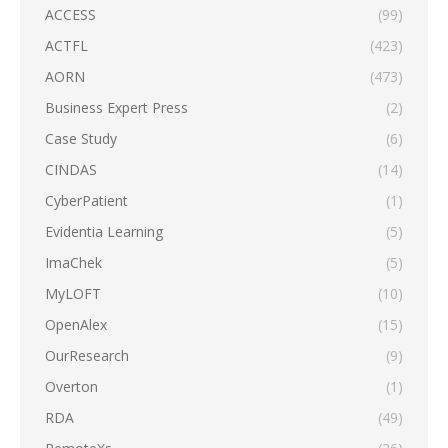
ACCESS
(99)
ACTFL
(423)
AORN
(473)
Business Expert Press
(2)
Case Study
(6)
CINDAS
(14)
CyberPatient
(1)
Evidentia Learning
(5)
ImaChek
(5)
MyLOFT
(10)
OpenAlex
(15)
OurResearch
(9)
Overton
(1)
RDA
(49)