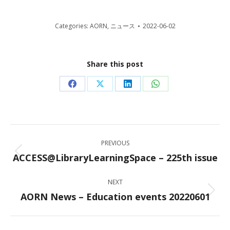
Categories:
AORN
,
ニュース
2022-06-02
Share this post
Share
Share
Share
Share
on
on
on
on
Facebook
X
LinkedIn
WhatsApp
Post
PREVIOUS
navigation
ACCESS@LibraryLearningSpace – 225th issue
Previous
post:
NEXT
AORN News – Education events 20220601
Next
post: