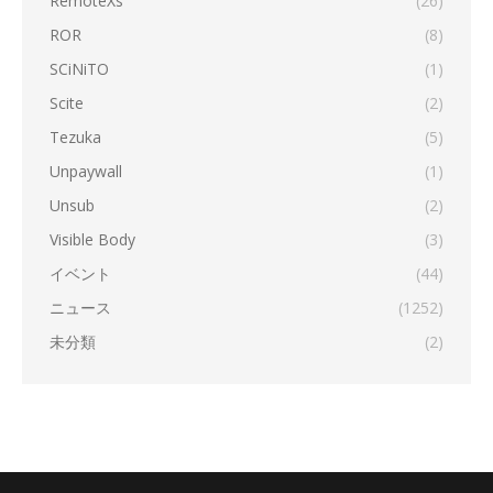
RemoteXs
(26)
ROR
(8)
SCiNiTO
(1)
Scite
(2)
Tezuka
(5)
Unpaywall
(1)
Unsub
(2)
Visible Body
(3)
イベント
(44)
ニュース
(1252)
未分類
(2)