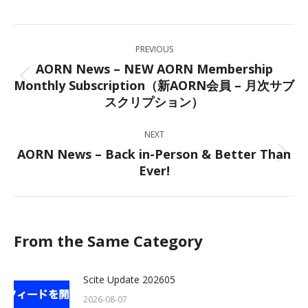
on
on
on
on
Facebook
X
LinkedIn
WhatsApp
Post
PREVIOUS
navigation
AORN News – NEW AORN Membership
Monthly Subscription（新AORN会員 – 月次サブ
Previous
スクリプション）
post:
NEXT
AORN News – Back in-Person & Better Than
Next
Ever!
post:
From the Same Category
Scite Update 202605
2026-08-07