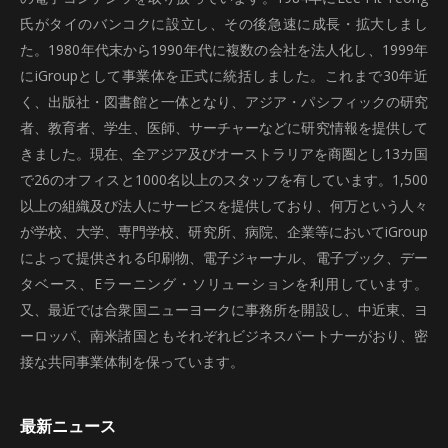
氏がタイのバンコクに設立し、その後急速に成長・拡大しまし
た。1980年代末から1990年代に複数の会社を法人化し、1999年
にiGroupとして事業体を正式に統括しました。これまで30年近
く、出版社・図書館と一体となり、アジア・パシフィックの研究
者、教育者、学生、医師、サーチャーなどに研究情報を提供して
きました。現在、全アジア及びオーストラリアを商圏とし13カ国
で26のオフィスと1000名以上のスタッフを有しています。1,500
以上の組織及び法人にサービスを提供しており、何万という人々
が学校、大学、専門学校、研究所、病院、企業等においてiGroup
によって提供される印刷物、電子ジャーナル、電子ブック、デー
タベース、Eラーニング・ソリューションを利用しています。
又、最近では合衆国ニューヨークに事務所を開設し、中近東、ヨ
ーロッパ、南米諸国ともそれぞれビジネスパートナーがおり、密
接な共同事業体制を保っています。
最新ニュース