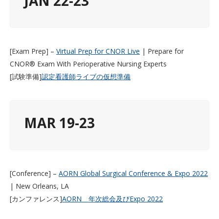
JAN 22-23
[Exam Prep] –
Virtual Prep for CNOR Live
| Prepare for
CNOR® Exam With Perioperative Nursing Experts
[試験準備]
認定看護師ライブの仮想準備
MAR 19-23
[Conference] –
AORN Global Surgical Conference & Expo 2022
| New Orleans, LA
[カンファレンス]
AORN 年次総会及びExpo 2022