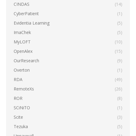
CINDAS
(14)
CyberPatient
(1)
Evidentia Learning
(5)
ImaChek
(5)
MyLOFT
(10)
OpenAlex
(15)
OurResearch
(9)
Overton
(1)
RDA
(49)
RemoteXs
(26)
ROR
(8)
SCiNiTO
(1)
Scite
(3)
Tezuka
(5)
Unpaywall
(1)