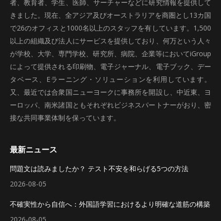
者、教育者、学生、医師、サーチャーなどに研究情報を提供して
きました。現在、全アジア及びオーストラリアを商圏とし13カ国
で26のオフィスと1000名以上のスタッフを有しています。1,500
以上の組織及び法人にサービスを提供しており、何万という人々
が学校、大学、専門学校、研究所、病院、企業等においてiGroup
によって提供される印刷物、電子ジャーナル、電子ブック、デー
タベース、Eラーニング・ソリューションを利用しています。
又、最近では合衆国ニューヨークに事務所を開設し、中近東、ヨ
ーロッパ、南米諸国ともそれぞれビジネスパートナーがおり、密
接な共同事業体制を保っています。
最新ニュース
問題文は読みましたか？ テスト不安を和らげる5つの方法
2026-08-05
不確実性から自信へ：外国語学習におけるより明確な道筋の構築
2026-08-05