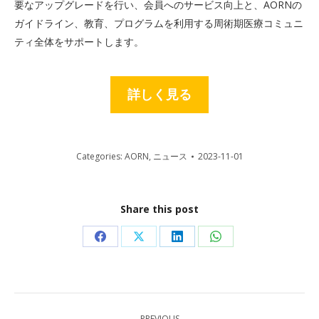
要なアップグレードを行い、会員へのサービス向上と、AORNの
ガイドライン、教育、プログラムを利用する周術期医療コミュニ
ティ全体をサポートします。
詳しく見る
Categories:
AORN
,
ニュース
2023-11-01
Share this post
Share
Share
Share
Share
on
on
on
on
Facebook
X
LinkedIn
WhatsApp
Post
PREVIOUS