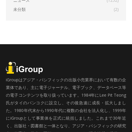
ニュース
(1252)
未分類
(2)
iGroupはアジア・パシフィックの出版小売業界において有数の企
業体であり、主に電子ジャーナル、電子ブック、データベース等
の電子コンテンツを取り扱っています。1984年にLee Pit Teong
氏がタイのバンコクに設立し、その後急速に成長・拡大しまし
た。1980年代末から1990年代に複数の会社を法人化し、1999年
にiGroupとして事業体を正式に統括しました。これまで30年近
く、出版社・図書館と一体となり、アジア・パシフィックの研究