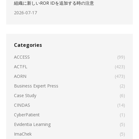
組織に新しいROR IDを追加する時の注意
2026-07-17
Categories
ACCESS
(99)
ACTFL
(423)
AORN
(473)
Business Expert Press
(2)
Case Study
(6)
CINDAS
(14)
CyberPatient
(1)
Evidentia Learning
(5)
ImaChek
(5)