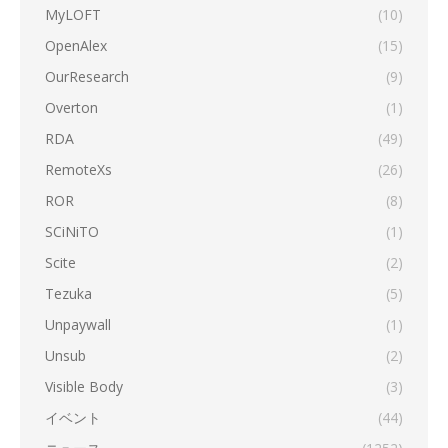
MyLOFT
(10)
OpenAlex
(15)
OurResearch
(9)
Overton
(1)
RDA
(49)
RemoteXs
(26)
ROR
(8)
SCiNiTO
(1)
Scite
(2)
Tezuka
(5)
Unpaywall
(1)
Unsub
(2)
Visible Body
(3)
イベント
(44)