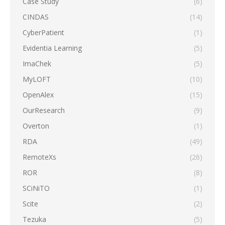
Case Study
(6)
CINDAS
(14)
CyberPatient
(1)
Evidentia Learning
(5)
ImaChek
(5)
MyLOFT
(10)
OpenAlex
(15)
OurResearch
(9)
Overton
(1)
RDA
(49)
RemoteXs
(26)
ROR
(8)
SCiNiTO
(1)
Scite
(2)
Tezuka
(5)