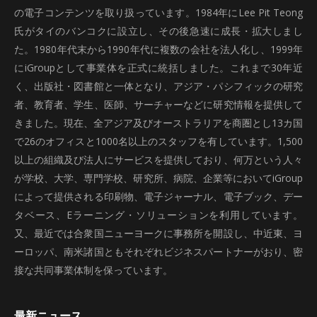
の電子コンテンツを取り扱っています。1984年にLee Pit Teong
氏がタイのバンコクに設立し、その後急速に成長・拡大しまし
た。1980年代末から1990年代に複数の会社を法人化し、1999年
にiGroupとして事業体を正式に統括しました。これまで30年近
く、出版社・図書館と一体となり、アジア・パシフィックの研究
者、教育者、学生、医師、サーチャーなどに研究情報を提供して
きました。現在、全アジア及びオーストラリアを商圏とし13カ国
で26のオフィスと1000名以上のスタッフを有しています。1,500
以上の組織及び法人にサービスを提供しており、何万という人々
が学校、大学、専門学校、研究所、病院、企業等においてiGroup
によって提供される印刷物、電子ジャーナル、電子ブック、デー
タベース、Eラーニング・ソリューションを利用しています。
又、最近では合衆国ニューヨークに事務所を開設し、中近東、ヨ
ーロッパ、南米諸国ともそれぞれビジネスパートナーがおり、密
接な共同事業体制を保っています。
最新ニュース