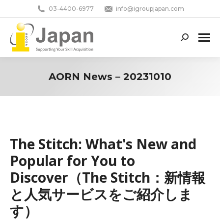
03-4400-6977
info@igroupjapan.com
Search:
AORN News – 20231010
You are here:
The Stitch: What's New and
Popular for You to
Discover（The Stitch：新情報
と人気サービスをご紹介しま
す）