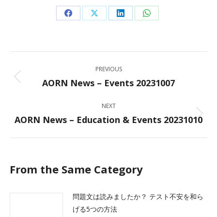
Share
Share
Share
Share
on
on
on
on
Facebook
X
LinkedIn
WhatsApp
Post
PREVIOUS
navigation
AORN News – Events 20231007
Previous
post:
NEXT
AORN News – Education & Events 20231010
Next
post:
From the Same Category
問題文は読みましたか？ テスト不安を和ら
げる5つの方法