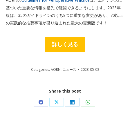
AORNの
Guidelines for Perioperative Practice
は、エビデンスに
基づいた重要な情報を指先で確認できるようにします。2023年
版は、35のガイドラインのうち8つに重要な変更があり、70以上
の実践的な推奨事項が盛り込まれた最大の更新版です！
詳しく見る
Categories:
AORN
,
ニュース
2023-05-08
Share this post
Share
Share
Share
Share
on
on
on
on
Facebook
X
LinkedIn
WhatsApp