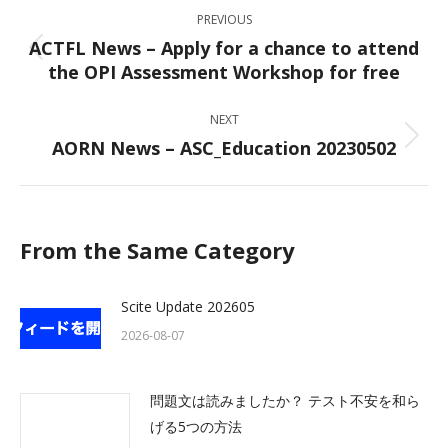
Post
PREVIOUS
navigation
ACTFL News – Apply for a chance to attend
Previous
the OPI Assessment Workshop for free
post:
NEXT
AORN News – ASC_Education 20230502
Next
post:
From the Same Category
Scite Update 202605
2026-08-07
問題文は読みましたか？ テスト不安を和ら
げる5つの方法