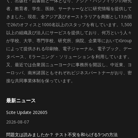
く、出版社・図書館と一体となり、アジア・パシフィックの研究
者、教育者、学生、医師、サーチャーなどに研究情報を提供して
きました。現在、全アジア及びオーストラリアを商圏とし13カ国
で26のオフィスと1000名以上のスタッフを有しています。1,500
以上の組織及び法人にサービスを提供しており、何万という人々
が学校、大学、専門学校、研究所、病院、企業等においてiGroup
によって提供される印刷物、電子ジャーナル、電子ブック、デー
タベース、Eラーニング・ソリューションを利用しています。
又、最近では合衆国ニューヨークに事務所を開設し、中近東、ヨ
ーロッパ、南米諸国ともそれぞれビジネスパートナーがおり、密
接な共同事業体制を保っています。
最新ニュース
Scite Update 202605
2026-08-07
問題文は読みましたか？ テスト不安を和らげる5つの方法