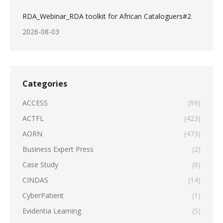
RDA_Webinar_RDA toolkit for African Cataloguers#2
2026-08-03
Categories
ACCESS
(99)
ACTFL
(423)
AORN
(473)
Business Expert Press
(2)
Case Study
(6)
CINDAS
(14)
CyberPatient
(1)
Evidentia Learning
(5)