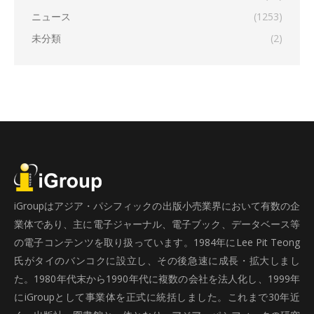
ニュース
(1253)
未分類
(2)
iGroupはアジア・パシフィックの出版小売業界において有数の企
業体であり、主に電子ジャーナル、電子ブック、データベース等
の電子コンテンツを取り扱っています。1984年にLee Pit Teong
氏がタイのバンコクに設立し、その後急速に成長・拡大しまし
た。1980年代末から1990年代に複数の会社を法人化し、1999年
にiGroupとして事業体を正式に統括しました。これまで30年近