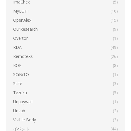
ImaChek
(5)
MyLOFT
(10)
OpenAlex
(15)
OurResearch
(9)
Overton
(1)
RDA
(49)
RemoteXs
(26)
ROR
(8)
SCiNiTO
(1)
Scite
(3)
Tezuka
(5)
Unpaywall
(1)
Unsub
(2)
Visible Body
(3)
イベント
(44)