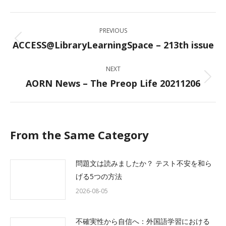
Facebook
X
LinkedIn
WhatsApp
Post
PREVIOUS
navigation
ACCESS@LibraryLearningSpace – 213th issue
Previous
post:
NEXT
AORN News – The Preop Life 20211206
Next
post:
From the Same Category
問題文は読みましたか？ テスト不安を和ら
げる5つの方法
2026-08-05
不確実性から自信へ：外国語学習における