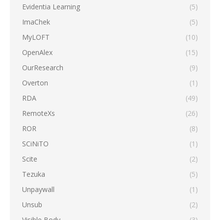
Evidentia Learning
(5)
ImaChek
(5)
MyLOFT
(10)
OpenAlex
(15)
OurResearch
(9)
Overton
(1)
RDA
(49)
RemoteXs
(26)
ROR
(8)
SCiNiTO
(1)
Scite
(2)
Tezuka
(5)
Unpaywall
(1)
Unsub
(2)
Visible Body
(3)