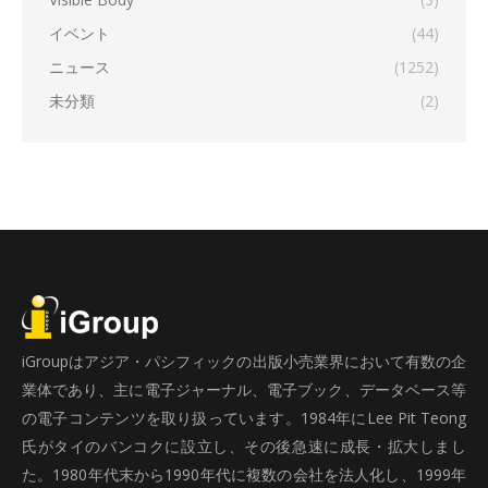
イベント
(44)
ニュース
(1252)
未分類
(2)
iGroupはアジア・パシフィックの出版小売業界において有数の企
業体であり、主に電子ジャーナル、電子ブック、データベース等
の電子コンテンツを取り扱っています。1984年にLee Pit Teong
氏がタイのバンコクに設立し、その後急速に成長・拡大しまし
た。1980年代末から1990年代に複数の会社を法人化し、1999年