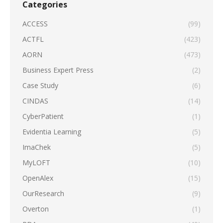
Categories
ACCESS
(99)
ACTFL
(423)
AORN
(473)
Business Expert Press
(2)
Case Study
(6)
CINDAS
(14)
CyberPatient
(1)
Evidentia Learning
(5)
ImaChek
(5)
MyLOFT
(10)
OpenAlex
(15)
OurResearch
(9)
Overton
(1)