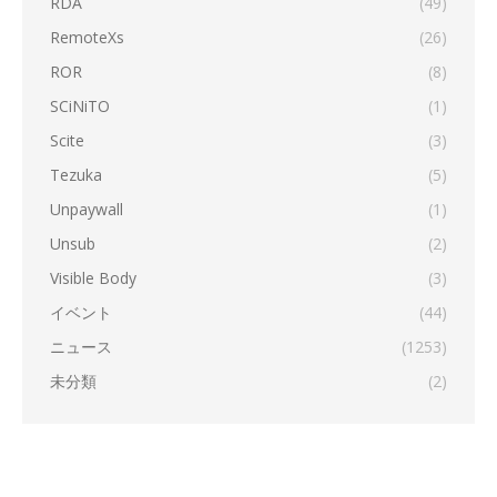
RDA
(49)
RemoteXs
(26)
ROR
(8)
SCiNiTO
(1)
Scite
(3)
Tezuka
(5)
Unpaywall
(1)
Unsub
(2)
Visible Body
(3)
イベント
(44)
ニュース
(1253)
未分類
(2)