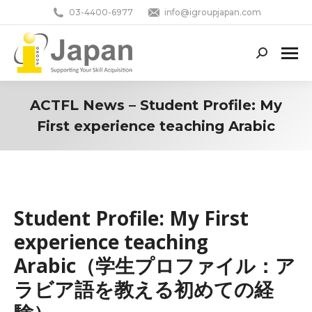
03-4400-6977
info@igroupjapan.com
Search:
ACTFL News – Student Profile: My
First experience teaching Arabic
You are here:
Student Profile: My First
experience teaching
Arabic（学生プロファイル：ア
ラビア語を教える初めての経