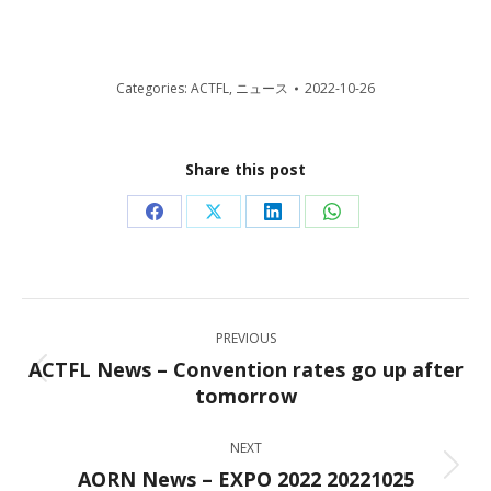
Categories:
ACTFL
,
ニュース
2022-10-26
Share this post
Share
Share
Share
Share
on
on
on
on
Facebook
X
LinkedIn
WhatsApp
Post
PREVIOUS
navigation
ACTFL News – Convention rates go up after
Previous
tomorrow
post:
NEXT
AORN News – EXPO 2022 20221025
Next