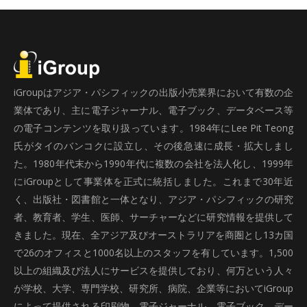
iGroupはアジア・パシフィックの出版小売業界において有数の企
業体であり、主に電子ジャーナル、電子ブック、データベース等
の電子コンテンツを取り扱っています。1984年にLee Pit Teong
氏がタイのバンコクに設立し、その後急速に成長・拡大しまし
た。1980年代末から1990年代に複数の会社を法人化し、1999年
にiGroupとして事業体を正式に統括しました。これまで30年近
く、出版社・図書館と一体となり、アジア・パシフィックの研究
者、教育者、学生、医師、サーチャーなどに研究情報を提供して
きました。現在、全アジア及びオーストラリアを商圏とし13カ国
で26のオフィスと1000名以上のスタッフを有しています。1,500
以上の組織及び法人にサービスを提供しており、何万という人々
が学校、大学、専門学校、研究所、病院、企業等においてiGroup
によって提供される印刷物、電子ジャーナル、電子ブック、デー