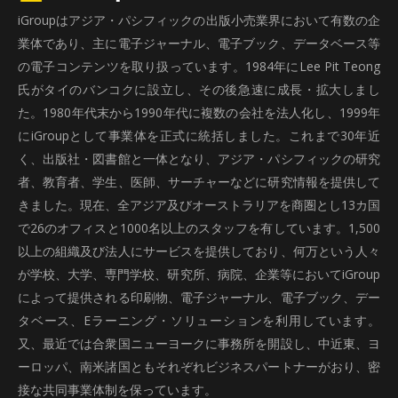
iGroupはアジア・パシフィックの出版小売業界において有数の企
業体であり、主に電子ジャーナル、電子ブック、データベース等
の電子コンテンツを取り扱っています。1984年にLee Pit Teong
氏がタイのバンコクに設立し、その後急速に成長・拡大しまし
た。1980年代末から1990年代に複数の会社を法人化し、1999年
にiGroupとして事業体を正式に統括しました。これまで30年近
く、出版社・図書館と一体となり、アジア・パシフィックの研究
者、教育者、学生、医師、サーチャーなどに研究情報を提供して
きました。現在、全アジア及びオーストラリアを商圏とし13カ国
で26のオフィスと1000名以上のスタッフを有しています。1,500
以上の組織及び法人にサービスを提供しており、何万という人々
が学校、大学、専門学校、研究所、病院、企業等においてiGroup
によって提供される印刷物、電子ジャーナル、電子ブック、デー
タベース、Eラーニング・ソリューションを利用しています。
又、最近では合衆国ニューヨークに事務所を開設し、中近東、ヨ
ーロッパ、南米諸国ともそれぞれビジネスパートナーがおり、密
接な共同事業体制を保っています。