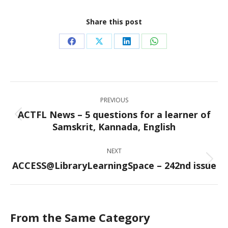
Share this post
Share
Share
Share
Share
on
on
on
on
Facebook
X
LinkedIn
WhatsApp
Post
PREVIOUS
navigation
ACTFL News – 5 questions for a learner of
Previous
Samskrit, Kannada, English
post:
NEXT
ACCESS@LibraryLearningSpace – 242nd issue
Next
post:
From the Same Category