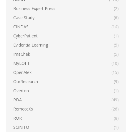
Business Expert Press
(2)
Case Study
(6)
CINDAS
(14)
CyberPatient
(1)
Evidentia Learning
(5)
ImaChek
(5)
MyLOFT
(10)
OpenAlex
(15)
OurResearch
(9)
Overton
(1)
RDA
(49)
RemoteXs
(26)
ROR
(8)
SCiNiTO
(1)