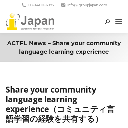
03-4400-6977
info@igroupjapan.com
Search:
ACTFL News – Share your community
language learning experience
You are here:
Share your community
language learning
experience（コミュニティ言
語学習の経験を共有する）