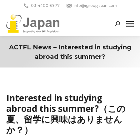
03-4400-6977
info@igroupjapan.com
Search:
ACTFL News – Interested in studying
abroad this summer?
You are here:
Interested in studying
abroad this summer?（この
夏、留学に興味はありません
か？）