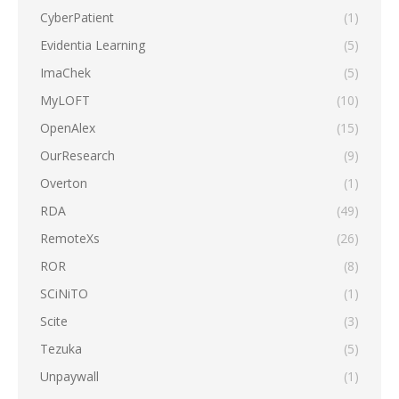
CyberPatient
(1)
Evidentia Learning
(5)
ImaChek
(5)
MyLOFT
(10)
OpenAlex
(15)
OurResearch
(9)
Overton
(1)
RDA
(49)
RemoteXs
(26)
ROR
(8)
SCiNiTO
(1)
Scite
(3)
Tezuka
(5)
Unpaywall
(1)