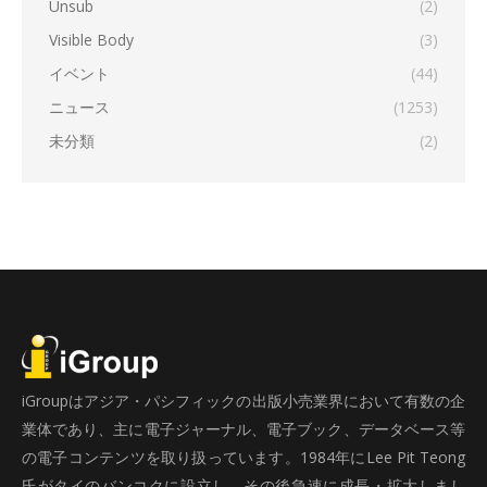
Unsub
(2)
Visible Body
(3)
イベント
(44)
ニュース
(1253)
未分類
(2)
iGroupはアジア・パシフィックの出版小売業界において有数の企
業体であり、主に電子ジャーナル、電子ブック、データベース等
の電子コンテンツを取り扱っています。1984年にLee Pit Teong
氏がタイのバンコクに設立し、その後急速に成長・拡大しまし