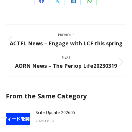
Share
Share
Share
Share
on
on
on
on
Facebook
X
LinkedIn
WhatsApp
Post
PREVIOUS
navigation
ACTFL News – Engage with LCF this spring
Previous
post:
NEXT
AORN News – The Periop Life20230319
Next
post:
From the Same Category
Scite Update 202605
2026-08-07