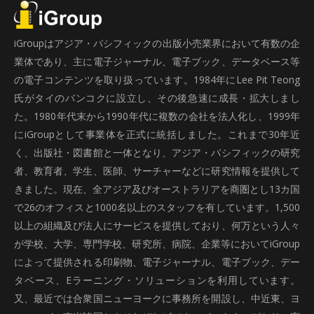
iGroupはアジア・パシフィックの出版小売業界において有数の企
業体であり、主に電子ジャーナル、電子ブック、データベース等
の電子コンテンツを取り扱っています。1984年にLee Pit Teong
氏がタイのバンコクに設立し、その後急速に成長・拡大しまし
た。1980年代末から1990年代に複数の会社を法人化し、1999年
にiGroupとして事業体を正式に統括しました。これまで30年近
く、出版社・図書館と一体となり、アジア・パシフィックの研究
者、教育者、学生、医師、サーチャーなどに研究情報を提供して
きました。現在、全アジア及びオーストラリアを商圏とし13カ国
で26のオフィスと1000名以上のスタッフを有しています。1,500
以上の組織及び法人にサービスを提供しており、何万という人々
が学校、大学、専門学校、研究所、病院、企業等においてiGroup
によって提供される印刷物、電子ジャーナル、電子ブック、デー
タベース、Eラーニング・ソリューションを利用しています。
又、最近では合衆国ニューヨークに事務所を開設し、中近東、ヨ