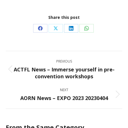
Share this post
Share
Share
Share
Share
on
on
on
on
Facebook
X
LinkedIn
WhatsApp
Post
PREVIOUS
navigation
ACTFL News – Immerse yourself in pre-
Previous
convention workshops
post:
NEXT
AORN News – EXPO 2023 20230404
Next
post:
From the Same Category