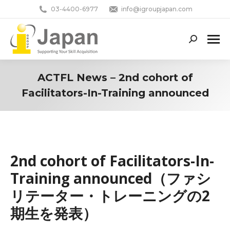
03-4400-6977
info@igroupjapan.com
Search:
ACTFL News – 2nd cohort of
Facilitators-In-Training announced
You are here:
2nd cohort of Facilitators-In-
Training announced（ファシ
リテーター・トレーニングの2
期生を発表）