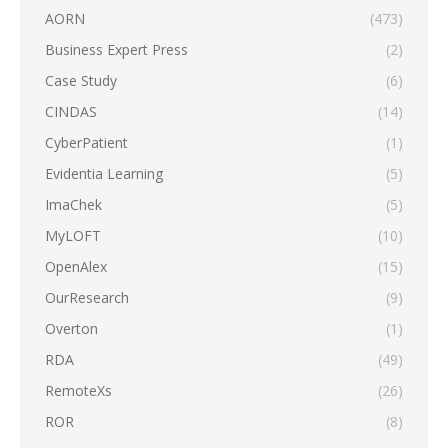
AORN
(473)
Business Expert Press
(2)
Case Study
(6)
CINDAS
(14)
CyberPatient
(1)
Evidentia Learning
(5)
ImaChek
(5)
MyLOFT
(10)
OpenAlex
(15)
OurResearch
(9)
Overton
(1)
RDA
(49)
RemoteXs
(26)
ROR
(8)