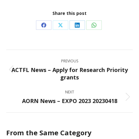
Share this post
Share
Share
Share
Share
on
on
on
on
Facebook
X
LinkedIn
WhatsApp
Post
PREVIOUS
navigation
ACTFL News – Apply for Research Priority
Previous
grants
post:
NEXT
AORN News – EXPO 2023 20230418
Next
post:
From the Same Category