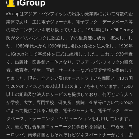
iGroupはアジア・パシフィックの出版小売業界において有数の企
業体であり、主に電子ジャーナル、電子ブック、データベース等
の電子コンテンツを取り扱っています。1984年にLee Pit Teong
氏がタイのバンコクに設立し、その後急速に成長・拡大しまし
た。1980年代末から1990年代に複数の会社を法人化し、1999年
にiGroupとして事業体を正式に統括しました。これまで30年近
く、出版社・図書館と一体となり、アジア・パシフィックの研究
者、教育者、学生、医師、サーチャーなどに研究情報を提供して
きました。現在、全アジア及びオーストラリアを商圏とし13カ国
で26のオフィスと1000名以上のスタッフを有しています。1,500
以上の組織及び法人にサービスを提供しており、何万という人々
が学校、大学、専門学校、研究所、病院、企業等においてiGroup
によって提供される印刷物、電子ジャーナル、電子ブック、デー
タベース、Eラーニング・ソリューションを利用しています。
又、最近では合衆国ニューヨークに事務所を開設し、中近東、ヨ
ーロッパ、南米諸国ともそれぞれビジネスパートナーがおり、密