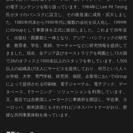
の電子コンテンツを取り扱っています。1984年にLee Pit Teong
氏がタイのバンコクに設立し、その後急速に成長・拡大しまし
た。1980年代末から1990年代に複数の会社を法人化し、1999年
にiGroupとして事業体を正式に統括しました。これまで30年近
く、出版社・図書館と一体となり、アジア・パシフィックの研究
者、教育者、学生、医師、サーチャーなどに研究情報を提供して
きました。現在、全アジア及びオーストラリアを商圏とし13カ国
で26のオフィスと1000名以上のスタッフを有しています。1,500
以上の組織及び法人にサービスを提供しており、何万という人々
が学校、大学、専門学校、研究所、病院、企業等においてiGroup
によって提供される印刷物、電子ジャーナル、電子ブック、デー
タベース、Eラーニング・ソリューションを利用しています。
又、最近では合衆国ニューヨークに事務所を開設し、中近東、ヨ
ーロッパ、南米諸国ともそれぞれビジネスパートナーがおり、密
接な共同事業体制を保っています。