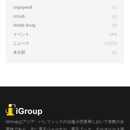
Unpaywall
(1)
Unsub
(2)
Visible Body
(3)
イベント
(44)
ニュース
(1252)
未分類
(2)
iGroupはアジア・パシフィックの出版小売業界において有数の企
業体であり、主に電子ジャーナル、電子ブック、データベース等