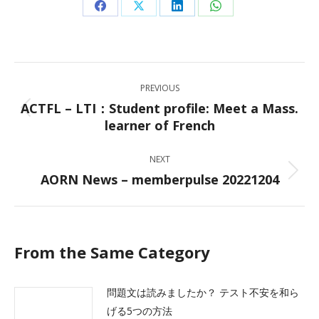
Share
Share
Share
Share
on
on
on
on
Facebook
X
LinkedIn
WhatsApp
Post
PREVIOUS
navigation
ACTFL – LTI：Student profile: Meet a Mass.
Previous
learner of French
post:
NEXT
AORN News – memberpulse 20221204
Next
post:
From the Same Category
問題文は読みましたか？ テスト不安を和ら
げる5つの方法