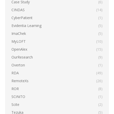
Case Study
(6)
CINDAS
(14)
CyberPatient
(1)
Evidentia Learning
(5)
ImaChek
(5)
MyLOFT
(10)
OpenAlex
(15)
OurResearch
(9)
Overton
(1)
RDA
(49)
RemoteXs
(26)
ROR
(8)
SCiNiTO
(1)
Scite
(2)
Tezuka
(5)