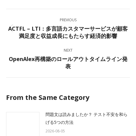
Facebook
X
LinkedIn
WhatsApp
Post
PREVIOUS
navigation
ACTFL – LTI：多言語カスタマーサービスが顧客
Previous
満足度と収益成長にもたらす経済的影響
post:
NEXT
OpenAlex再構築のロールアウトタイムライン発
Next
表
post:
From the Same Category
問題文は読みましたか？ テスト不安を和ら
げる5つの方法
2026-08-05