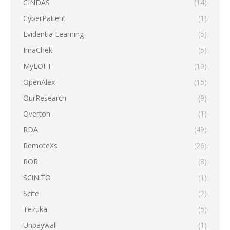
CINDAS
(14)
CyberPatient
(1)
Evidentia Learning
(5)
ImaChek
(5)
MyLOFT
(10)
OpenAlex
(15)
OurResearch
(9)
Overton
(1)
RDA
(49)
RemoteXs
(26)
ROR
(8)
SCiNiTO
(1)
Scite
(2)
Tezuka
(5)
Unpaywall
(1)