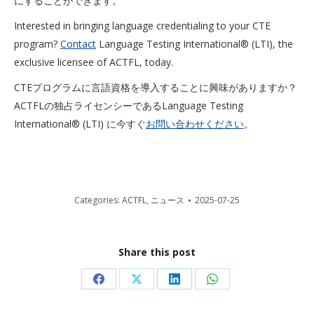
にすることができます。
Interested in bringing language credentialing to your CTE
program?
Contact
Language Testing International® (LTI), the
exclusive licensee of ACTFL, today.
CTEプログラムに言語資格を導入することに興味がありますか？
ACTFLの独占ライセンシーであるLanguage Testing
International® (LTI) に今すぐ
お問い合わせください
。
Categories:
ACTFL
,
ニュース
2025-07-25
Share this post
Share
Share
Share
Share
on
on
on
on