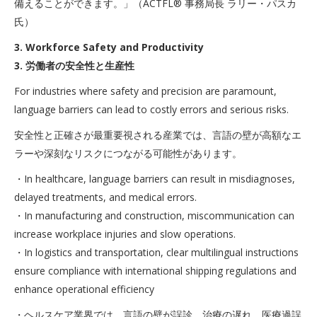
備えることができます。」（ACTFL® 事務局長 ラリー・パスカ
氏）
3. Workforce Safety and Productivity
3. 労働者の安全性と生産性
For industries where safety and precision are paramount,
language barriers can lead to costly errors and serious risks.
安全性と正確さが最重要視される産業では、言語の壁が高額なエ
ラーや深刻なリスクにつながる可能性があります。
・In healthcare, language barriers can result in misdiagnoses,
delayed treatments, and medical errors.
・In manufacturing and construction, miscommunication can
increase workplace injuries and slow operations.
・In logistics and transportation, clear multilingual instructions
ensure compliance with international shipping regulations and
enhance operational efficiency
・ヘルスケア業界では、言語の壁が誤診、治療の遅れ、医療過誤