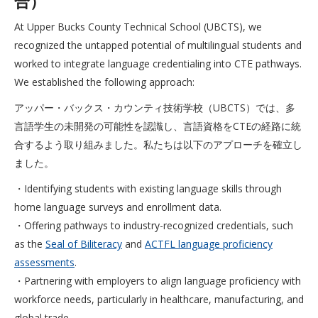
合）
At Upper Bucks County Technical School (UBCTS), we
recognized the untapped potential of multilingual students and
worked to integrate language credentialing into CTE pathways.
We established the following approach:
アッパー・バックス・カウンティ技術学校（UBCTS）では、多
言語学生の未開発の可能性を認識し、言語資格をCTEの経路に統
合するよう取り組みました。私たちは以下のアプローチを確立し
ました。
・Identifying students with existing language skills through
home language surveys and enrollment data.
・Offering pathways to industry-recognized credentials, such
as the
Seal of Biliteracy
and
ACTFL language proficiency
assessments
.
・Partnering with employers to align language proficiency with
workforce needs, particularly in healthcare, manufacturing, and
global trade.