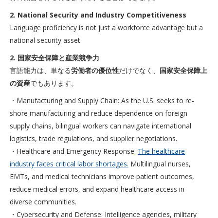
2. National Security and Industry Competitiveness
Language proficiency is not just a workforce advantage but a
national security asset.
2. 国家安全保障と産業競争力
言語能力は、単なる
労働者の優位性
だけでなく、
国家安全保障上
の資産
でもあります。
・Manufacturing and Supply Chain: As the U.S. seeks to re-
shore manufacturing and reduce dependence on foreign
supply chains, bilingual workers can navigate international
logistics, trade regulations, and supplier negotiations.
・Healthcare and Emergency Response:
The healthcare
industry faces critical labor shortages.
Multilingual nurses,
EMTs, and medical technicians improve patient outcomes,
reduce medical errors, and expand healthcare access in
diverse communities.
・Cybersecurity and Defense: Intelligence agencies, military