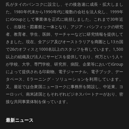
氏がタイのバンコクに設立し、その後急速に成長・拡大しまし
た。1980年代末から1990年代に複数の会社を法人化し、1999年
にiGroupとして事業体を正式に統括しました。これまで30年近
く、出版社・図書館と一体となり、アジア・パシフィックの研究
者、教育者、学生、医師、サーチャーなどに研究情報を提供して
きました。現在、全アジア及びオーストラリアを商圏とし13カ国
で26のオフィスと1000名以上のスタッフを有しています。1,500
以上の組織及び法人にサービスを提供しており、何万という人々
が学校、大学、専門学校、研究所、病院、企業等においてiGroup
によって提供される印刷物、電子ジャーナル、電子ブック、デー
タベース、Eラーニング・ソリューションを利用しています。
又、最近では合衆国ニューヨークに事務所を開設し、中近東、ヨ
ーロッパ、南米諸国ともそれぞれビジネスパートナーがおり、密
接な共同事業体制を保っています。
最新ニュース