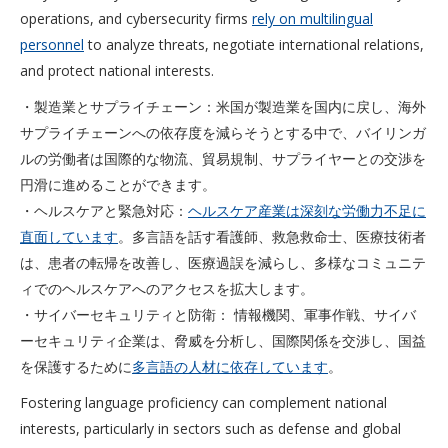
operations, and cybersecurity firms
rely on multilingual
personnel
to analyze threats, negotiate international relations,
and protect national interests.
・製造業とサプライチェーン：米国が製造業を国内に戻し、海外
サプライチェーンへの依存度を減らそうとする中で、バイリンガ
ルの労働者は国際的な物流、貿易規制、サプライヤーとの交渉を
円滑に進めることができます。
・ヘルスケアと緊急対応：
ヘルスケア産業は深刻な労働力不足に
直面しています
。多言語を話す看護師、救急救命士、医療技術者
は、患者の転帰を改善し、医療過誤を減らし、多様なコミュニテ
ィでのヘルスケアへのアクセスを拡大します。
・サイバーセキュリティと防衛： 情報機関、軍事作戦、サイバ
ーセキュリティ企業は、脅威を分析し、国際関係を交渉し、国益
を保護するために
多言語の人材に依存しています
。
Fostering language proficiency can complement national
interests, particularly in sectors such as defense and global