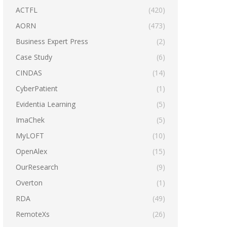
ACTFL
(420)
AORN
(473)
Business Expert Press
(2)
Case Study
(6)
CINDAS
(14)
CyberPatient
(1)
Evidentia Learning
(5)
ImaChek
(5)
MyLOFT
(10)
OpenAlex
(15)
OurResearch
(9)
Overton
(1)
RDA
(49)
RemoteXs
(26)