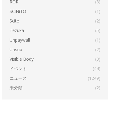
ROR
(8)
SCiNiTO
(1)
Scite
(2)
Tezuka
(5)
Unpaywall
(1)
Unsub
(2)
Visible Body
(3)
イベント
(44)
ニュース
(1249)
未分類
(2)