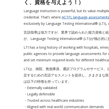
く、資格を与えよう！）
Language instruction is powerful, but its value multipl
credential. That’s where
ACTFL language assessment
exclusively by Language Testing International® (LTI), 
言語指導は強力ですが、業界で認められた能力資格と組
が、Language Testing International® (LTI)が独
LTI has a long history of working with hospitals, eme
public agencies to provide language assessments for c
and set minimum required levels for different healthcar
LTIは、病院、救急隊員、通訳プログラムやサービス
定するための言語アセスメントを提供し、さまざまな医
は以下の特徴を持っています。
・Externally validated
・Legally defensible
・Trusted across healthcare industries
・Aligned with real-world communication demands