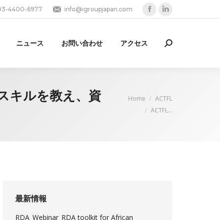
03-4400-6977
info@igroupjapan.com
Facebook
Linkedin
page
page
opens
opens
ニュース
お問い合わせ
アクセス
Search:
in
in
new
new
window
window
語スキルを教え、資
You are here:
Home
ACTFL
ACTFL…
最新情報
RDA_Webinar_RDA toolkit for African