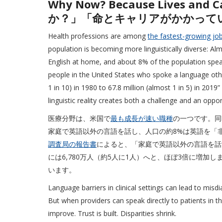
Why Now? Because Lives and
か？」「命とキャリアがかかって
Health professions are among
the fastest-growing jo
population is becoming more linguistically diverse: Al
English at home, and about 8% of the population speaks
people in the United States who spoke a language othe
1 in 10) in 1980 to 67.8 million (almost 1 in 5) in 2019
linguistic reality creates both a challenge and an oppor
医療分野は、米国で
最も成長が速い職種
の一つです。同
家庭で英語以外の言語を話し、人口の約8%は英語を「
調査局の報告書
によると、「家庭で英語以外の言語を話す人
には6,780万人（約5人に1人）へと、ほぼ3倍に増
います。
Language barriers in clinical settings can lead to misd
But when providers can speak directly to patients in 
improve. Trust is built. Disparities shrink.