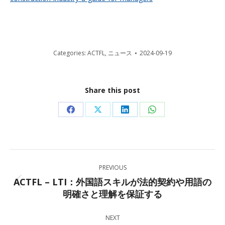
Categories:
ACTFL
,
ニュース
2024-09-19
Share this post
Share
Share
Share
Share
on
on
on
on
Facebook
X
LinkedIn
WhatsApp
Post
PREVIOUS
navigation
ACTFL – LTI：外国語スキルが法的契約や用語の
Previous
明確さと理解を保証する
post:
NEXT