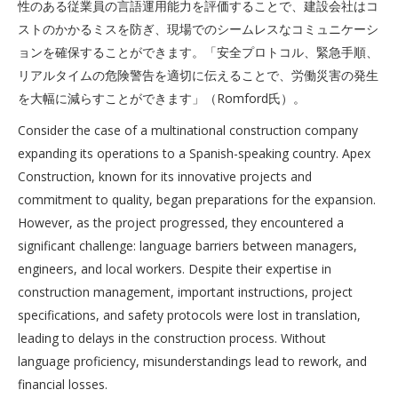
性のある従業員の言語運用能力を評価することで、建設会社はコ
ストのかかるミスを防ぎ、現場でのシームレスなコミュニケーシ
ョンを確保することができます。「安全プロトコル、緊急手順、
リアルタイムの危険警告を適切に伝えることで、労働災害の発生
を大幅に減らすことができます」（Romford氏）。
Consider the case of a multinational construction company
expanding its operations to a Spanish-speaking country. Apex
Construction, known for its innovative projects and
commitment to quality, began preparations for the expansion.
However, as the project progressed, they encountered a
significant challenge: language barriers between managers,
engineers, and local workers. Despite their expertise in
construction management, important instructions, project
specifications, and safety protocols were lost in translation,
leading to delays in the construction process. Without
language proficiency, misunderstandings lead to rework, and
financial losses.