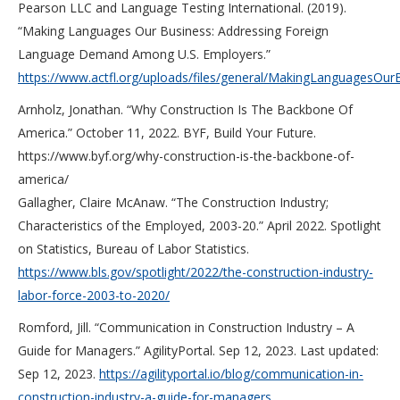
Pearson LLC and Language Testing International. (2019).
“Making Languages Our Business: Addressing Foreign
Language Demand Among U.S. Employers.”
https://www.actfl.org/uploads/files/general/MakingLanguagesOurB
Arnholz, Jonathan. “Why Construction Is The Backbone Of
America.” October 11, 2022. BYF, Build Your Future.
https://www.byf.org/why-construction-is-the-backbone-of-
america/
Gallagher, Claire McAnaw. “The Construction Industry;
Characteristics of the Employed, 2003-20.” April 2022. Spotlight
on Statistics, Bureau of Labor Statistics.
https://www.bls.gov/spotlight/2022/the-construction-industry-
labor-force-2003-to-2020/
Romford, Jill. “Communication in Construction Industry – A
Guide for Managers.” AgilityPortal. Sep 12, 2023. Last updated:
Sep 12, 2023.
https://agilityportal.io/blog/communication-in-
construction-industry-a-guide-for-managers