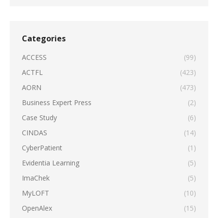
Categories
ACCESS
(99)
ACTFL
(423)
AORN
(473)
Business Expert Press
(2)
Case Study
(6)
CINDAS
(14)
CyberPatient
(1)
Evidentia Learning
(5)
ImaChek
(5)
MyLOFT
(10)
OpenAlex
(15)