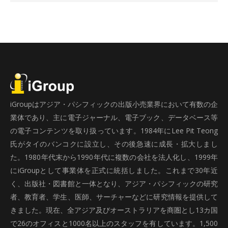
iGroupはアジア・パシフィックの出版小売業界において有数の企
業体であり、主に電子ジャーナル、電子ブック、データベース等
の電子コンテンツを取り扱っています。1984年にLee Pit Teong
氏がタイのバンコクに設立し、その後急速に成長・拡大しまし
た。1980年代末から1990年代に複数の会社を法人化し、1999年
にiGroupとして事業体を正式に統括しました。これまで30年近
く、出版社・図書館と一体となり、アジア・パシフィックの研究
者、教育者、学生、医師、サーチャーなどに研究情報を提供して
きました。現在、全アジア及びオーストラリアを商圏とし13カ国
で26のオフィスと1000名以上のスタッフを有しています。1,500