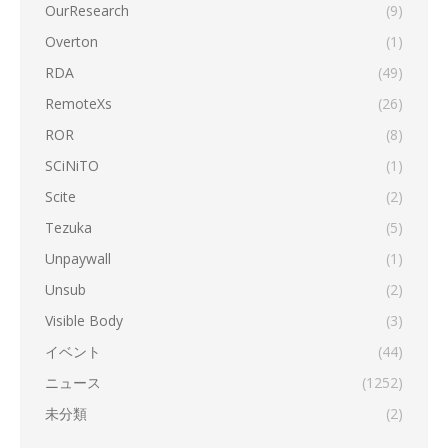
OurResearch
(9)
Overton
(1)
RDA
(49)
RemoteXs
(26)
ROR
(8)
SCiNiTO
(1)
Scite
(2)
Tezuka
(5)
Unpaywall
(1)
Unsub
(2)
Visible Body
(3)
イベント
(44)
ニュース
(1252)
未分類
(2)