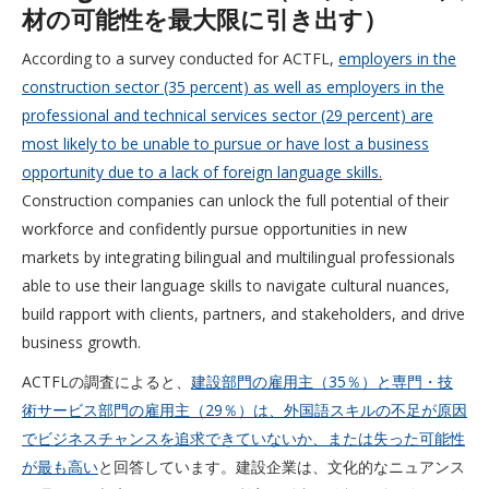
材の可能性を最大限に引き出す）
According to a survey conducted for ACTFL,
employers in the
construction sector (35 percent) as well as employers in the
professional and technical services sector (29 percent) are
most likely to be unable to pursue or have lost a business
opportunity due to a lack of foreign language skills.
Construction companies can unlock the full potential of their
workforce and confidently pursue opportunities in new
markets by integrating bilingual and multilingual professionals
able to use their language skills to navigate cultural nuances,
build rapport with clients, partners, and stakeholders, and drive
business growth.
ACTFLの調査によると、
建設部門の雇用主（35％）と専門・技
術サービス部門の雇用主（29％）は、外国語スキルの不足が原因
でビジネスチャンスを追求できていないか、または失った可能性
が最も高い
と回答しています。建設企業は、文化的なニュアンス