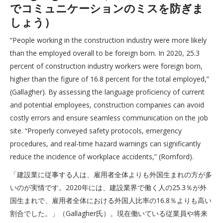
でコミュニケーションのミスを防ぎま
しょう）
“People working in the construction industry were more likely
than the employed overall to be foreign born. In 2020, 25.3
percent of construction industry workers were foreign born,
higher than the figure of 16.8 percent for the total employed,”
(Gallagher). By assessing the language proficiency of current
and potential employees, construction companies can avoid
costly errors and ensure seamless communication on the job
site. “Properly conveyed safety protocols, emergency
procedures, and real-time hazard warnings can significantly
reduce the incidence of workplace accidents,” (Romford).
「建設業に従事する人は、雇用者全体よりも外国生まれの方が多
いのが実情です。2020年には、建設業界で働く人の25.3％が外
国生まれで、雇用者全体における外国人比率の16.8％よりも高い
割合でした。」（Gallagher氏）。現在働いている従業員や将来