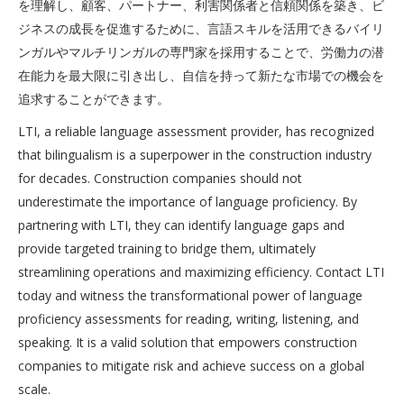
を理解し、顧客、パートナー、利害関係者と信頼関係を築き、ビ
ジネスの成長を促進するために、言語スキルを活用できるバイリ
ンガルやマルチリンガルの専門家を採用することで、労働力の潜
在能力を最大限に引き出し、自信を持って新たな市場での機会を
追求することができます。
LTI, a reliable language assessment provider, has recognized
that bilingualism is a superpower in the construction industry
for decades. Construction companies should not
underestimate the importance of language proficiency. By
partnering with LTI, they can identify language gaps and
provide targeted training to bridge them, ultimately
streamlining operations and maximizing efficiency. Contact LTI
today and witness the transformational power of language
proficiency assessments for reading, writing, listening, and
speaking. It is a valid solution that empowers construction
companies to mitigate risk and achieve success on a global
scale.