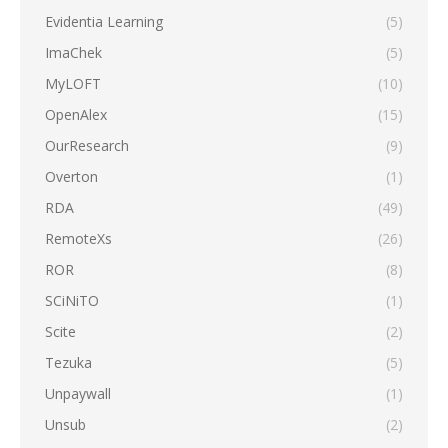
Evidentia Learning
(5)
ImaChek
(5)
MyLOFT
(10)
OpenAlex
(15)
OurResearch
(9)
Overton
(1)
RDA
(49)
RemoteXs
(26)
ROR
(8)
SCiNiTO
(1)
Scite
(2)
Tezuka
(5)
Unpaywall
(1)
Unsub
(2)