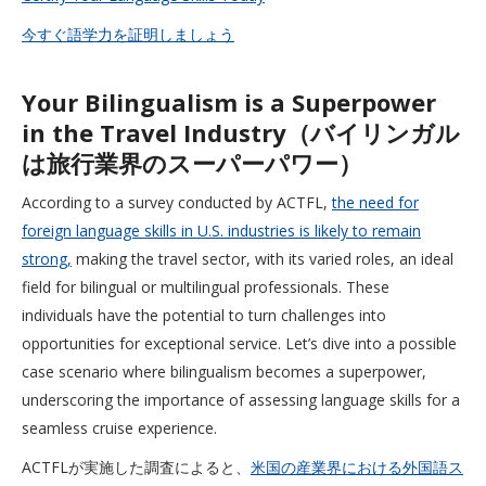
今すぐ語学力を証明しましょう
Your Bilingualism is a Superpower
in the Travel Industry（バイリンガル
は旅行業界のスーパーパワー）
According to a survey conducted by ACTFL,
the need for
foreign language skills in U.S. industries is likely to remain
strong,
making the travel sector, with its varied roles, an ideal
field for bilingual or multilingual professionals. These
individuals have the potential to turn challenges into
opportunities for exceptional service. Let’s dive into a possible
case scenario where bilingualism becomes a superpower,
underscoring the importance of assessing language skills for a
seamless cruise experience.
ACTFLが実施した調査によると、
米国の産業界における外国語ス