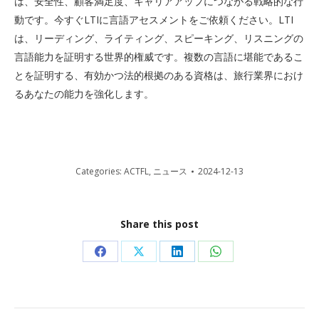
は、安全性、顧客満足度、キャリアアップにつながる戦略的な行
動です。今すぐLTIに言語アセスメントをご依頼ください。LTI
は、リーディング、ライティング、スピーキング、リスニングの
言語能力を証明する世界的権威です。複数の言語に堪能であるこ
とを証明する、有効かつ法的根拠のある資格は、旅行業界におけ
るあなたの能力を強化します。
Categories:
ACTFL
,
ニュース
2024-12-13
Share this post
Share
Share
Share
Share
on
on
on
on
Facebook
X
LinkedIn
WhatsApp