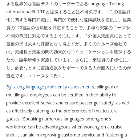
きる世界的な言語テストのリーダーであるLanguage Testing
International® (LTI)と提携することは不可欠です。 LTIの言語評
価に関する専門知識は、専門的で便利な遠隔試験を提供し、従業
員の120言語の習熟度を判定することで、多様な乗客のニーズや
不測の事態に対応できるようにします。「外国人乗組員にとって
言葉の壁は大きな課題となり得ますが、多くのクルーズ会社で
は、乗組員と乗客の間の効果的なコミュニケーションを確保する
ため、語学研修を実施しています。さらに、乗組員の多様性によ
り、必要なときに言語通訳をサポートできる人が船内にいるのが
普通です」（ユースタス氏）。
By taking language proficiency assessments,
bilingual or
multilingual employees can be certified in their ability to
provide excellent service and ensure passenger safety, as well
as effectively catering to the preferences of multicultural
guests. “Speaking numerous languages among one’s
workforce can be advantageous when working on a cruise
ship. It can aid in improving customer service and fostering a