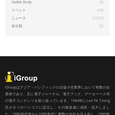
Visible Body
(3)
イベント
(44)
ニュース
(1252)
未分類
(2)
iGroupはアジア・パシフィックの出版小売業界において有数の企
業体であり、主に電子ジャーナル、電子ブック、データベース等
の電子コンテンツを取り扱っています。1984年にLee Pit Teong
氏がタイのバンコクに設立し、その後急速に成長・拡大しまし
た。1980年代末から1990年代に複数の会社を法人化し、1999年