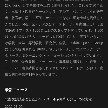
にiGroupとして事業体を正式に統括しました。これまで30年近
く、出版社・図書館と一体となり、アジア・パシフィックの研究
者、教育者、学生、医師、サーチャーなどに研究情報を提供して
きました。現在、全アジア及びオーストラリアを商圏とし13カ国
で26のオフィスと1000名以上のスタッフを有しています。1,500
以上の組織及び法人にサービスを提供しており、何万という人々
が学校、大学、専門学校、研究所、病院、企業等においてiGroup
によって提供される印刷物、電子ジャーナル、電子ブック、デー
タベース、Eラーニング・ソリューションを利用しています。
又、最近では合衆国ニューヨークに事務所を開設し、中近東、ヨ
ーロッパ、南米諸国ともそれぞれビジネスパートナーがおり、密
接な共同事業体制を保っています。
最新ニュース
問題文は読みましたか？ テスト不安を和らげる5つの方法
2026-08-05