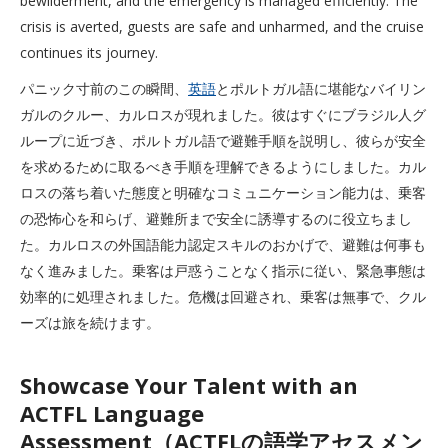
bewilderment, and the emergency is managed efficiently. The
crisis is averted, guests are safe and unharmed, and the cruise
continues its journey.
パニック寸前のこの瞬間、
英語
とポルトガル語に堪能なバイリン
ガルのクルー、カルロスが現れました。彼はすぐにブラジル人グ
ループに近づき、ポルトガル語で避難手順を説明し、彼らが安全
を求めるために取るべき手順を理解できるようにしました。カル
ロスの落ち着いた態度と明確なコミュニケーション能力は、乗客
の恐怖心を和らげ、避難所まで安全に誘導するのに役立ちまし
た。カルロスの外国語能力認定スキルのおかげで、避難は何事も
なく進みました。乗客は戸惑うことなく指示に従い、緊急事態は
効率的に処理されました。危機は回避され、乗客は無事で、クル
ーズは旅を続けます。
Showcase Your Talent with an
ACTFL Language
Assessment（ACTFLの語学アセスメン