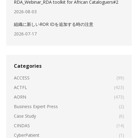
RDA_Webinar_RDA toolkit for African Cataloguers#2
2026-08-03
組織に新しいROR IDを追加する時の注意
2026-07-17
Categories
ACCESS
(99)
ACTFL
(423)
AORN
(473)
Business Expert Press
(2)
Case Study
(6)
CINDAS
(14)
CyberPatient
(1)