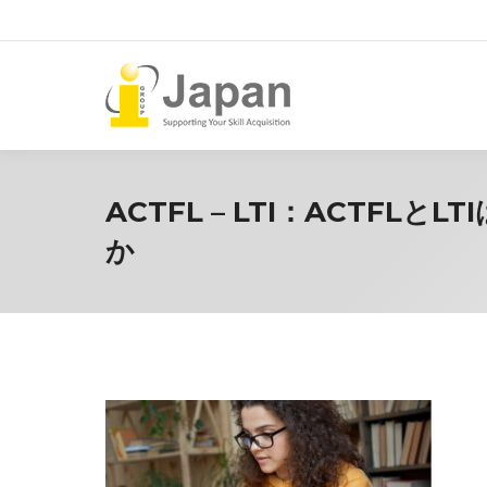
ACTFL – LTI：ACTF
か