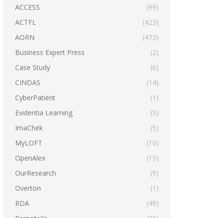
ACCESS
(99)
ACTFL
(423)
AORN
(473)
Business Expert Press
(2)
Case Study
(6)
CINDAS
(14)
CyberPatient
(1)
Evidentia Learning
(5)
ImaChek
(5)
MyLOFT
(10)
OpenAlex
(15)
OurResearch
(9)
Overton
(1)
RDA
(49)