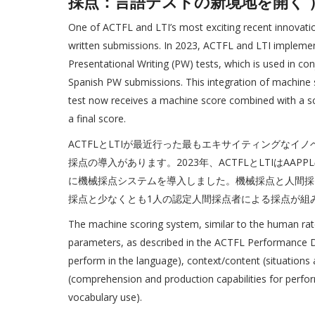
採点：言語テストの新境地を開く 
One of ACTFL and LTI’s most exciting recent innovatio
written submissions. In 2023, ACTFL and LTI implem
Presentational Writing (PW) tests, which is used in co
Spanish PW submissions. This integration of machine
test now receives a machine score combined with a sco
a final score.
ACTFLとLTIが最近行った最もエキサイティングな
採点の導入があります。2023年、ACTFLとLTIはA
に機械採点システムを導入しました。機械採点と人間採
採点と少なくとも1人の認定人間採点者による採点が組
The machine scoring system, similar to the human ra
parameters, as described in the ACTFL Performance Des
perform in the language), context/content (situations
(comprehension and production capabilities for perfor
vocabulary use).