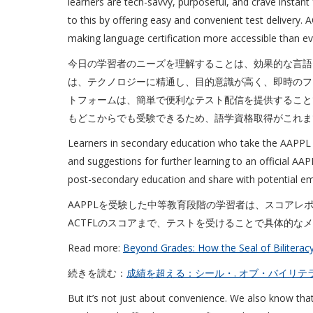
learners are tech-savvy, purposeful, and crave instant f
to this by offering easy and convenient test delivery
making language certification more accessible than ev
今日の学習者のニーズを理解することは、効果的な言語
は、テクノロジーに精通し、目的意識が高く、即時のフ
トフォームは、簡単で便利なテスト配信を提供すること
もどこからでも受験できるため、語学資格取得がこれま
Learners in secondary education who take the AAPPL re
and suggestions for further learning to an official AA
post-secondary education and share with potential em
AAPPLを受験した中等教育段階の学習者は、スコアレ
ACTFLのスコアまで、テストを受けることで具体的な
Read more:
Beyond Grades: How the Seal of Bilitera
続きを読む：
成績を超える：シール・. オブ・バイリテ
But it’s not just about convenience. We also know tha