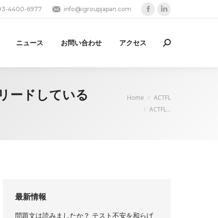
03-4400-6977
info@igroupjapan.com
Facebook
Linkedin
page
page
opens
opens
ニュース
お問い合わせ
アクセス
Search:
in
in
new
new
window
window
端をリードしている
You are here:
Home
ACTFL
ACTFL…
最新情報
問題文は読みましたか？ テスト不安を和らげ