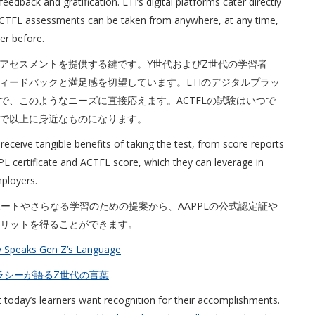
eedback and gratification. LTI’s digital platforms cater directly
. ACTFL assessments can be taken from anywhere, at any time,
er before.
アセスメントを提供する鍵です。Y世代およびZ世代の学習者
ィードバックと満足感を切望しています。LTIのデジタルプラッ
で、このようなニーズに直接応えます。ACTFLの試験はいつで
で以上に身近なものになります。
ceive tangible benefits of taking the test, from score reports
PPL certificate and ACTFL score, which they can leverage in
ployers.
ポートやさらなる学習のための提案から、AAPPLの公式認定証や
メリットを得ることができます。
cy Speaks Gen Z’s Language
ラシーが語るZ世代の言葉
t today’s learners want recognition for their accomplishments.