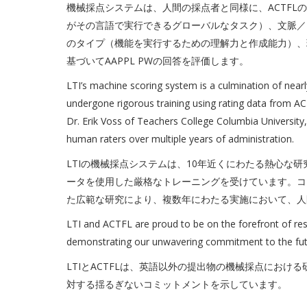
機械採点システムは、人間の採点者と同様に、ACTF
がその言語で実行できるグローバルなタスク）、文脈／
のタイプ（機能を実行するための理解力と作成能力）、
基づいてAAPPL PWの回答を評価します。
LTI’s machine scoring system is a culmination of nea
undergone rigorous training using rating data from AC
Dr. Erik Voss of Teachers College Columbia Universit
human raters over multiple years of administration.
LTIの機械採点システムは、10年近くにわたる熱心な研
ータを使用した厳格なトレーニングを受けています。コロン
た広範な研究により、複数年にわたる実施において、人
LTI and ACTFL are proud to be on the forefront of re
demonstrating our unwavering commitment to the fut
LTIとACTFLは、英語以外の提出物の機械採点にお
対する揺るぎないコミットメントを示しています。