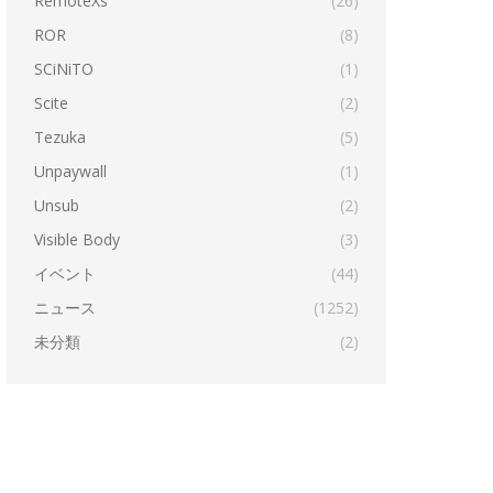
RemoteXs
(26)
ROR
(8)
SCiNiTO
(1)
Scite
(2)
Tezuka
(5)
Unpaywall
(1)
Unsub
(2)
Visible Body
(3)
イベント
(44)
ニュース
(1252)
未分類
(2)