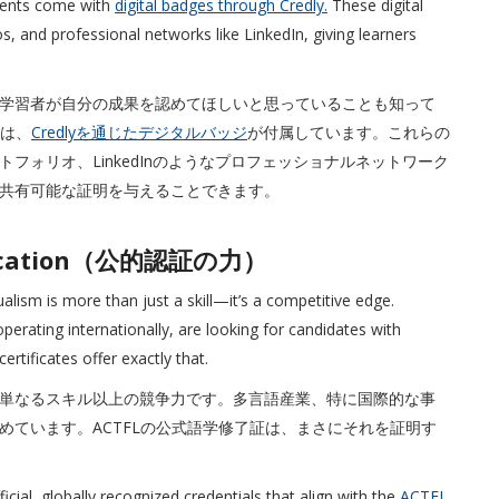
sments come with
digital badges through Credly.
These digital
s, and professional networks like LinkedIn, giving learners
学習者が自分の成果を認めてほしいと思っていることも知って
には、
Credlyを通じたデジタルバッジ
が付属しています。これらの
ォリオ、LinkedInのようなプロフェッショナルネットワーク
共有可能な証明を与えることできます。
rtification（公的認証の力）
ualism is more than just a skill—it’s a competitive edge.
operating internationally, are looking for candidates with
ertificates offer exactly that.
単なるスキル以上の競争力です。多言語産業、特に国際的な事
めています。ACTFLの公式語学修了証は、まさにそれを証明す
ial, globally recognized credentials that align with the
ACTFL