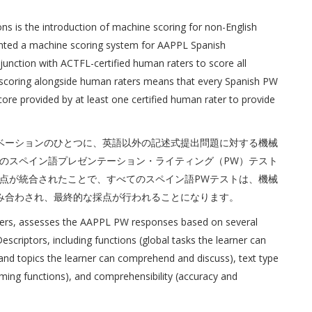
）
ns is the introduction of machine scoring for non-English
ented a machine scoring system for AAPPL Spanish
njunction with ACTFL-certified human raters to score all
 scoring alongside human raters means that every Spanish PW
re provided by at least one certified human rater to provide
イノベーションのひとつに、英語以外の記述式提出問題に対する機械
APPLのスペイン語プレゼンテーション・ライティング（PW）テスト
点が統合されたことで、すべてのスペイン語PWテストは、機械
み合わされ、最終的な採点が行われることになります。
ters, assesses the AAPPL PW responses based on several
criptors, including functions (global tasks the learner can
 and topics the learner can comprehend and discuss), text type
ming functions), and comprehensibility (accuracy and