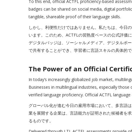
To this end, official ACTFL proficiency-based asses
badges can be shared on social media, digital portfolio
tangible, shareable proof of their language skills.
しかし、利便性だけではありません。私たちは、今日の
います。このため、ACTFLの習熟度ベースの公式評価
デジタルバッジは、ソーシャルメディア、デジタルポートフ
で共有することができ、学習者に言語スキルの具体的で
The Power of an Official Ce
In today’s increasingly globalized job market, multiling
Businesses in multilingual industries, especially those 
verified language proficiency. Official ACTFL language c
グローバル化が進む今日の雇用市場において、多言語は
業を展開する企業は、言語能力が証明された候補者を求
るものです。
Delivered through LTI, ACTFL assessments provide offic