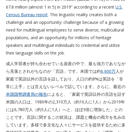
67.8 million (almost 1 in 5) in 2019” according to a recent
U.S.
Census Bureau report
. This linguistic reality creates both a
challenge and an opportunity: challenge because of a growing
need for multilingual employees to serve diverse, multicultural
populations, and an opportunity for millions of heritage
speakers and multilingual individuals to credential and utilize
their language skills on the job.
成人学習者が持ち合わせている資産の中で、最も強力でありなが
ら見落とされがちなのが「言語」です。米国では約
6,600万
人が
家庭で英語以外の言語を話しており、人口の約8%は英語を「非
常に上手」とは言えないレベルで話しています。さらに、最近の
米国国勢調査局の報告
によると、「家庭で英語以外の言語を話す
米国の人口は、1980年の2,310万人（約10人に1人）から2019年
には6,780万人（約5人に1人）へと、ほぼ3倍に増加した」との
ことです。言語に関するこの状況は、課題と機会の両方を生み出
しています。多様で多文化な人々にサービスを提供するために多