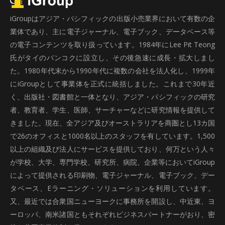
iGroupはアジア・パシフィックの出版小売業界において有数の企
業体であり、主に電子ジャーナル、電子ブック、データベース等
の電子コンテンツを取り扱っています。1984年にLee Pit Teong
氏がタイのバンコクに設立し、その後急速に成長・拡大しまし
た。1980年代末から1990年代に複数の会社を法人化し、1999年
にiGroupとして事業体を正式に統括しました。これまで30年近
く、出版社・図書館と一体となり、アジア・パシフィックの研究
者、教育者、学生、医師、サーチャーなどに研究情報を提供して
きました。現在、全アジア及びオーストラリアを商圏とし13カ国
で26のオフィスと1000名以上のスタッフを有しています。1,500
以上の組織及び法人にサービスを提供しており、何万という人々
が学校、大学、専門学校、研究所、病院、企業等においてiGroup
によって提供される印刷物、電子ジャーナル、電子ブック、デー
タベース、Eラーニング・ソリューションを利用しています。
又、最近では合衆国ニューヨークに事務所を開設し、中近東、ヨ
ーロッパ、南米諸国ともそれぞれビジネスパートナーがおり、密