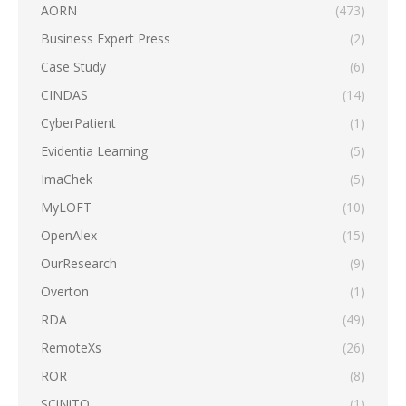
AORN
(473)
Business Expert Press
(2)
Case Study
(6)
CINDAS
(14)
CyberPatient
(1)
Evidentia Learning
(5)
ImaChek
(5)
MyLOFT
(10)
OpenAlex
(15)
OurResearch
(9)
Overton
(1)
RDA
(49)
RemoteXs
(26)
ROR
(8)
SCiNiTO
(1)