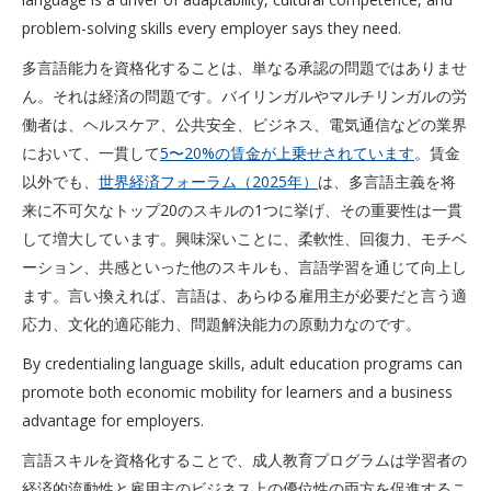
problem-solving skills every employer says they need.
多言語能力を資格化することは、単なる承認の問題ではありませ
ん。それは経済の問題です。バイリンガルやマルチリンガルの労
働者は、ヘルスケア、公共安全、ビジネス、電気通信などの業界
において、一貫して
5〜20%の賃金が上乗せされています
。賃金
以外でも、
世界経済フォーラム（2025年）
は、多言語主義を将
来に不可欠なトップ20のスキルの1つに挙げ、その重要性は一貫
して増大しています。興味深いことに、柔軟性、回復力、モチベ
ーション、共感といった他のスキルも、言語学習を通じて向上し
ます。言い換えれば、言語は、あらゆる雇用主が必要だと言う適
応力、文化的適応能力、問題解決能力の原動力なのです。
By credentialing language skills, adult education programs can
promote both economic mobility for learners and a business
advantage for employers.
言語スキルを資格化することで、成人教育プログラムは学習者の
経済的流動性と雇用主のビジネス上の優位性の両方を促進するこ