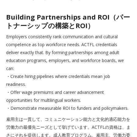
Building Partnerships and ROI（パー
トナーシップの構築とROI）
Employers consistently rank communication and cultural
competence as top workforce needs. ACTFL credentials
deliver exactly that. By forming partnerships among adult
education programs, employers, and workforce boards, we
can:
・Create hiring pipelines where credentials mean job
readiness.
・Offer wage premiums and career advancement
opportunities for multilingual workers.
・Demonstrate measurable ROI to funders and policymakers.
雇用主は一貫して、コミュニケーション能力と文化的適応能力を
労働力の最優先ニーズとして挙げています。ACTFLの資格は、ま
さにそれを提供します。成人教育プログラム、雇用主、労働力委