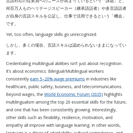
言語対応の従業員へのニーズが高まっているという「課題」と、
何百万人ものヘリテージスピーカー（継承語話者）や多言語話者
が自身の言語スキルを公証し、仕事で活用できるという「機会」
です。
Yet, too often, language skills go unrecognized.
しかし、多くの場合、言語スキルは認められないままになってい
ます。
Credentialing multilingual abilities isn’t just about recognition.
It’s about economics. Bilingual/Multilingual workers
consistently
earn 5–20% wage premiums
in industries like
healthcare, public safety, business, and telecommunications.
Beyond wages, the
World Economic Forum (2025)
highlights
multilingualism among the top 20 essential skills for the future,
and one that has been consistently growing. Interestingly,
other skills such as flexibility, resilience, motivation, and
empathy all improve with language learning. In other words,
language is a driver of adaptability, cultural competence, and