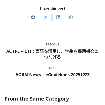
Share this post
Share
Share
Share
Share
on
on
on
on
Facebook
X
LinkedIn
WhatsApp
Post
PREVIOUS
navigation
ACTFL – LTI：言語を活用し、学生を雇用機会に
Previous
つなげる
post:
NEXT
AORN News – eGuidelines 20251223
Next
post:
From the Same Category