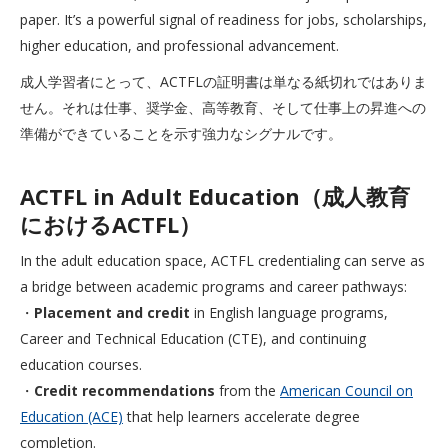
paper. It’s a powerful signal of readiness for jobs, scholarships,
higher education, and professional advancement.
成人学習者にとって、ACTFLの証明書は単なる紙切れではありま
せん。それは仕事、奨学金、高等教育、そして仕事上の昇進への
準備ができていることを示す強力なシグナルです。
ACTFL in Adult Education（成人教育
におけるACTFL）
In the adult education space, ACTFL credentialing can serve as
a bridge between academic programs and career pathways:
・
Placement and credit
in English language programs,
Career and Technical Education (CTE), and continuing
education courses.
・
Credit recommendations
from the
American Council on
Education (ACE)
that help learners accelerate degree
completion.