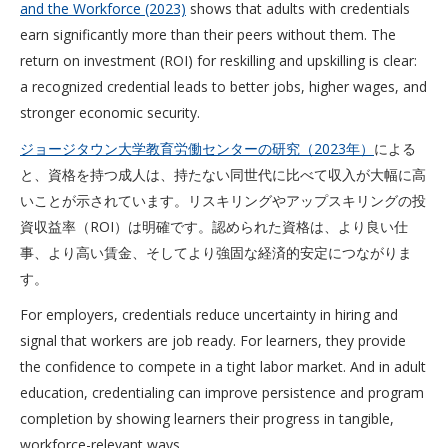
and the Workforce (2023)
shows that adults with credentials
earn significantly more than their peers without them. The
return on investment (ROI) for reskilling and upskilling is clear:
a recognized credential leads to better jobs, higher wages, and
stronger economic security.
ジョージタウン大学教育労働センターの研究（2023年）
による
と、資格を持つ成人は、持たない同世代に比べて収入が大幅に高
いことが示されています。リスキリングやアップスキリングの投
資収益率（ROI）は明確です。認められた資格は、より良い仕
事、より高い賃金、そしてより強固な経済的安定につながりま
す。
For employers, credentials reduce uncertainty in hiring and
signal that workers are job ready. For learners, they provide
the confidence to compete in a tight labor market. And in adult
education, credentialing can improve persistence and program
completion by showing learners their progress in tangible,
workforce-relevant ways.