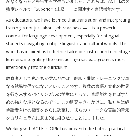
がなくなったと報告する学生もいました。これらは、ACTFLの習
熟度レベルで「Superior（上級）」に関連する言語機能です。
As educators, we have learned that translation and interpreting
training is not just about job readiness — it is a powerful
context for language development, especially for bilingual
students navigating multiple linguistic and cultural worlds. This
work has inspired us to further tailor our instruction to heritage
learners, integrating their unique linguistic backgrounds more
intentionally into the curriculum.
教育者として私たちが学んだのは、翻訳・通訳トレーニングは単
なる就職準備ではないということです。複数の言語と文化の世界
を行き来するバイリンガルの学生にとって、言語能力を伸ばすた
めの強力な場となるのです。この研究をきっかけに、私たちは継
承話者向けの指導をさらに調整し、彼らのユニークな言語的背景
をカリキュラムに意図的に組み込むことにしました。
Working with ACTFL’s OPIc has proven to be both a practical