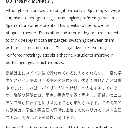
の予期せぬ伸び）
Although the courses are taught primarily in Spanish, we were
surprised to see greater gains in English proficiency than in
Spanish for some students. This speaks to the power of
bilingual transfer. Translation and interpreting require students
to think deeply in both languages, switching between them
with precision and nuance. This cognitive exercise may
reinforce metalinguistic skills that help students improve in
both languages simultaneously.
授業は主にスペイン語で行われているにもかかわらず、一部の学
生でスペイン語よりも英語の習熟度の方が大きく伸びたことは驚
きでした。これは「バイリンガルの転移」の力を示唆していま
す。翻訳や通訳には、学生が両言語で深く思考し、正確かつニュ
アンス豊かに言語を切り替えることが求められます。この認知的
な訓練は、学生が両言語で同時に上達するのを助ける「メタ言語
スキル」を強化する可能性があります。
In the U.S., it is commonly believed that improving English