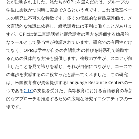
とが証明されました。私たちがOPIcを選んだのは、グループの
学生に柔軟かつ同時に実施できるという点です。これは教室ベー
スの研究に不可欠な特徴です。多くの伝統的な習熟度評価は、メ
タ言語的な知識に依存し、継承話者には不利に働くことがありま
すが、OPIcは第二言語話者と継承話者の両方を評価する効果的
なツールとして妥当性が検証されています。研究での有用性だけ
でなく、OPIcは学生が自身の言語能力の伸びを時系列で追跡す
るための具体的な方法も提供します。複数の学生が、スコアが向
上したことを見て誇りを感じ、それが自信につながり、コースで
の進歩を実感するのに役立ったと語ってくれました。この研究
は、米国教育省が資金提供するLanguage Resource Centersの一
つである
CILC
の支援を受けた、高等教育における言語教育の革新
的なアプローチを推進するための広範な研究イニシアティブの一
環です。