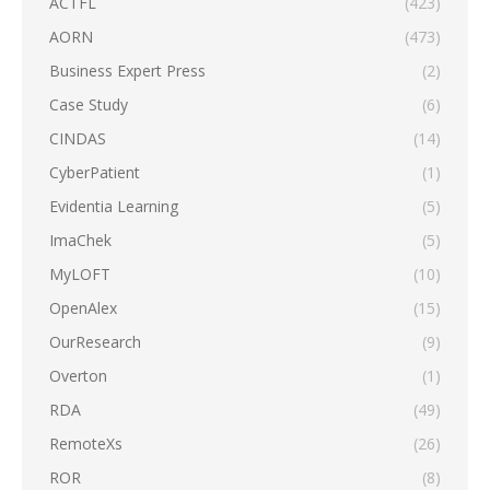
ACTFL
(423)
AORN
(473)
Business Expert Press
(2)
Case Study
(6)
CINDAS
(14)
CyberPatient
(1)
Evidentia Learning
(5)
ImaChek
(5)
MyLOFT
(10)
OpenAlex
(15)
OurResearch
(9)
Overton
(1)
RDA
(49)
RemoteXs
(26)
ROR
(8)