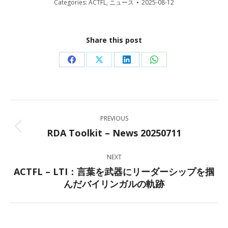
Categories:
ACTFL
,
ニュース
2025-08-12
Share this post
Share
Share
Share
Share
on
on
on
on
Facebook
X
LinkedIn
WhatsApp
Post
PREVIOUS
navigation
RDA Toolkit – News 20250711
Previous
post:
NEXT
ACTFL – LTI：言葉を武器にリーダーシップを掴
Next
んだバイリンガルの軌跡
post: