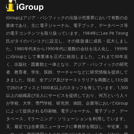
iGroupはアジア・パシフィックの出版小売業界において有数の企
業体であり、主に電子ジャーナル、電子ブック、データベース等
の電子コンテンツを取り扱っています。1984年にLee Pit Teong
氏がタイのバンコクに設立し、その後急速に成長・拡大しまし
た。1980年代末から1990年代に複数の会社を法人化し、1999年
にiGroupとして事業体を正式に統括しました。これまで30年近
く、出版社・図書館と一体となり、アジア・パシフィックの研究
者、教育者、学生、医師、サーチャーなどに研究情報を提供して
きました。現在、全アジア及びオーストラリアを商圏とし13カ国
で26のオフィスと1000名以上のスタッフを有しています。1,500
以上の組織及び法人にサービスを提供しており、何万という人々
が学校、大学、専門学校、研究所、病院、企業等においてiGroup
によって提供される印刷物、電子ジャーナル、電子ブック、デー
タベース、Eラーニング・ソリューションを利用しています。
又、最近では合衆国ニューヨークに事務所を開設し、中近東、ヨ