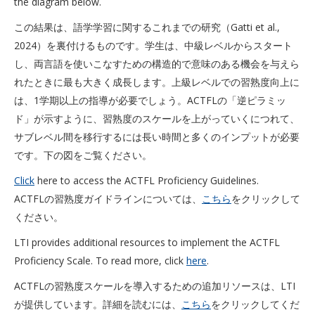
the diagram below.
この結果は、語学学習に関するこれまでの研究（Gatti et al.,
2024）を裏付けるものです。学生は、中級レベルからスタート
し、両言語を使いこなすための構造的で意味のある機会を与えら
れたときに最も大きく成長します。上級レベルでの習熟度向上に
は、1学期以上の指導が必要でしょう。ACTFLの「逆ピラミッ
ド」が示すように、習熟度のスケールを上がっていくにつれて、
サブレベル間を移行するには長い時間と多くのインプットが必要
です。下の図をご覧ください。
Click
here to access the ACTFL Proficiency Guidelines.
ACTFLの習熟度ガイドラインについては、
こちら
をクリックして
ください。
LTI provides additional resources to implement the ACTFL
Proficiency Scale. To read more, click
here
.
ACTFLの習熟度スケールを導入するための追加リソースは、LTI
が提供しています。詳細を読むには、
こちら
をクリックしてくだ