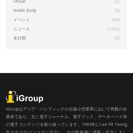
Unsub
(2)
Visible Body
(3)
イベント
(44)
ニュース
(1252)
未分類
(2)
iGroupはアジア・パシフィックの出版小売業界において有数の企
業体であり、主に電子ジャーナル、電子ブック、データベース等
の電子コンテンツを取り扱っています。1984年にLee Pit Teong
氏がタイのバンコクに設立し、その後急速に成長・拡大しまし