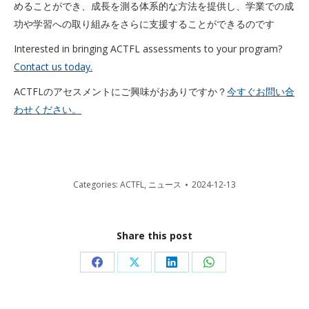
めることができ、成長を測る体系的な方法を提供し、学業での成
功や学習への取り組みをさらに支援することができるのです
Interested in bringing ACTFL assessments to your program?
Contact us today.
ACTFLのアセスメントにご興味がおありですか？
今すぐお問い合
わせください。
Categories:
ACTFL
,
ニュース
2024-12-13
Share this post
Share
Share
Share
Share
on
on
on
on