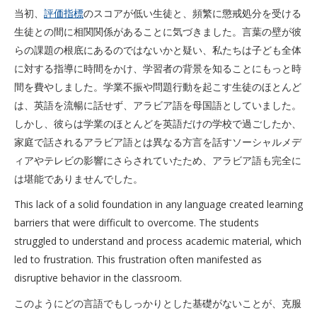
当初、
評価指標
のスコアが低い生徒と、頻繁に懲戒処分を受ける
生徒との間に相関関係があることに気づきました。言葉の壁が彼
らの課題の根底にあるのではないかと疑い、私たちは子ども全体
に対する指導に時間をかけ、学習者の背景を知ることにもっと時
間を費やしました。学業不振や問題行動を起こす生徒のほとんど
は、英語を流暢に話せず、アラビア語を母国語としていました。
しかし、彼らは学業のほとんどを英語だけの学校で過ごしたか、
家庭で話されるアラビア語とは異なる方言を話すソーシャルメデ
ィアやテレビの影響にさらされていたため、アラビア語も完全に
は堪能でありませんでした。
This lack of a solid foundation in any language created learning
barriers that were difficult to overcome. The students
struggled to understand and process academic material, which
led to frustration. This frustration often manifested as
disruptive behavior in the classroom.
このようにどの言語でもしっかりとした基礎がないことが、克服