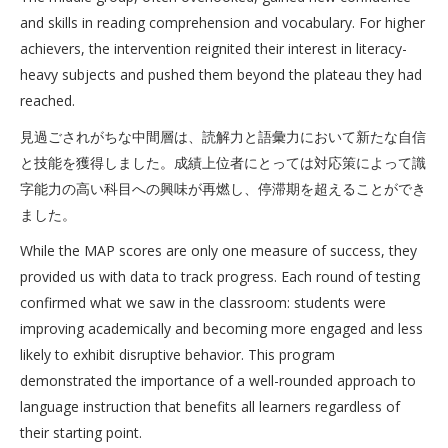
and skills in reading comprehension and vocabulary. For higher
achievers, the intervention reignited their interest in literacy-
heavy subjects and pushed them beyond the plateau they had
reached.
見過ごされがちな中間層は、読解力と語彙力において新たな自信
と技能を獲得しました。成績上位者にとっては対応策によって識
字能力の高い科目への興味が再燃し、停滞期を超えることができ
ました。
While the MAP scores are only one measure of success, they
provided us with data to track progress. Each round of testing
confirmed what we saw in the classroom: students were
improving academically and becoming more engaged and less
likely to exhibit disruptive behavior. This program
demonstrated the importance of a well-rounded approach to
language instruction that benefits all learners regardless of
their starting point.