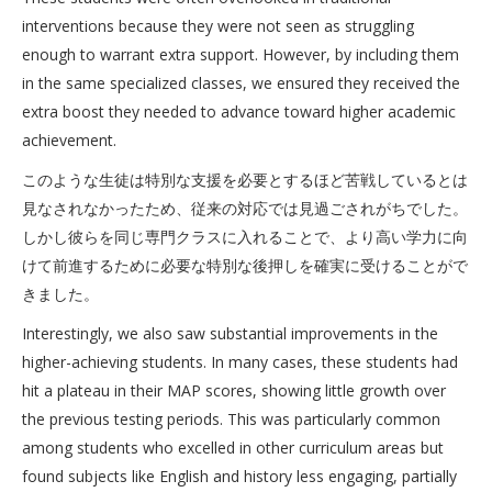
interventions because they were not seen as struggling
enough to warrant extra support. However, by including them
in the same specialized classes, we ensured they received the
extra boost they needed to advance toward higher academic
achievement.
このような生徒は特別な支援を必要とするほど苦戦しているとは
見なされなかったため、従来の対応では見過ごされがちでした。
しかし彼らを同じ専門クラスに入れることで、より高い学力に向
けて前進するために必要な特別な後押しを確実に受けることがで
きました。
Interestingly, we also saw substantial improvements in the
higher-achieving students. In many cases, these students had
hit a plateau in their MAP scores, showing little growth over
the previous testing periods. This was particularly common
among students who excelled in other curriculum areas but
found subjects like English and history less engaging, partially