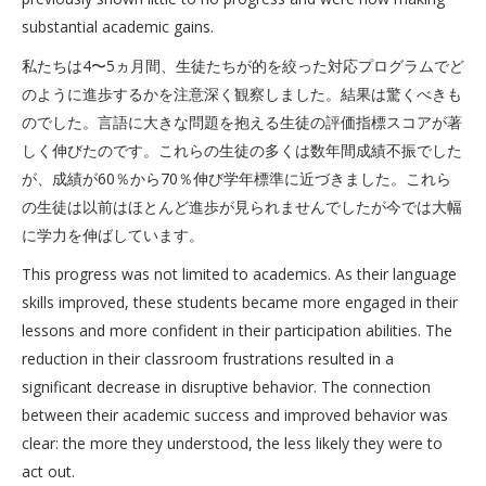
substantial academic gains.
私たちは4〜5ヵ月間、生徒たちが的を絞った対応プログラムでど
のように進歩するかを注意深く観察しました。結果は驚くべきも
のでした。言語に大きな問題を抱える生徒の評価指標スコアが著
しく伸びたのです。これらの生徒の多くは数年間成績不振でした
が、成績が60％から70％伸び学年標準に近づきました。これら
の生徒は以前はほとんど進歩が見られませんでしたが今では大幅
に学力を伸ばしています。
This progress was not limited to academics. As their language
skills improved, these students became more engaged in their
lessons and more confident in their participation abilities. The
reduction in their classroom frustrations resulted in a
significant decrease in disruptive behavior. The connection
between their academic success and improved behavior was
clear: the more they understood, the less likely they were to
act out.