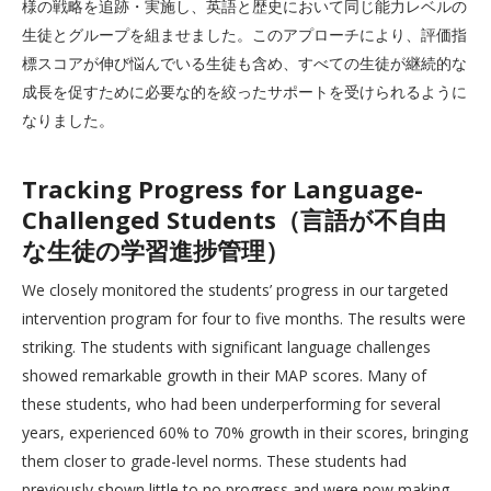
様の戦略を追跡・実施し、英語と歴史において同じ能力レベルの
生徒とグループを組ませました。このアプローチにより、評価指
標スコアが伸び悩んでいる生徒も含め、すべての生徒が継続的な
成長を促すために必要な的を絞ったサポートを受けられるように
なりました。
Tracking Progress for Language-
Challenged Students（言語が不自由
な生徒の学習進捗管理）
We closely monitored the students’ progress in our targeted
intervention program for four to five months. The results were
striking. The students with significant language challenges
showed remarkable growth in their MAP scores. Many of
these students, who had been underperforming for several
years, experienced 60% to 70% growth in their scores, bringing
them closer to grade-level norms. These students had
previously shown little to no progress and were now making