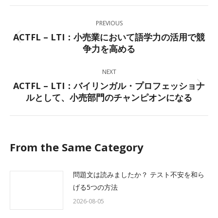
Facebook
X
LinkedIn
WhatsApp
Post
PREVIOUS
navigation
ACTFL – LTI：小売業において語学力の活用で競
Previous
争力を高める
post:
NEXT
ACTFL – LTI：バイリンガル・プロフェッショナ
Next
ルとして、小売部門のチャンピオンになる
post:
From the Same Category
問題文は読みましたか？ テスト不安を和ら
げる5つの方法
2026-08-05