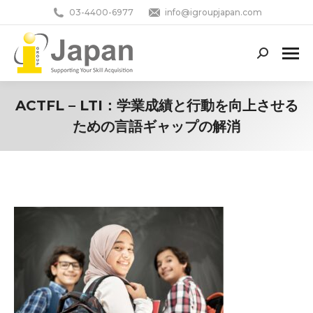
03-4400-6977
info@igroupjapan.com
Search:
ACTFL – LTI：学業成績と行動を向上させる
ための言語ギャップの解消
You are here: