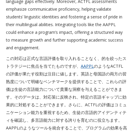
language gaps effectively. Moreover, ACTFL assessments
emphasize communicative proficiency, helping validate
students’ linguistic identities and fostering a sense of pride in
their multilingual abilities. Integrating tools like the AAPPL
could enhance a program’s impact, offering a structured way
to measure growth and further supporting academic success
and engagement.
この対応は正式な言語評価を取り入れることなく、的を絞ったス
トラテジーに焦点を当てたものですが、
AAPPL
のようなACTFL
の評価が果たす役割は注目に値します。英語と母国語の両方の習
熟度について明確なベンチマークを提供することで、これらの評
価は生徒の言語能力について貴重な洞察を与えることができま
す。そのデータは、対応策に反映され、特定の言語ギャップに効
果的に対処することができます。さらに、ACTFLの評価はコミュ
ニケーション能力を重視するため、生徒の言語的アイデンティテ
ィを確認し、多言語能力に対する誇りを育むのに役立ちます。
AAPPLのようなツールを統合することで、プログラムの効果を高