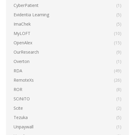
CyberPatient
(1)
Evidentia Learning
(5)
ImaChek
(5)
MyLOFT
(10)
OpenAlex
(15)
OurResearch
(9)
Overton
(1)
RDA
(49)
RemoteXs
(26)
ROR
(8)
SCiNiTO
(1)
Scite
(2)
Tezuka
(5)
Unpaywall
(1)