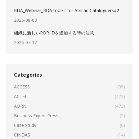
RDA_Webinar_RDA toolkit for African Cataloguers#2
2026-08-03
組織に新しいROR IDを追加する時の注意
2026-07-17
Categories
ACCESS
(99)
ACTFL
(423)
AORN
(473)
Business Expert Press
(2)
Case Study
(6)
CINDAS
(14)