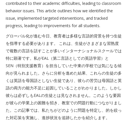
contributed to their academic difficulties, leading to classroom
behavior issues. This article outlines how we identified the
issue, implemented targeted interventions, and tracked
progress, leading to improvements for all students.
グローバル化が進む今日、教育者は多様な言語的背景を持つ生徒
を指導する必要があります。 これは、生徒がさまざまな習熟度
で複数の言語を話すことが多いインターナショナルスクールでは
特に顕著です。私がEAL（第二言語としての英語学習）と
SEN（特別支援教育）を担当していた中東の学校では気になる傾
向が見られました。さらに分析を進めた結果、これらの生徒の多
くは英語を母国語としない生徒であり、彼らの苦労は母国語と英
語の両方の能力不足に起因していることがわかりました。しかし
彼らは必ずしもEALの生徒とは見なされません。このような要因
が彼らの学業上の困難を招き、教室での問題行動につながりまし
た。この記事では、私たちがどのように問題を特定し、的を絞っ
た対応策を実施し、進捗状況を追跡したかを紹介します。