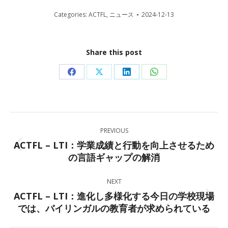
Categories:
ACTFL
,
ニュース
2024-12-13
Share this post
Share
Share
Share
Share
on
on
on
on
Facebook
X
LinkedIn
WhatsApp
Post
PREVIOUS
navigation
ACTFL – LTI：学業成績と行動を向上させるため
Previous
の言語ギャップの解消
post:
NEXT
ACTFL – LTI：進化し多様化する今日の学校現場
Next
では、バイリンガルの教育者が求められている
post: