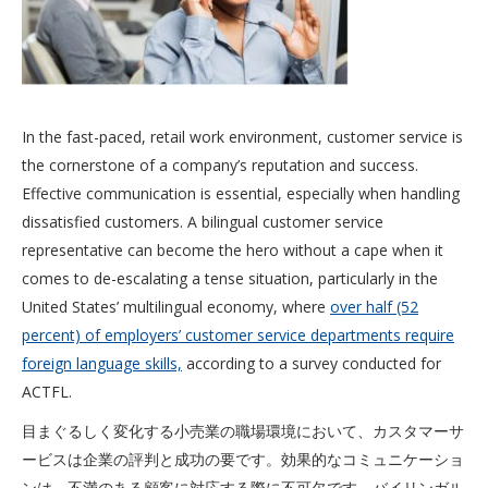
In the fast-paced, retail work environment, customer service is
the cornerstone of a company’s reputation and success.
Effective communication is essential, especially when handling
dissatisfied customers. A bilingual customer service
representative can become the hero without a cape when it
comes to de-escalating a tense situation, particularly in the
United States’ multilingual economy, where
over half (52
percent) of employers’ customer service departments require
foreign language skills,
according to a survey conducted for
ACTFL.
目まぐるしく変化する小売業の職場環境において、カスタマーサ
ービスは企業の評判と成功の要です。効果的なコミュニケーショ
ンは、不満のある顧客に対応する際に不可欠です。バイリンガル