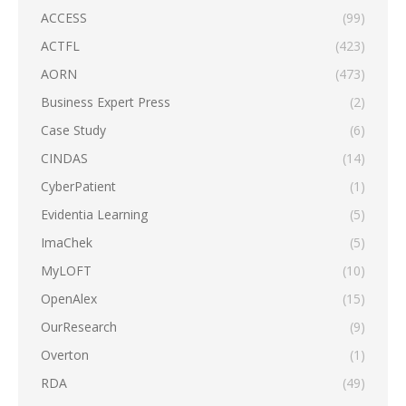
ACCESS
(99)
ACTFL
(423)
AORN
(473)
Business Expert Press
(2)
Case Study
(6)
CINDAS
(14)
CyberPatient
(1)
Evidentia Learning
(5)
ImaChek
(5)
MyLOFT
(10)
OpenAlex
(15)
OurResearch
(9)
Overton
(1)
RDA
(49)