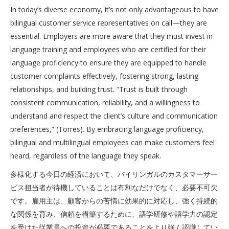
In today’s diverse economy, it’s not only advantageous to have
bilingual customer service representatives on call—they are
essential. Employers are more aware that they must invest in
language training and employees who are certified for their
language proficiency to ensure they are equipped to handle
customer complaints effectively, fostering strong, lasting
relationships, and building trust. “Trust is built through
consistent communication, reliability, and a willingness to
understand and respect the client’s culture and communication
preferences,” (Torres). By embracing language proficiency,
bilingual and multilingual employees can make customers feel
heard, regardless of the language they speak.
多様化する今日の経済において、バイリンガルのカスタマーサー
ビス担当者が待機していることは有利なだけでなく、必要不可欠
です。雇用主は、顧客からの苦情に効果的に対応し、強く持続的
な関係を育み、信頼を構築するために、語学研修や語学力の認定
を受けた従業員への投資が必要であることをより強く認識してい