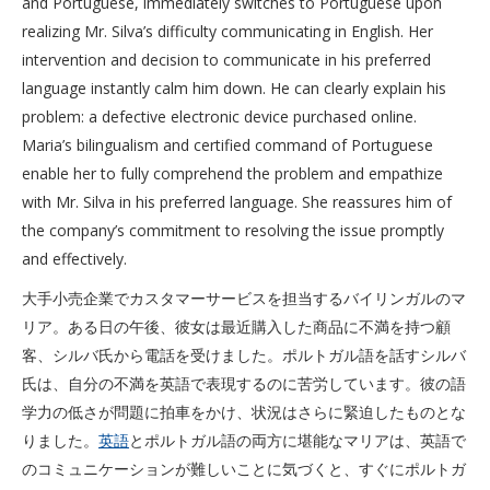
and Portuguese, immediately switches to Portuguese upon
realizing Mr. Silva’s difficulty communicating in English. Her
intervention and decision to communicate in his preferred
language instantly calm him down. He can clearly explain his
problem: a defective electronic device purchased online.
Maria’s bilingualism and certified command of Portuguese
enable her to fully comprehend the problem and empathize
with Mr. Silva in his preferred language. She reassures him of
the company’s commitment to resolving the issue promptly
and effectively.
大手小売企業でカスタマーサービスを担当するバイリンガルのマ
リア。ある日の午後、彼女は最近購入した商品に不満を持つ顧
客、シルバ氏から電話を受けました。ポルトガル語を話すシルバ
氏は、自分の不満を英語で表現するのに苦労しています。彼の語
学力の低さが問題に拍車をかけ、状況はさらに緊迫したものとな
りました。
英語
とポルトガル語の両方に堪能なマリアは、英語で
のコミュニケーションが難しいことに気づくと、すぐにポルトガ