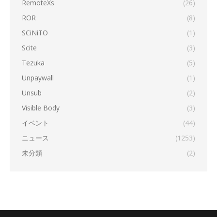
RemoteXs
(26)
ROR
(8)
SCiNiTO
(1)
Scite
(3)
Tezuka
(5)
Unpaywall
(1)
Unsub
(2)
Visible Body
(3)
イベント
(44)
ニュース
(1253)
未分類
(2)