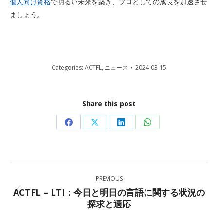
個人向け資格
で明るい未来を築き、プロとしての成長を加速させ
ましょう。
Categories:
ACTFL
,
ニュース
2024-03-15
Share this post
Share
Share
Share
Share
on
on
on
on
Facebook
X
LinkedIn
WhatsApp
Post
PREVIOUS
navigation
ACTFL – LTI：今日と明日の言語に関する状況の
Previous
探求と適応
post: