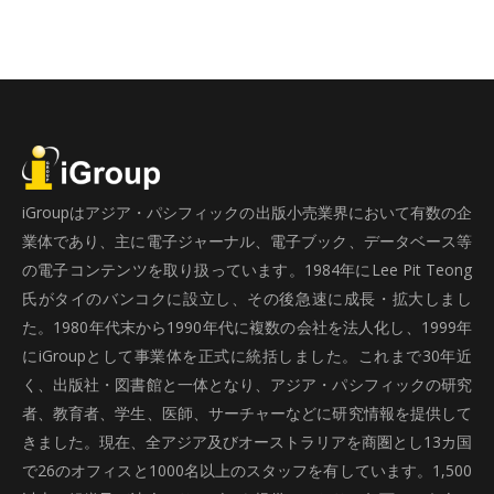
iGroupはアジア・パシフィックの出版小売業界において有数の企
業体であり、主に電子ジャーナル、電子ブック、データベース等
の電子コンテンツを取り扱っています。1984年にLee Pit Teong
氏がタイのバンコクに設立し、その後急速に成長・拡大しまし
た。1980年代末から1990年代に複数の会社を法人化し、1999年
にiGroupとして事業体を正式に統括しました。これまで30年近
く、出版社・図書館と一体となり、アジア・パシフィックの研究
者、教育者、学生、医師、サーチャーなどに研究情報を提供して
きました。現在、全アジア及びオーストラリアを商圏とし13カ国
で26のオフィスと1000名以上のスタッフを有しています。1,500