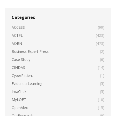
Categories
ACCESS
(99)
ACTFL
(423)
AORN
(473)
Business Expert Press
(2)
Case Study
(6)
CINDAS
(14)
CyberPatient
(1)
Evidentia Learning
(5)
ImaChek
(5)
MyLOFT
(10)
OpenAlex
(15)
OurResearch
(9)