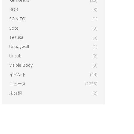
RemoteXs
(26)
ROR
(8)
SCiNiTO
(1)
Scite
(3)
Tezuka
(5)
Unpaywall
(1)
Unsub
(2)
Visible Body
(3)
イベント
(44)
ニュース
(1253)
未分類
(2)