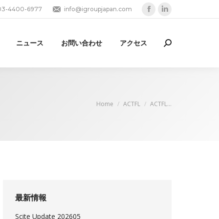
03-4400-6977
info@igroupjapan.com
Facebook
Linkedin
page
page
opens
opens
ニュース
お問い合わせ
アクセス
Search:
in
in
new
new
window
window
You are here:
Home
ACTFL
ACTFL…
最新情報
Scite Update 202605