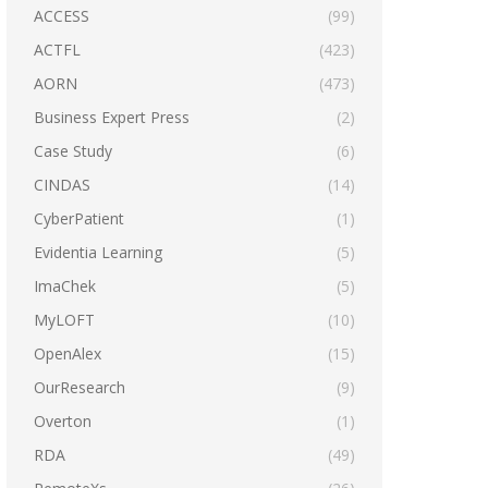
ACCESS
(99)
ACTFL
(423)
AORN
(473)
Business Expert Press
(2)
Case Study
(6)
CINDAS
(14)
CyberPatient
(1)
Evidentia Learning
(5)
ImaChek
(5)
MyLOFT
(10)
OpenAlex
(15)
OurResearch
(9)
Overton
(1)
RDA
(49)