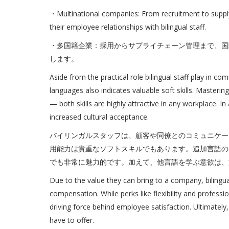
・Multinational companies: From recruitment to suppl
their employee relationships with bilingual staff.
・多国籍企業：採用からサプライチェーン管理まで、国
します。
Aside from the practical role bilingual staff play in 
languages also indicates valuable soft skills. Master
— both skills are highly attractive in any workplace. In
increased cultural acceptance.
バイリンガルスタッフは、顧客や同僚とのコミュニケー
用能力は貴重なソフトスキルでもあります。追加言語の
でも非常に魅力的です。加えて、他言語を学ぶ意欲は、
Due to the value they can bring to a company, bilingua
compensation. While perks like flexibility and profes
driving force behind employee satisfaction. Ultimately
have to offer.