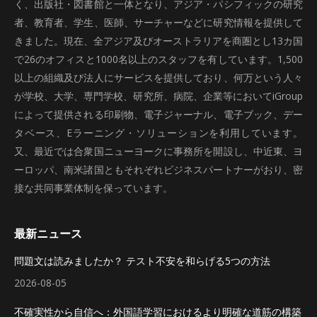
く、出版社・図書館と一体となり、アジア・パシフィックの研究
者、教育者、学生、医師、サーチャーなどに研究情報を提供して
きました。現在、全アジア及びオーストラリアを商圏とし13カ国
で26のオフィスと1000名以上のスタッフを有しています。1,500
以上の組織及び法人にサービスを提供しており、何万という人々
が学校、大学、専門学校、研究所、病院、企業等においてiGroup
によって提供される印刷物、電子ジャーナル、電子ブック、デー
タベース、Eラーニング・ソリューションを利用しています。
又、最近では合衆国ニューヨークに事務所を開設し、中近東、ヨ
ーロッパ、南米諸国ともそれぞれビジネスパートナーがおり、密
接な共同事業体制を保っています。
最新ニュース
問題文は読みましたか？ テスト不安を和らげる5つの方法
2026-08-05
不確実性から自信へ：外国語学習におけるより明確な道筋の構築