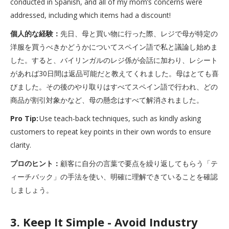
conducted in Spanish, and all of my mom’s concerns were
addressed, including which items had a discount!
個人的な経験：
先日、母と買い物に行った際、レジで母が特定の
洋服を買うべきかどうかについてスペイン語で私と議論し始めま
した。すると、バイリンガルのレジ係が会話に加わり、レシート
があれば30日間は返品可能だと教えてくれました。母はとても喜
びました。その後のやり取りはすべてスペイン語で行われ、どの
商品が割引対象かなど、母の懸念はすべて解消されました。
Pro Tip:
Use teach-back techniques, such as kindly asking
customers to repeat key points in their own words to ensure
clarity.
プロのヒント：
顧客に自分の言葉で要点を繰り返してもらう「テ
ィーチバック」の手法を使い、明確に理解できていることを確認
しましょう。
3. Keep It Simple - Avoid Industry