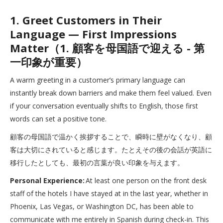
1. Greet Customers in Their
Language — First Impressions
Matter（1. 顧客を母国語で迎える - 第
一印象が重要）
A warm greeting in a customer’s primary language can
instantly break down barriers and make them feel valued. Even
if your conversation eventually shifts to English, those first
words can set a positive tone.
顧客の母国語で温かく挨拶することで、瞬時に壁がなくなり、顧
客は大切にされていると感じます。たとえその後の会話が英語に
移行したとしても、最初の言葉が良い印象を与えます。
Personal Experience:
At least one person on the front desk
staff of the hotels I have stayed at in the last year, whether in
Phoenix, Las Vegas, or Washington DC, has been able to
communicate with me entirely in Spanish during check-in. This