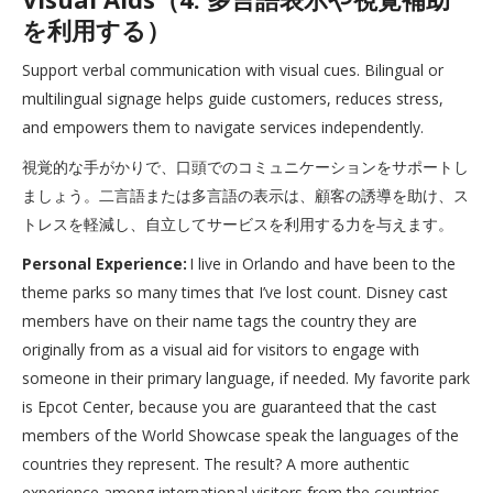
を利用する）
Support verbal communication with visual cues. Bilingual or
multilingual signage helps guide customers, reduces stress,
and empowers them to navigate services independently.
視覚的な手がかりで、口頭でのコミュニケーションをサポートし
ましょう。二言語または多言語の表示は、顧客の誘導を助け、ス
トレスを軽減し、自立してサービスを利用する力を与えます。
Personal Experience:
I live in Orlando and have been to the
theme parks so many times that I’ve lost count. Disney cast
members have on their name tags the country they are
originally from as a visual aid for visitors to engage with
someone in their primary language, if needed. My favorite park
is Epcot Center, because you are guaranteed that the cast
members of the World Showcase speak the languages of the
countries they represent. The result? A more authentic
experience among international visitors from the countries