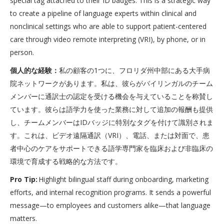
special tag attached to their ID badges. This is a strategic way
to create a pipeline of language experts within clinical and
nonclinical settings who are able to support patient-centered
care through video remote interpreting (VRI), by phone, or in
person.
個人的な経験：
私の顧客の1つに、フロリダ州中部にある大手病
院ネットワークがあります。私は、彼らがバイリンガルのチーム
メンバーに通訳士の認定を受ける機会を与えていることを称賛し
ています。彼らは語学力を使った業務に対して追加の報酬も提供
し、チームメンバーはIDバッジに特別なタグを付けて識別されま
す。これは、ビデオ遠隔通訳（VRI）、電話、または対面で、患
者中心のケアをサポートできる語学専門家を臨床および非臨床の
環境で育成する戦略的な方法です。
Pro Tip:
Highlight bilingual staff during onboarding, marketing
efforts, and internal recognition programs. It sends a powerful
message—to employees and customers alike—that language
matters.