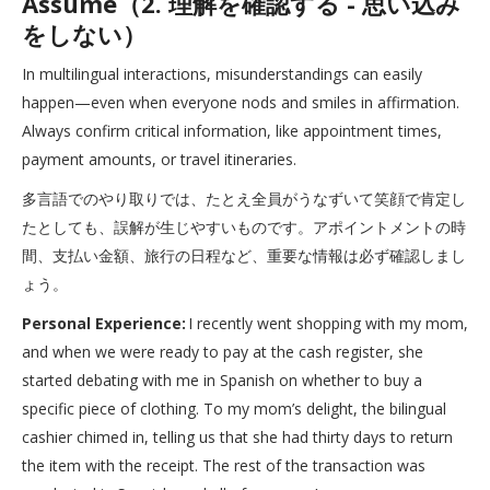
Assume（2. 理解を確認する - 思い込み
をしない）
In multilingual interactions, misunderstandings can easily
happen—even when everyone nods and smiles in affirmation.
Always confirm critical information, like appointment times,
payment amounts, or travel itineraries.
多言語でのやり取りでは、たとえ全員がうなずいて笑顔で肯定し
たとしても、誤解が生じやすいものです。アポイントメントの時
間、支払い金額、旅行の日程など、重要な情報は必ず確認しまし
ょう。
Personal Experience:
I recently went shopping with my mom,
and when we were ready to pay at the cash register, she
started debating with me in Spanish on whether to buy a
specific piece of clothing. To my mom’s delight, the bilingual
cashier chimed in, telling us that she had thirty days to return
the item with the receipt. The rest of the transaction was