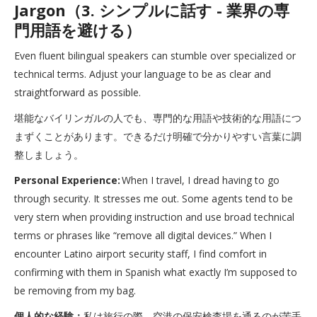
Jargon（3. シンプルに話す - 業界の専
門用語を避ける）
Even fluent bilingual speakers can stumble over specialized or
technical terms. Adjust your language to be as clear and
straightforward as possible.
堪能なバイリンガルの人でも、専門的な用語や技術的な用語につ
まずくことがあります。できるだけ明確で分かりやすい言葉に調
整しましょう。
Personal Experience:
When I travel, I dread having to go
through security. It stresses me out. Some agents tend to be
very stern when providing instruction and use broad technical
terms or phrases like “remove all digital devices.” When I
encounter Latino airport security staff, I find comfort in
confirming with them in Spanish what exactly I’m supposed to
be removing from my bag.
個人的な経験：
私は旅行の際、空港の保安検査場を通るのが苦手