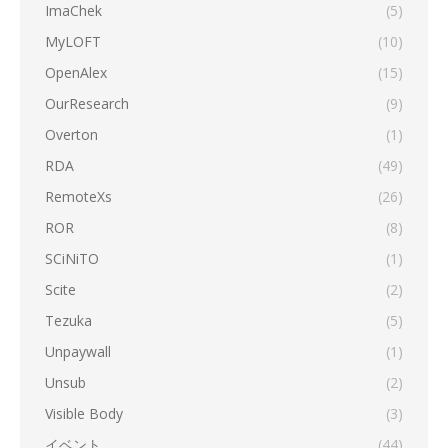
ImaChek
(5)
MyLOFT
(10)
OpenAlex
(15)
OurResearch
(9)
Overton
(1)
RDA
(49)
RemoteXs
(26)
ROR
(8)
SCiNiTO
(1)
Scite
(2)
Tezuka
(5)
Unpaywall
(1)
Unsub
(2)
Visible Body
(3)
イベント
(44)