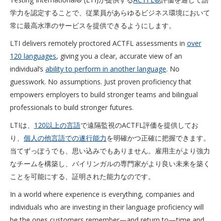
学力を認定することで、従業員があらゆるビジネス環境において
常に最高水準のサービスを提供できるようにします。
LTI delivers remotely proctored ACTFL assessments in
over
120 languages
, giving you a clear, accurate view of an
individual’s
ability to perform in another language
. No
guesswork. No assumptions. Just proven proficiency that
empowers employers to build stronger teams and bilingual
professionals to build stronger futures.
LTIは、
120以上の言語
で遠隔監視のACTFL評価を提供してお
り、
個人の他言語での遂行能力
を明確かつ正確に把握できます。
当てずっぽうでも、思い込みでもありません。雇用主がより強力
なチームを構築し、バイリンガルの専門家がより良い未来を築く
ことを可能にする、証明された能力なのです。
In a world where experience is everything, companies and
individuals who are investing in their language proficiency will
be the ones customers remember—and return to—time and