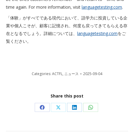
time again. For more information, visit
languagetesting.com
.
「体験」がすべてである現代において、語学力に投資している企
業や個人こそが、顧客に記憶され、何度も戻ってきてもらえる存
在となるでしょう。詳細については、
languagetesting.com
をご
覧ください。
Categories:
ACTFL
,
ニュース
2025-09-04
Share this post
Share
Share
Share
Share
on
on
on
on
Facebook
X
LinkedIn
WhatsApp