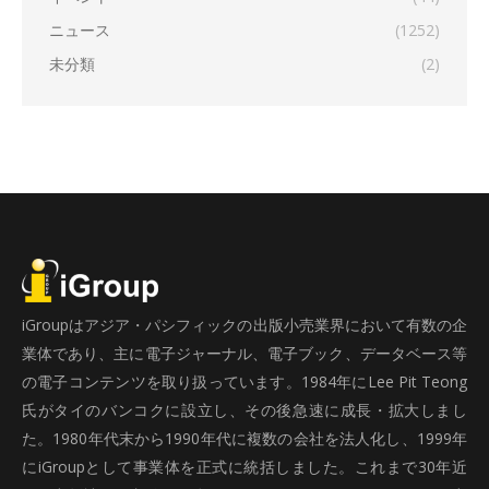
ニュース
(1252)
未分類
(2)
iGroupはアジア・パシフィックの出版小売業界において有数の企
業体であり、主に電子ジャーナル、電子ブック、データベース等
の電子コンテンツを取り扱っています。1984年にLee Pit Teong
氏がタイのバンコクに設立し、その後急速に成長・拡大しまし
た。1980年代末から1990年代に複数の会社を法人化し、1999年
にiGroupとして事業体を正式に統括しました。これまで30年近