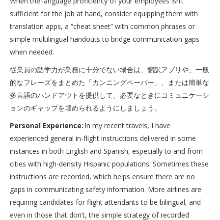
When the language proficiency of your employees isn’t
sufficient for the job at hand, consider equipping them with
translation apps, a “cheat sheet” with common phrases or
simple multilingual handouts to bridge communication gaps
when needed.
従業員の語学力が業務に十分でない場合は、翻訳アプリや、一般
的なフレーズをまとめた「カンニングペーパー」、または簡単な
多言語のハンドアウトを提供して、必要なときにコミュニケーシ
ョンのギャップを埋められるようにしましょう。
Personal Experience:
In my recent travels, I have
experienced general in-flight instructions delivered in some
instances in both English and Spanish, especially to and from
cities with high-density Hispanic populations. Sometimes these
instructions are recorded, which helps ensure there are no
gaps in communicating safety information. More airlines are
requiring candidates for flight attendants to be bilingual, and
even in those that don’t, the simple strategy of recorded