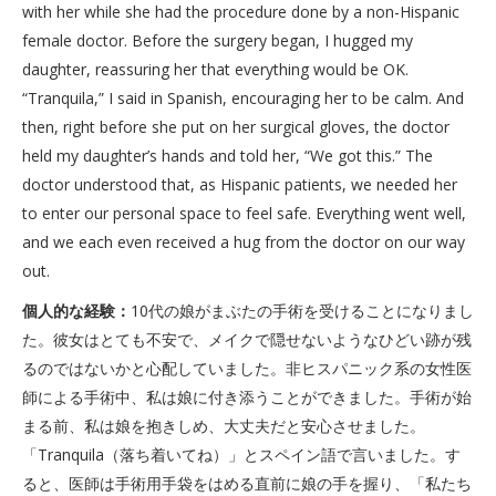
with her while she had the procedure done by a non-Hispanic
female doctor. Before the surgery began, I hugged my
daughter, reassuring her that everything would be OK.
“Tranquila,” I said in Spanish, encouraging her to be calm. And
then, right before she put on her surgical gloves, the doctor
held my daughter’s hands and told her, “We got this.” The
doctor understood that, as Hispanic patients, we needed her
to enter our personal space to feel safe. Everything went well,
and we each even received a hug from the doctor on our way
out.
個人的な経験：
10代の娘がまぶたの手術を受けることになりまし
た。彼女はとても不安で、メイクで隠せないようなひどい跡が残
るのではないかと心配していました。非ヒスパニック系の女性医
師による手術中、私は娘に付き添うことができました。手術が始
まる前、私は娘を抱きしめ、大丈夫だと安心させました。
「Tranquila（落ち着いてね）」とスペイン語で言いました。す
ると、医師は手術用手袋をはめる直前に娘の手を握り、「私たち