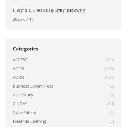
組織に新しいROR IDを追加する時の注意
2026-07-17
Categories
ACCESS
(99)
ACTFL
(423)
AORN
(473)
Business Expert Press
(2)
Case Study
(6)
CINDAS
(14)
CyberPatient
(1)
Evidentia Learning
(5)