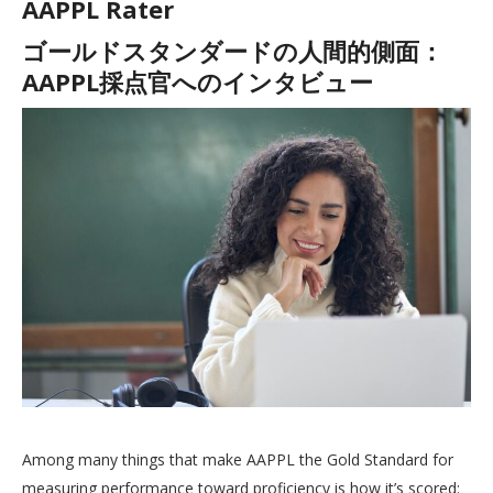
AAPPL Rater
ゴールドスタンダードの人間的側面：
AAPPL採点官へのインタビュー
Among many things that make AAPPL the Gold Standard for
measuring performance toward proficiency is how it’s scored: