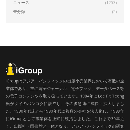
ニュース
(1253)
未分類
(2)
iGroupはアジア・パシフィックの出版小売業界において有数の企
業体であり、主に電子ジャーナル、電子ブック、データベース等
の電子コンテンツを取り扱っています。1984年にLee Pit Teong
氏がタイのバンコクに設立し、その後急速に成長・拡大しまし
た。1980年代末から1990年代に複数の会社を法人化し、1999年
にiGroupとして事業体を正式に統括しました。これまで30年近
く、出版社・図書館と一体となり、アジア・パシフィックの研究