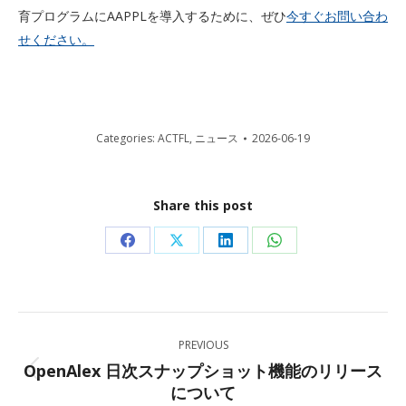
育プログラムにAAPPLを導入するために、ぜひ
今すぐお問い合わ
せください。
Categories:
ACTFL
,
ニュース
2026-06-19
Share this post
Share
Share
Share
Share
on
on
on
on
Facebook
X
LinkedIn
WhatsApp
Post
PREVIOUS
navigation
OpenAlex 日次スナップショット機能のリリース
Previous
について
post: