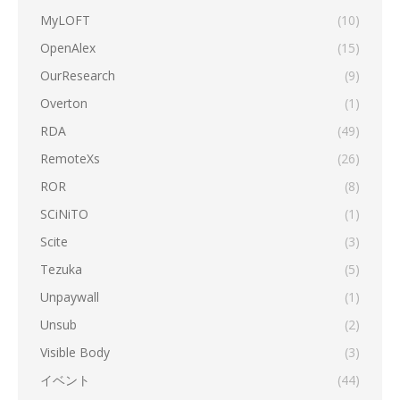
MyLOFT
(10)
OpenAlex
(15)
OurResearch
(9)
Overton
(1)
RDA
(49)
RemoteXs
(26)
ROR
(8)
SCiNiTO
(1)
Scite
(3)
Tezuka
(5)
Unpaywall
(1)
Unsub
(2)
Visible Body
(3)
イベント
(44)