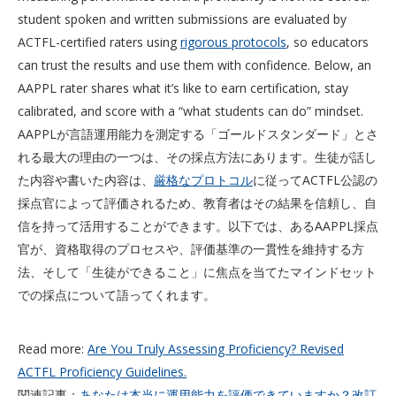
student spoken and written submissions are evaluated by
ACTFL-certified raters using
rigorous protocols
, so educators
can trust the results and use them with confidence. Below, an
AAPPL rater shares what it’s like to earn certification, stay
calibrated, and score with a “what students can do” mindset.
AAPPLが言語運用能力を測定する「ゴールドスタンダード」とさ
れる最大の理由の一つは、その採点方法にあります。生徒が話し
た内容や書いた内容は、
厳格なプロトコル
に従ってACTFL公認の
採点官によって評価されるため、教育者はその結果を信頼し、自
信を持って活用することができます。以下では、あるAAPPL採点
官が、資格取得のプロセスや、評価基準の一貫性を維持する方
法、そして「生徒ができること」に焦点を当てたマインドセット
での採点について語ってくれます。
Read more:
Are You Truly Assessing Proficiency? Revised
ACTFL Proficiency Guidelines.
関連記事：
あなたは本当に運用能力を評価できていますか？改訂