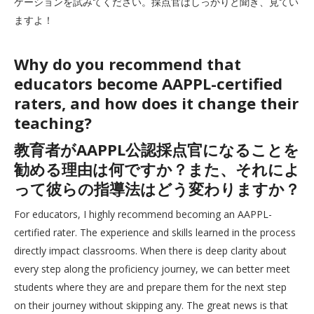
ケーションを試みてください。採点官はしっかりと聞き、見てい
ますよ！
Why do you recommend that
educators become AAPPL-certified
raters, and how does it change their
teaching?
教育者がAAPPL公認採点官になることを
勧める理由は何ですか？また、それによ
って彼らの指導法はどう変わりますか？
For educators, I highly recommend becoming an AAPPL-
certified rater. The experience and skills learned in the process
directly impact classrooms. When there is deep clarity about
every step along the proficiency journey, we can better meet
students where they are and prepare them for the next step
on their journey without skipping any. The great news is that