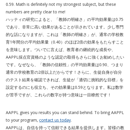
0.59. Math is definitely not my strongest subject, but these
numbers are pretty clear to me!
ハッティの研究によると、「教師の明確さ」の平均効果量は0.75
であり、非常に高い効果があることが示されています。少し専門
的な話になりますが、これは「教師の明確さ」が、通常の学校教
育1年間分の平均効果量（0.40）のほぼ2倍の効果をもたらすこと
を意味します。ついでに言えば、教育者の継続的な成長や、
AAPPL採点官資格のような認定の取得もさらに強くお勧めしたい
です。なぜなら、「教師の信頼性」の平均効果量は0.90、つまり
通常の学校教育の2倍以上だからです！さらに、生徒自身が自分
のテスト結果を確認できれば、生徒が「適切に挑戦的な目標」を
設定するのにも役立ち、その効果量は0.59となります。私は数学
が苦手ですが、これらの数字が持つ意味は一目瞭然です！
AAPPL gives you results you can stand behind. To bring AAPPL
to your program,
contact us today
.
AAPPLは、自信を持って信頼できる結果を提供します。皆様の教