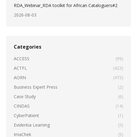
RDA_Webinar_RDA toolkit for African Cataloguers#2
2026-08-03
Categories
ACCESS
(99)
ACTFL
(423)
AORN
(473)
Business Expert Press
(2)
Case Study
(6)
CINDAS
(14)
CyberPatient
(1)
Evidentia Learning
(5)
ImaChek
(5)