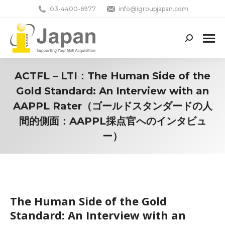
03-4400-6977
info@igroupjapan.com
Search:
ACTFL – LTI：The Human Side of the
Gold Standard: An Interview with an
AAPPL Rater（ゴールドスタンダードの人
間的側面：AAPPL採点官へのインタビュ
ー）
You are here:
The Human Side of the Gold
Standard: An Interview with an