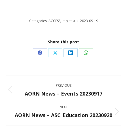
Categories:
ACCESS
,
ニュース
2023-09-19
Share this post
Share
Share
Share
Share
on
on
on
on
Facebook
X
LinkedIn
WhatsApp
Post
PREVIOUS
navigation
AORN News – Events 20230917
Previous
post:
NEXT
AORN News – ASC_Education 20230920
Next
post: