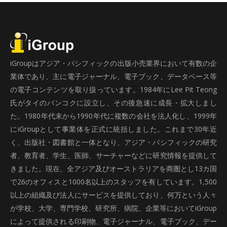
iGroupはアジア・パシフィックの出版小売業界において有数の企
業体であり、主に電子ジャーナル、電子ブック、データベース等
の電子コンテンツを取り扱っています。1984年にLee Pit Teong
氏がタイのバンコクに設立し、その後急速に成長・拡大しまし
た。1980年代末から1990年代に複数の会社を法人化し、1999年
にiGroupとして事業体を正式に統括しました。これまで30年近
く、出版社・図書館と一体となり、アジア・パシフィックの研究
者、教育者、学生、医師、サーチャーなどに研究情報を提供して
きました。現在、全アジア及びオーストラリアを商圏とし13カ国
で26のオフィスと1000名以上のスタッフを有しています。1,500
以上の組織及び法人にサービスを提供しており、何万という人々
が学校、大学、専門学校、研究所、病院、企業等においてiGroup
によって提供される印刷物、電子ジャーナル、電子ブック、デー