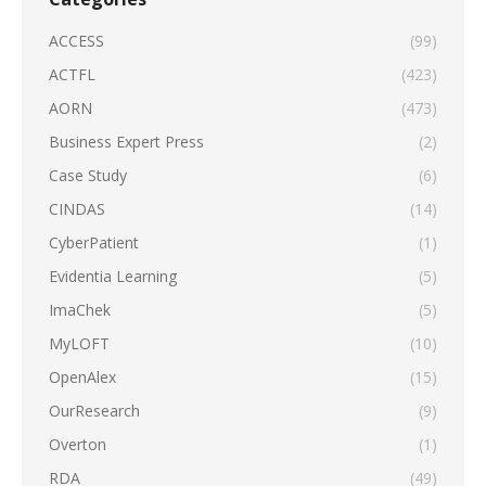
ACCESS
(99)
ACTFL
(423)
AORN
(473)
Business Expert Press
(2)
Case Study
(6)
CINDAS
(14)
CyberPatient
(1)
Evidentia Learning
(5)
ImaChek
(5)
MyLOFT
(10)
OpenAlex
(15)
OurResearch
(9)
Overton
(1)
RDA
(49)