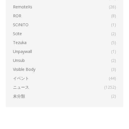
RemoteXs
(26)
ROR
(8)
SCiNiTO
(1)
Scite
(2)
Tezuka
(5)
Unpaywall
(1)
Unsub
(2)
Visible Body
(3)
イベント
(44)
ニュース
(1252)
未分類
(2)