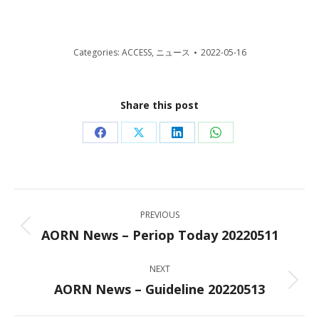
Categories:
ACCESS
,
ニュース
2022-05-16
Share this post
Share
Share
Share
Share
on
on
on
on
Facebook
X
LinkedIn
WhatsApp
Post
PREVIOUS
navigation
AORN News – Periop Today 20220511
Previous
post:
NEXT
AORN News – Guideline 20220513
Next
post: