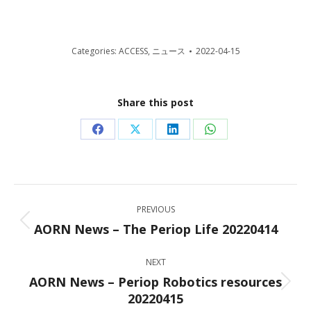
Categories:
ACCESS
,
ニュース
2022-04-15
Share this post
Share
Share
Share
Share
on
on
on
on
Facebook
X
LinkedIn
WhatsApp
Post
PREVIOUS
navigation
AORN News – The Periop Life 20220414
Previous
post:
NEXT
AORN News – Periop Robotics resources
Next
20220415
post: