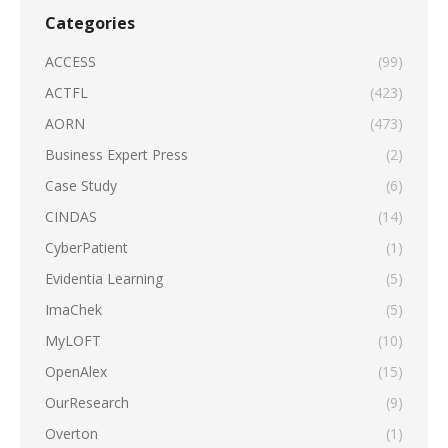
Categories
ACCESS
(99)
ACTFL
(423)
AORN
(473)
Business Expert Press
(2)
Case Study
(6)
CINDAS
(14)
CyberPatient
(1)
Evidentia Learning
(5)
ImaChek
(5)
MyLOFT
(10)
OpenAlex
(15)
OurResearch
(9)
Overton
(1)