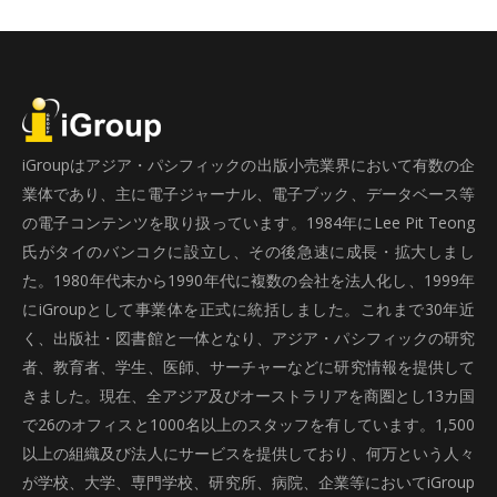
iGroupはアジア・パシフィックの出版小売業界において有数の企
業体であり、主に電子ジャーナル、電子ブック、データベース等
の電子コンテンツを取り扱っています。1984年にLee Pit Teong
氏がタイのバンコクに設立し、その後急速に成長・拡大しまし
た。1980年代末から1990年代に複数の会社を法人化し、1999年
にiGroupとして事業体を正式に統括しました。これまで30年近
く、出版社・図書館と一体となり、アジア・パシフィックの研究
者、教育者、学生、医師、サーチャーなどに研究情報を提供して
きました。現在、全アジア及びオーストラリアを商圏とし13カ国
で26のオフィスと1000名以上のスタッフを有しています。1,500
以上の組織及び法人にサービスを提供しており、何万という人々
が学校、大学、専門学校、研究所、病院、企業等においてiGroup