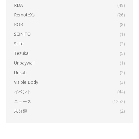
RDA
(49)
RemoteXs
(26)
ROR
(8)
SCiNiTO
(1)
Scite
(2)
Tezuka
(5)
Unpaywall
(1)
Unsub
(2)
Visible Body
(3)
イベント
(44)
ニュース
(1252)
未分類
(2)