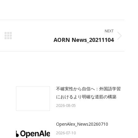
on
on
on
ok
X
LinkedIn
WhatsApp
NEXT
AORN News_20211104
Next
post:
不確実性から自信へ：外国語学習
におけるより明確な道筋の構築
2026-08-05
OpenAlex_News20260710
2026-07-10