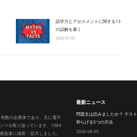
語学力とアセスメントに関する13
の誤解を暴く
2026-07-02
最新ニュース
問題文は読みましたか？ テス
いて有数の企業体であり、主に電子
和らげる5つの方法
ツを取り扱っています。1984
2026-08-05
、その後急速に成長・拡大しました。