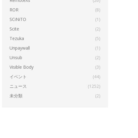
RemoteXs
(26)
ROR
(8)
SCiNiTO
(1)
Scite
(2)
Tezuka
(5)
Unpaywall
(1)
Unsub
(2)
Visible Body
(3)
イベント
(44)
ニュース
(1252)
未分類
(2)