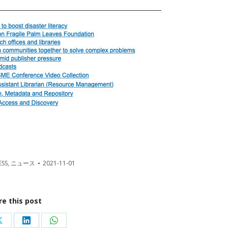
ESS
,
ニュース
2021-11-01
re this post
Share
Share
Share