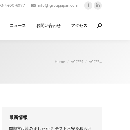
03-4400-6977
info@igroupjapan.com
Facebook
Linkedin
page
page
opens
opens
ニュース
お問い合わせ
アクセス
Search:
in
in
new
new
window
window
You are here:
Home
ACCESS
ACCES…
最新情報
問題文は読みましたか？ テスト不安を和らげ