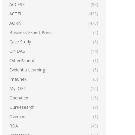
ACCESS
(99)
ACTFL
(423)
AORN
(473)
Business Expert Press
(2)
Case Study
(6)
CINDAS
(14)
CyberPatient
(1)
Evidentia Learning
(5)
ImaChek
(5)
MyLOFT
(10)
OpenAlex
(15)
OurResearch
(9)
Overton
(1)
RDA
(49)