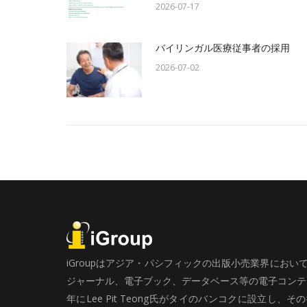
2026-07-17
バイリンガル医療従事者の採用
2026-07-02
iGroupはアジア・パシフィックの出版小売業界にお
ジャーナル、電子ブック、データベース等の電子コンテン
年にLee Pit Teong氏がタイのバンコクに設立し