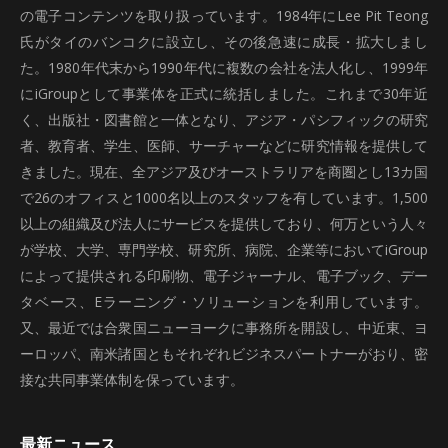
の電子コンテンツを取り扱っています。1984年にLee Pit Teong
氏がタイのバンコクに設立し、その後急速に成長・拡大しまし
た。1980年代末から1990年代に複数の会社を法人化し、1999年
にiGroupとして事業体を正式に統括しました。これまで30年近
く、出版社・図書館と一体となり、アジア・パシフィックの研究
者、教育者、学生、医師、サーチャーなどに研究情報を提供して
きました。現在、全アジア及びオーストラリアを商圏とし13カ国
で26のオフィスと1000名以上のスタッフを有しています。1,500
以上の組織及び法人にサービスを提供しており、何万という人々
が学校、大学、専門学校、研究所、病院、企業等においてiGroup
によって提供される印刷物、電子ジャーナル、電子ブック、デー
タベース、Eラーニング・ソリューションを利用しています。
又、最近では合衆国ニューヨークに事務所を開設し、中近東、ヨ
ーロッパ、南米諸国ともそれぞれビジネスパートナーがおり、密
接な共同事業体制を保っています。
最新ニュース