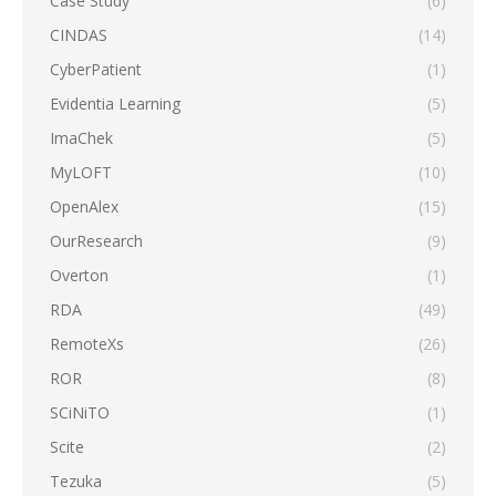
Case Study
(6)
CINDAS
(14)
CyberPatient
(1)
Evidentia Learning
(5)
ImaChek
(5)
MyLOFT
(10)
OpenAlex
(15)
OurResearch
(9)
Overton
(1)
RDA
(49)
RemoteXs
(26)
ROR
(8)
SCiNiTO
(1)
Scite
(2)
Tezuka
(5)