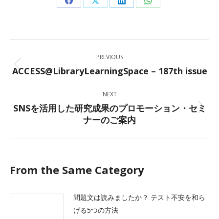
Share
Share
Share
Share
on
on
on
on
Facebook
X
LinkedIn
WhatsApp
Post
PREVIOUS
navigation
ACCESS@LibraryLearningSpace – 187th issue
Previous
post:
NEXT
SNSを活用した研究成果のプロモーション・セミ
Next
ナーのご案内
post:
From the Same Category
問題文は読みましたか？ テスト不安を和ら
げる5つの方法