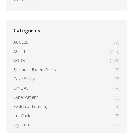
Categories
ACCESS
(99)
ACTFL
(423)
AORN
(473)
Business Expert Press
(2)
Case Study
(6)
CINDAS
(14)
CyberPatient
(1)
Evidentia Learning
(5)
ImaChek
(5)
MyLOFT
(10)