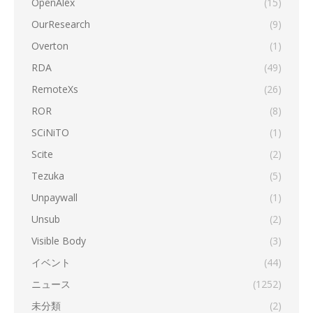
OpenAlex
(15)
OurResearch
(9)
Overton
(1)
RDA
(49)
RemoteXs
(26)
ROR
(8)
SCiNiTO
(1)
Scite
(2)
Tezuka
(5)
Unpaywall
(1)
Unsub
(2)
Visible Body
(3)
イベント
(44)
ニュース
(1252)
未分類
(2)