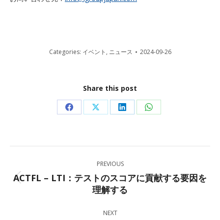
Categories:
イベント
,
ニュース
2024-09-26
Share this post
Share
Share
Share
Share
on
on
on
on
Facebook
X
LinkedIn
WhatsApp
Post
PREVIOUS
navigation
ACTFL – LTI：テストのスコアに貢献する要因を
Previous
理解する
post:
NEXT