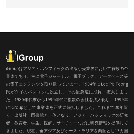
iGroupはアジア・パシフィックの出版小売業界において有数の企
業体であり、主に電子ジャーナル、電子ブック、データベース等
の電子コンテンツを取り扱っています。1984年にLee Pit Teong
氏がタイのバンコクに設立し、その後急速に成長・拡大しまし
た。1980年代末から1990年代に複数の会社を法人化し、1999年
にiGroupとして事業体を正式に統括しました。これまで30年近
く、出版社・図書館と一体となり、アジア・パシフィックの研究
者、教育者、学生、医師、サーチャーなどに研究情報を提供して
きました。現在、全アジア及びオーストラリアを商圏とし13カ国