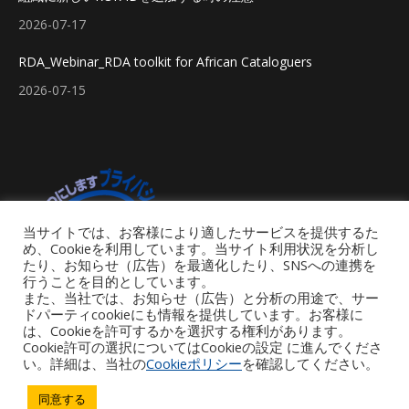
2026-07-17
RDA_Webinar_RDA toolkit for African Cataloguers
2026-07-15
当サイトでは、お客様により適したサービスを提供するた
め、Cookieを利用しています。当サイト利用状況を分析し
たり、お知らせ（広告）を最適化したり、SNSへの連携を
行うことを目的としています。
また、当社では、お知らせ（広告）と分析の用途で、サー
ドパーティcookieにも情報を提供しています。お客様に
は、Cookieを許可するかを選択する権利があります。
Cookie許可の選択についてはCookieの設定 に進んでくださ
い。詳細は、当社の
Cookieポリシー
を確認してください。
Footer Menu
同意する
Copyright © 2026 iGroup Japan. All rights reserved. Powered by iGroup