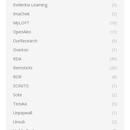
Evidentia Learning
(5)
ImaChek
(5)
MyLOFT
(10)
OpenAlex
(15)
OurResearch
(9)
Overton
(1)
RDA
(49)
RemoteXs
(26)
ROR
(8)
SCiNiTO
(1)
Scite
(2)
Tezuka
(5)
Unpaywall
(1)
Unsub
(2)