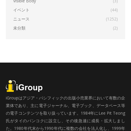
Visible Body
(3)
イベント
(44)
ニュース
(1252)
未分類
(2)
iGroupはアジア・パシフィックの出版小売業界において有数の企
業体であり、主に電子ジャーナル、電子ブック、データベース等
の電子コンテンツを取り扱っています。1984年にLee Pit Teong
氏がタイのバンコクに設立し、その後急速に成長・拡大しまし
た。1980年代末から1990年代に複数の会社を法人化し、1999年