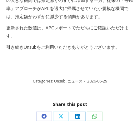
の大きな機関では推定額がわずかに増加する一方、従来の「等確
率」アプローチがAPCを過大に帰属させていた小規模な機関で
は、推定額がわずかに減少する傾向があります。
更新された数値は、APCレポートでただちにご確認いただけま
す。
引き続きUnsubをご利用いただきありがとうございます。
Categories:
Unsub
,
ニュース
2026-06-29
Share this post
Share
Share
Share
Share
on
on
on
on
Facebook
X
LinkedIn
WhatsApp