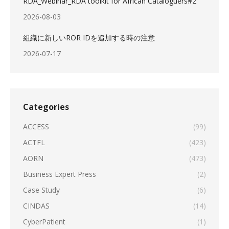
RDA_Webinar_RDA toolkit for African Cataloguers#2
2026-08-03
組織に新しいROR IDを追加する時の注意
2026-07-17
Categories
ACCESS
(99)
ACTFL
(423)
AORN
(473)
Business Expert Press
(2)
Case Study
(6)
CINDAS
(14)
CyberPatient
(1)