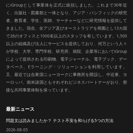
にiGroupとして事業体を正式に統括しました。これまで30年近
く、出版社・図書館と一体となり、アジア・パシフィックの研究
者、教育者、学生、医師、サーチャーなどに研究情報を提供して
きました。現在、全アジア及びオーストラリアを商圏とし13カ国
で26のオフィスと1000名以上のスタッフを有しています。1,500
以上の組織及び法人にサービスを提供しており、何万という人々
が学校、大学、専門学校、研究所、病院、企業等においてiGroup
によって提供される印刷物、電子ジャーナル、電子ブック、デー
タベース、Eラーニング・ソリューションを利用しています。
又、最近では合衆国ニューヨークに事務所を開設し、中近東、ヨ
ーロッパ、南米諸国ともそれぞれビジネスパートナーがおり、密
接な共同事業体制を保っています。
最新ニュース
問題文は読みましたか？ テスト不安を和らげる5つの方法
2026-08-05