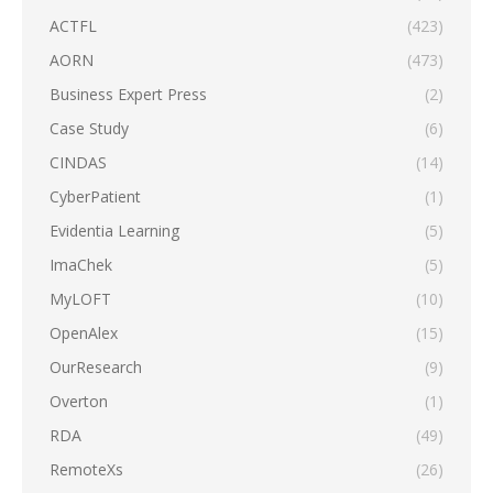
ACTFL
(423)
AORN
(473)
Business Expert Press
(2)
Case Study
(6)
CINDAS
(14)
CyberPatient
(1)
Evidentia Learning
(5)
ImaChek
(5)
MyLOFT
(10)
OpenAlex
(15)
OurResearch
(9)
Overton
(1)
RDA
(49)
RemoteXs
(26)