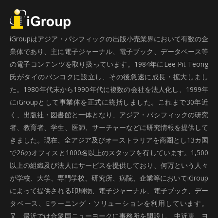
iGroupはアジア・パシフィックの出版小売業界において有数の企
業体であり、主に電子ジャーナル、電子ブック、データベース等
の電子コンテンツを取り扱っています。1984年にLee Pit Teong
氏がタイのバンコクに設立し、その後急速に成長・拡大しまし
た。1980年代末から1990年代に複数の会社を法人化し、1999年
にiGroupとして事業体を正式に統括しました。これまで30年近
く、出版社・図書館と一体となり、アジア・パシフィックの研究
者、教育者、学生、医師、サーチャーなどに研究情報を提供して
きました。現在、全アジア及びオーストラリアを商圏とし13カ国
で26のオフィスと1000名以上のスタッフを有しています。1,500
以上の組織及び法人にサービスを提供しており、何万という人々
が学校、大学、専門学校、研究所、病院、企業等においてiGroup
によって提供される印刷物、電子ジャーナル、電子ブック、デー
タベース、Eラーニング・ソリューションを利用しています。
又、最近では合衆国ニューヨークに事務所を開設し、中近東、ヨ