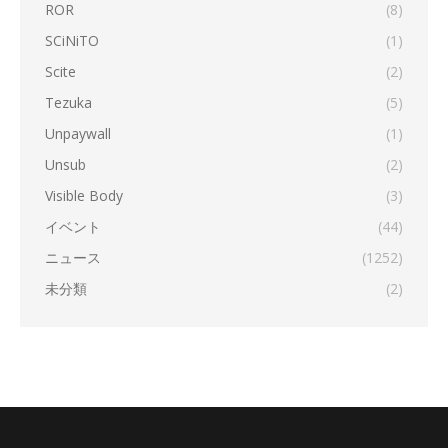
ROR
(8)
SCiNiTO
(1)
Scite
(2)
Tezuka
(5)
Unpaywall
(1)
Unsub
(2)
Visible Body
(3)
イベント
(44)
ニュース
(1252)
未分類
(2)