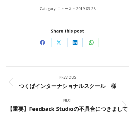
Category:
ニュース
2019-03-28
Share this post
Share
Share
Share
Share
on
on
on
on
Facebook
X
LinkedIn
WhatsApp
Post
PREVIOUS
navigation
つくばインターナショナルスクール 様
Previous
post:
NEXT
【重要】Feedback Studioの不具合につきまして
Next
post: