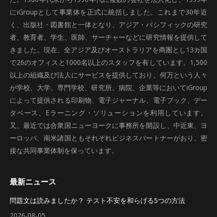
にiGroupとして事業体を正式に統括しました。これまで30年近
く、出版社・図書館と一体となり、アジア・パシフィックの研究
者、教育者、学生、医師、サーチャーなどに研究情報を提供して
きました。現在、全アジア及びオーストラリアを商圏とし13カ国
で26のオフィスと1000名以上のスタッフを有しています。1,500
以上の組織及び法人にサービスを提供しており、何万という人々
が学校、大学、専門学校、研究所、病院、企業等においてiGroup
によって提供される印刷物、電子ジャーナル、電子ブック、デー
タベース、Eラーニング・ソリューションを利用しています。
又、最近では合衆国ニューヨークに事務所を開設し、中近東、ヨ
ーロッパ、南米諸国ともそれぞれビジネスパートナーがおり、密
接な共同事業体制を保っています。
最新ニュース
問題文は読みましたか？ テスト不安を和らげる5つの方法
2026-08-05