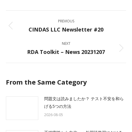
on
on
on
on
Facebook
X
LinkedIn
WhatsApp
Post
PREVIOUS
navigation
CINDAS LLC Newsletter #20
Previous
post:
NEXT
RDA Toolkit – News 20231207
Next
post:
From the Same Category
問題文は読みましたか？ テスト不安を和ら
げる5つの方法
2026-08-05