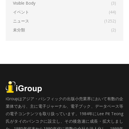
Visible Body
(3)
イベント
(44)
ニュース
(1252)
未分類
(2)
iGroupはアジア・パシフィックの出版小売業界において有数の企
業体であり、主に電子ジャーナル、電子ブック、データベース等
の電子コンテンツを取り扱っています。1984年にLee Pit Teong
氏がタイのバンコクに設立し、その後急速に成長・拡大しまし
た。1980年代末から1990年代に複数の会社を法人化し、1999年