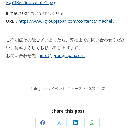
RqY3RvT3uUIwEhFZEpZg
■ImaChekについて詳しく見る
URL：
https://www.igroupjapan.com/contents/imachek/
ご不明点その他ございましたら、弊社までお問い合わせくださ
い。何卒よろしくお願い申し上げます。
お問い合わせ先：
info@igroupjapan.com
Categories:
イベント
,
ニュース
2023-12-01
Share this post
Share
Share
Share
Share