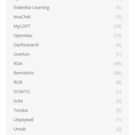
Evidentia Learning
(5)
ImaChek
(5)
MyLOFT
(10)
OpenAlex
(15)
OurResearch
(9)
Overton
(1)
RDA
(49)
RemoteXs
(26)
ROR
(8)
SCiNiTO
(1)
Scite
(2)
Tezuka
(5)
Unpaywall
(1)
Unsub
(2)