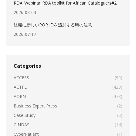
RDA_Webinar_RDA toolkit for African Cataloguers#2
2026-08-03
組織に新しいROR IDを追加する時の注意
2026-07-17
Categories
ACCESS
(99)
ACTFL
(423)
AORN
(473)
Business Expert Press
(2)
Case Study
(6)
CINDAS
(14)
CyberPatient
(1)