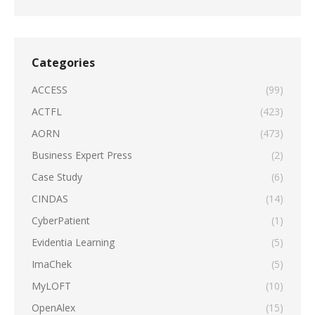
Categories
ACCESS
(99)
ACTFL
(423)
AORN
(473)
Business Expert Press
(2)
Case Study
(6)
CINDAS
(14)
CyberPatient
(1)
Evidentia Learning
(5)
ImaChek
(5)
MyLOFT
(10)
OpenAlex
(15)