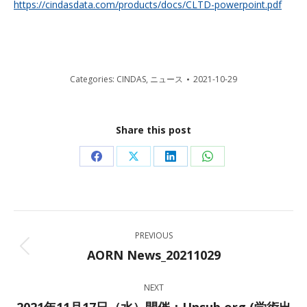
https://cindasdata.com/products/docs/CLTD-powerpoint.pdf
Categories:
CINDAS
,
ニュース
2021-10-29
Share this post
Share
Share
Share
Share
on
on
on
on
Facebook
X
LinkedIn
WhatsApp
Post
PREVIOUS
navigation
AORN News_20211029
Previous
post:
NEXT