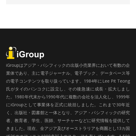
iGroupはアジア・パシフィックの出版小売業界において有数の企
業体であり、主に電子ジャーナル、電子ブック、データベース等
の電子コンテンツを取り扱っています。1984年にLee Pit Teong
氏がタイのバンコクに設立し、その後急速に成長・拡大しまし
た。1980年代末から1990年代に複数の会社を法人化し、1999年
にiGroupとして事業体を正式に統括しました。これまで30年近
く、出版社・図書館と一体となり、アジア・パシフィックの研究
者、教育者、学生、医師、サーチャーなどに研究情報を提供して
きました。現在、全アジア及びオーストラリアを商圏とし13カ国