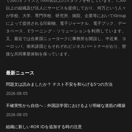
で26のオフィスと1000名以上のスタッフを有しています。1,500
以上の組織及び法人にサービスを提供しており、何万という人々
が学校、大学、専門学校、研究所、病院、企業等においてiGroup
によって提供される印刷物、電子ジャーナル、電子ブック、デー
タベース、Eラーニング・ソリューションを利用しています。
又、最近では合衆国ニューヨークに事務所を開設し、中近東、ヨ
ーロッパ、南米諸国ともそれぞれビジネスパートナーがおり、密
接な共同事業体制を保っています。
最新ニュース
問題文は読みましたか？ テスト不安を和らげる5つの方法
2026-08-05
不確実性から自信へ：外国語学習におけるより明確な道筋の構築
2026-08-05
組織に新しいROR IDを追加する時の注意