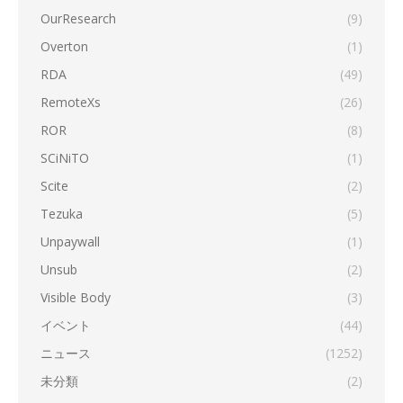
OurResearch
(9)
Overton
(1)
RDA
(49)
RemoteXs
(26)
ROR
(8)
SCiNiTO
(1)
Scite
(2)
Tezuka
(5)
Unpaywall
(1)
Unsub
(2)
Visible Body
(3)
イベント
(44)
ニュース
(1252)
未分類
(2)