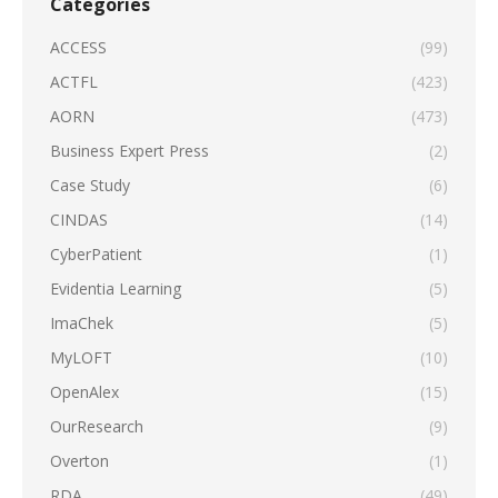
Categories
ACCESS
(99)
ACTFL
(423)
AORN
(473)
Business Expert Press
(2)
Case Study
(6)
CINDAS
(14)
CyberPatient
(1)
Evidentia Learning
(5)
ImaChek
(5)
MyLOFT
(10)
OpenAlex
(15)
OurResearch
(9)
Overton
(1)
RDA
(49)