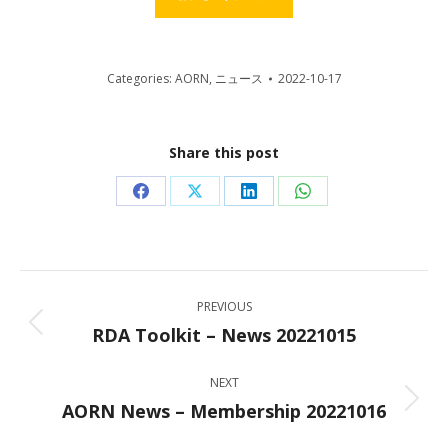
Categories:
AORN
,
ニュース
2022-10-17
Share this post
Share
Share
Share
Share
on
on
on
on
Facebook
X
LinkedIn
WhatsApp
Post
PREVIOUS
navigation
RDA Toolkit – News 20221015
Previous
post:
NEXT
AORN News – Membership 20221016
Next
post: