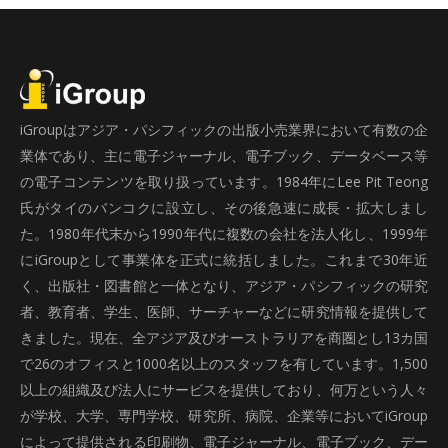
iGroupはアジア・パシフィックの出版小売業界において有数の企
業体であり、主に電子ジャーナル、電子ブック、データベース等
の電子コンテンツを取り扱っています。1984年にLee Pit Teong
氏がタイのバンコクに設立し、その後急速に成長・拡大しまし
た。1980年代末から1990年代に複数の会社を法人化し、1999年
にiGroupとして事業体を正式に統括しました。これまで30年近
く、出版社・図書館と一体となり、アジア・パシフィックの研究
者、教育者、学生、医師、サーチャーなどに研究情報を提供して
きました。現在、全アジア及びオーストラリアを商圏とし13カ国
で26のオフィスと1000名以上のスタッフを有しています。1,500
以上の組織及び法人にサービスを提供しており、何万という人々
が学校、大学、専門学校、研究所、病院、企業等においてiGroup
によって提供される印刷物、電子ジャーナル、電子ブック、デー