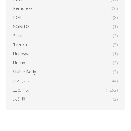
RemoteXs
(26)
ROR
(8)
SCiNiTO
(1)
Scite
(2)
Tezuka
(5)
Unpaywall
(1)
Unsub
(2)
Visible Body
(3)
イベント
(44)
ニュース
(1252)
未分類
(2)