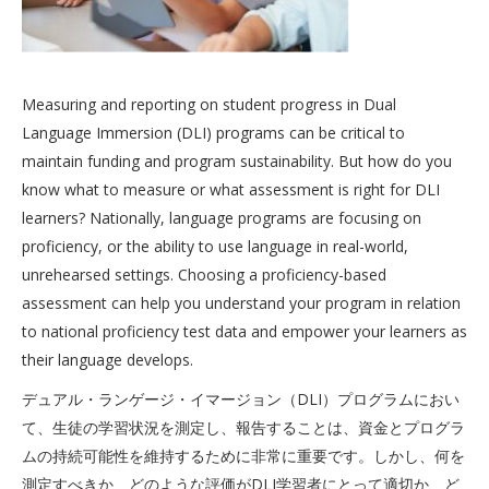
Measuring and reporting on student progress in Dual
Language Immersion (DLI) programs can be critical to
maintain funding and program sustainability. But how do you
know what to measure or what assessment is right for DLI
learners? Nationally, language programs are focusing on
proficiency, or the ability to use language in real-world,
unrehearsed settings. Choosing a proficiency-based
assessment can help you understand your program in relation
to national proficiency test data and empower your learners as
their language develops.
デュアル・ランゲージ・イマージョン（DLI）プログラムにおい
て、生徒の学習状況を測定し、報告することは、資金とプログラ
ムの持続可能性を維持するために非常に重要です。しかし、何を
測定すべきか、どのような評価がDLI学習者にとって適切か、ど