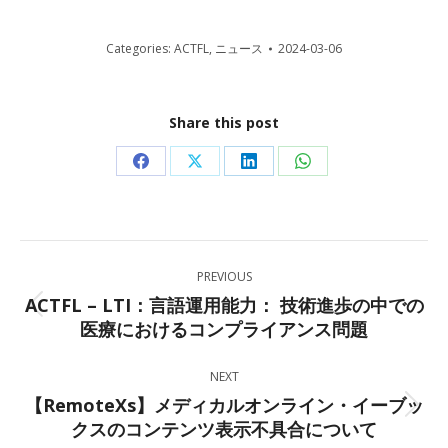
Categories:
ACTFL
,
ニュース
2024-03-06
Share this post
Share
Share
Share
Share
on
on
on
on
Facebook
X
LinkedIn
WhatsApp
Post
PREVIOUS
navigation
ACTFL – LTI：言語運用能力： 技術進歩の中での
Previous
医療におけるコンプライアンス問題
post:
NEXT
【RemoteXs】メディカルオンライン・イーブッ
Next
クスのコンテンツ表示不具合について
post: