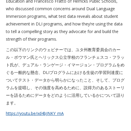
Education and Francesco Fratto of Herricks Public Schools,
who discussed common concerns around Dual Language
Immersion programs, what test data reveals about student
achievement in DLI programs, and how they’re using the data
to tell a compelling story as they advocate for and build the
strength of their programs.
この以下のリンクのウェビナーでは、ユタ州教育委員会のカー
ル・ボウマン氏とヘリックス公立学校のフランチェスコ・フラッ
ト氏が、デュアル・ランゲージ・イマージョン・プログラムをめ
ぐる一般的な懸念、DLIプログラムにおける生徒の学習到達度に
ついてテスト・データから明らかになったこと、そして、プログ
ラムを提唱し、その強度を高めるために、説得力のあるストーリ
ーを語るためにデータをどのように活用しているかについて語り
ます。
https://youtu.be/xd4bJNKY_mA