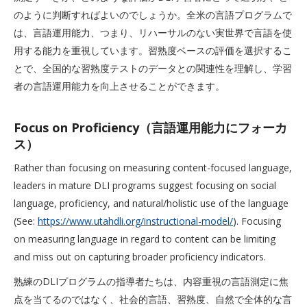
のように判断すればよいのでしょうか。全米の言語プログラムで
は、言語運用能力、つまり、リハーサルのない実世界で言語を使
用する能力を重視しています。習熟度ベースの評価を選択するこ
とで、全国的な習熟度テストのデータとの関連性を理解し、学習
者の言語運用能力を向上させることができます。
Focus on Proficiency（言語運用能力にフォーカ
ス）
Rather than focusing on measuring content-focused language,
leaders in mature DLI programs suggest focusing on social
language, proficiency, and natural/holistic use of the language
(See:
https://www.utahdli.org/instructional-model/
). Focusing
on measuring language in regard to content can be limiting
and miss out on capturing broader proficiency indicators.
熟練のDLIプログラムの指導者たちは、内容重視の言語測定に焦
点を当てるのではなく、社会的言語、習熟度、自然で全体的な言