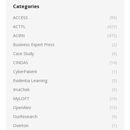
Categories
ACCESS
(99)
ACTFL
(423)
AORN
(473)
Business Expert Press
(2)
Case Study
(6)
CINDAS
(14)
CyberPatient
(1)
Evidentia Learning
(5)
ImaChek
(5)
MyLOFT
(10)
OpenAlex
(15)
OurResearch
(9)
Overton
(1)