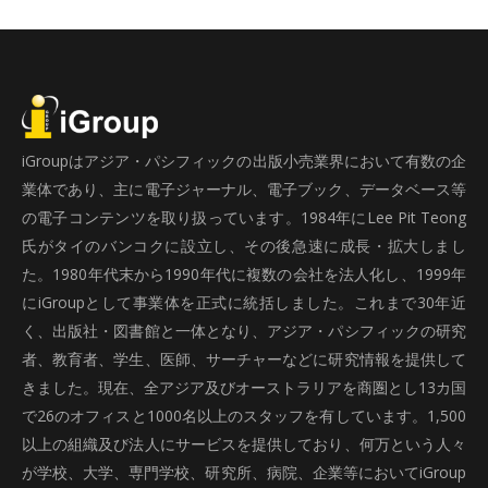
iGroupはアジア・パシフィックの出版小売業界において有数の企
業体であり、主に電子ジャーナル、電子ブック、データベース等
の電子コンテンツを取り扱っています。1984年にLee Pit Teong
氏がタイのバンコクに設立し、その後急速に成長・拡大しまし
た。1980年代末から1990年代に複数の会社を法人化し、1999年
にiGroupとして事業体を正式に統括しました。これまで30年近
く、出版社・図書館と一体となり、アジア・パシフィックの研究
者、教育者、学生、医師、サーチャーなどに研究情報を提供して
きました。現在、全アジア及びオーストラリアを商圏とし13カ国
で26のオフィスと1000名以上のスタッフを有しています。1,500
以上の組織及び法人にサービスを提供しており、何万という人々
が学校、大学、専門学校、研究所、病院、企業等においてiGroup