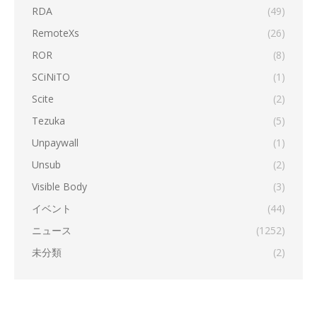
RDA
(49)
RemoteXs
(26)
ROR
(8)
SCiNiTO
(1)
Scite
(2)
Tezuka
(5)
Unpaywall
(1)
Unsub
(2)
Visible Body
(3)
イベント
(44)
ニュース
(1252)
未分類
(2)