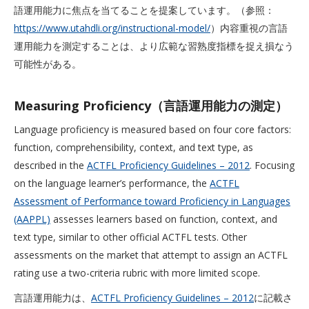
語運用能力に焦点を当てることを提案しています。（参照：
https://www.utahdli.org/instructional-model/
）内容重視の言語
運用能力を測定することは、より広範な習熟度指標を捉え損なう
可能性がある。
Measuring Proficiency（言語運用能力の測定）
Language proficiency is measured based on four core factors:
function, comprehensibility, context, and text type, as
described in the
ACTFL Proficiency Guidelines – 2012
. Focusing
on the language learner’s performance, the
ACTFL
Assessment of Performance toward Proficiency in Languages
(AAPPL)
assesses learners based on function, context, and
text type, similar to other official ACTFL tests. Other
assessments on the market that attempt to assign an ACTFL
rating use a two-criteria rubric with more limited scope.
言語運用能力は、
ACTFL Proficiency Guidelines – 2012
に記載さ