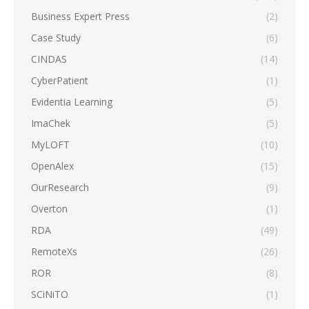
Business Expert Press
(2)
Case Study
(6)
CINDAS
(14)
CyberPatient
(1)
Evidentia Learning
(5)
ImaChek
(5)
MyLOFT
(10)
OpenAlex
(15)
OurResearch
(9)
Overton
(1)
RDA
(49)
RemoteXs
(26)
ROR
(8)
SCiNiTO
(1)