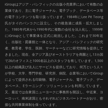
iGroupはアジア・パシフィックの出版小売業界において有数の企
業体であり、主に電子ジャーナル、電子ブック、データベース等
の電子コンテンツを取り扱っています。1984年にLee Pit Teong
氏がタイのバンコクに設立し、その後急速に成長・拡大しまし
た。1980年代末から1990年代に複数の会社を法人化し、1999年
にiGroupとして事業体を正式に統括しました。これまで30年近
く、出版社・図書館と一体となり、アジア・パシフィックの研究
者、教育者、学生、医師、サーチャーなどに研究情報を提供して
きました。現在、全アジア及びオーストラリアを商圏とし13カ国
で26のオフィスと1000名以上のスタッフを有しています。1,500
以上の組織及び法人にサービスを提供しており、何万という人々
が学校、大学、専門学校、研究所、病院、企業等においてiGroup
によって提供される印刷物、電子ジャーナル、電子ブック、デー
タベース、Eラーニング・ソリューションを利用しています。
又、最近では合衆国ニューヨークに事務所を開設し、中近東、ヨ
ーロッパ、南米諸国ともそれぞれビジネスパートナーがおり、密
接な共同事業体制を保っています。