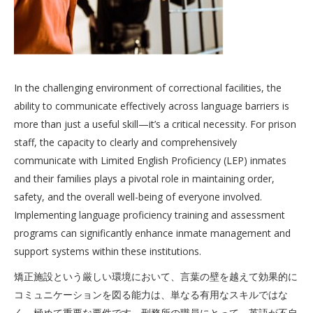
In the challenging environment of correctional facilities, the
ability to communicate effectively across language barriers is
more than just a useful skill—it’s a critical necessity. For prison
staff, the capacity to clearly and comprehensively
communicate with Limited English Proficiency (LEP) inmates
and their families plays a pivotal role in maintaining order,
safety, and the overall well-being of everyone involved.
Implementing language proficiency training and assessment
programs can significantly enhance inmate management and
support systems within these institutions.
矯正施設という厳しい環境において、言葉の壁を越えて効果的に
コミュニケーションを図る能力は、単なる有用なスキルではな
く、極めて重要な要件です。刑務所の職員にとって、英語が不自