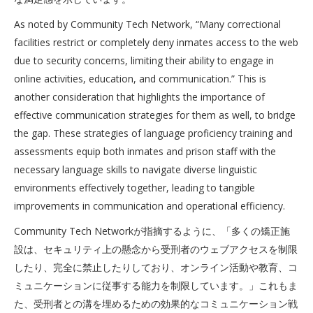
As noted by Community Tech Network, “Many correctional
facilities restrict or completely deny inmates access to the web
due to security concerns, limiting their ability to engage in
online activities, education, and communication.” This is
another consideration that highlights the importance of
effective communication strategies for them as well, to bridge
the gap. These strategies of language proficiency training and
assessments equip both inmates and prison staff with the
necessary language skills to navigate diverse linguistic
environments effectively together, leading to tangible
improvements in communication and operational efficiency.
Community Tech Networkが指摘するように、「多くの矯正施
設は、セキュリティ上の懸念から受刑者のウェブアクセスを制限
したり、完全に禁止したりしており、オンライン活動や教育、コ
ミュニケーションに従事する能力を制限しています。」これもま
た、受刑者との溝を埋めるための効果的なコミュニケーション戦