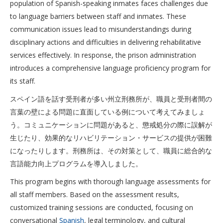
population of Spanish-speaking inmates faces challenges due
to language barriers between staff and inmates. These
communication issues lead to misunderstandings during
disciplinary actions and difficulties in delivering rehabilitative
services effectively. In response, the prison administration
introduces a comprehensive language proficiency program for
its staff.
スペイン語を話す受刑者が多い州立刑務所が、職員と受刑者間の
言葉の壁による問題に直面している例について考えてみましょ
う。コミュニケーションに問題があると、懲戒処分の際に誤解が
生じたり、効果的なリハビリテーション・サービスの提供が困難
になったりします。刑務所は、その対策として、職員に総合的な
言語能力向上プログラムを導入しました。
This program begins with thorough language assessments for
all staff members. Based on the assessment results,
customized training sessions are conducted, focusing on
conversational
Spanish
, legal terminology, and cultural