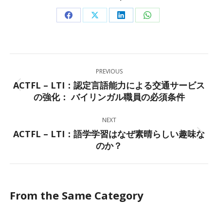
Share
Share
Share
Share
on
on
on
on
Facebook
X
LinkedIn
WhatsApp
Post
PREVIOUS
navigation
ACTFL – LTI：認定言語能力による交通サービス
Previous
の強化： バイリンガル職員の必須条件
post:
NEXT
ACTFL – LTI：語学学習はなぜ素晴らしい趣味な
Next
のか？
post:
From the Same Category