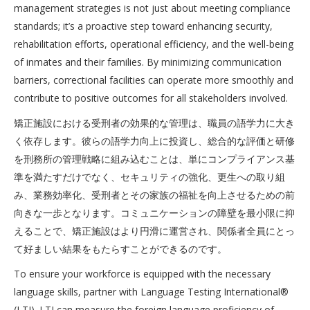
management strategies is not just about meeting compliance
standards; it’s a proactive step toward enhancing security,
rehabilitation efforts, operational efficiency, and the well-being
of inmates and their families. By minimizing communication
barriers, correctional facilities can operate more smoothly and
contribute to positive outcomes for all stakeholders involved.
矯正施設における受刑者の効果的な管理は、職員の語学力に大き
く依存します。彼らの語学力向上に投資し、総合的な評価と研修
を刑務所の管理戦略に組み込むことは、単にコンプライアンス基
準を満たすだけでなく、セキュリティの強化、更生への取り組
み、業務効率化、受刑者とその家族の福祉を向上させるための前
向きな一歩となります。コミュニケーションの障壁を最小限に抑
えることで、矯正施設はより円滑に運営され、関係者全員にとっ
て好ましい結果をもたらすことができるのです。
To ensure your workforce is equipped with the necessary
language skills, partner with Language Testing International®
(LTI). LTI can measure the foreign language proficiency of