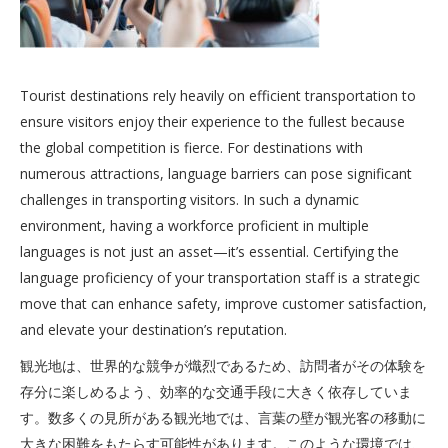
Tourist destinations rely heavily on efficient transportation to
ensure visitors enjoy their experience to the fullest because
the global competition is fierce. For destinations with
numerous attractions, language barriers can pose significant
challenges in transporting visitors. In such a dynamic
environment, having a workforce proficient in multiple
languages is not just an asset—it’s essential. Certifying the
language proficiency of your transportation staff is a strategic
move that can enhance safety, improve customer satisfaction,
and elevate your destination’s reputation.
観光地は、世界的な競争が熾烈であるため、訪問者がその体験を
存分に楽しめるよう、効率的な交通手段に大きく依存していま
す。数多くの見所がある観光地では、言葉の壁が観光客の移動に
大きな困難をもたらす可能性があります。このような環境では、