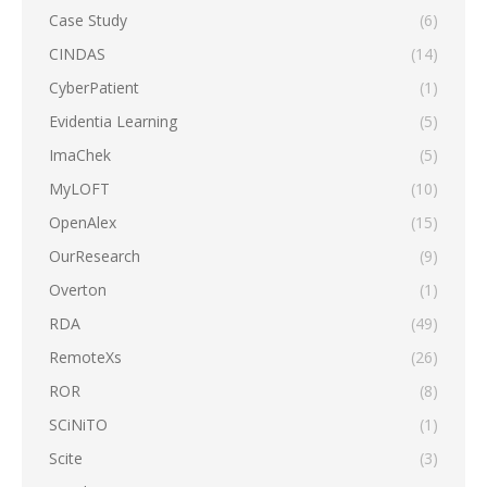
Case Study
(6)
CINDAS
(14)
CyberPatient
(1)
Evidentia Learning
(5)
ImaChek
(5)
MyLOFT
(10)
OpenAlex
(15)
OurResearch
(9)
Overton
(1)
RDA
(49)
RemoteXs
(26)
ROR
(8)
SCiNiTO
(1)
Scite
(3)