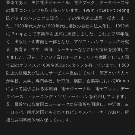
業体であり、主に電子ジャーナル、電子ブック、データベース等
の電子コンテンツを取り扱っています。1984年にLee Pit Teong
氏がタイのバンコクに設立し、その後急速に成長・拡大しまし
た。1980年代末から1990年代に複数の会社を法人化し、1999年
にiGroupとして事業体を正式に統括しました。これまで30年近
く、出版社・図書館と一体となり、アジア・パシフィックの研究
者、教育者、学生、医師、サーチャーなどに研究情報を提供して
きました。現在、全アジア及びオーストラリアを商圏とし13カ国
で26のオフィスと1000名以上のスタッフを有しています。1,500
以上の組織及び法人にサービスを提供しており、何万という人々
が学校、大学、専門学校、研究所、病院、企業等においてiGroup
によって提供される印刷物、電子ジャーナル、電子ブック、デー
タベース、Eラーニング・ソリューションを利用しています。
又、最近では合衆国ニューヨークに事務所を開設し、中近東、ヨ
ーロッパ、南米諸国ともそれぞれビジネスパートナーがおり、密
接な共同事業体制を保っています。