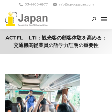
03-4400-6977
info@igroupjapan.com
Search:
ACTFL – LTI：観光客の顧客体験を高める：
交通機関従業員の語学力証明の重要性
You are here: