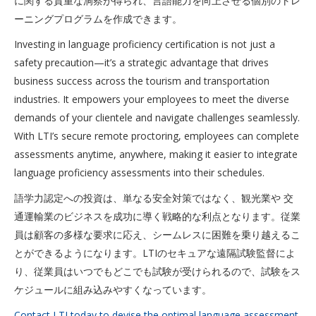
に関する貴重な洞察が得られ、言語能力を向上させる個別のトレ
ーニングプログラムを作成できます。
Investing in language proficiency certification is not just a
safety precaution—it’s a strategic advantage that drives
business success across the tourism and transportation
industries. It empowers your employees to meet the diverse
demands of your clientele and navigate challenges seamlessly.
With LTI’s secure remote proctoring, employees can complete
assessments anytime, anywhere, making it easier to integrate
language proficiency assessments into their schedules.
語学力認定への投資は、単なる安全対策ではなく、観光業や 交
通運輸業のビジネスを成功に導く戦略的な利点となります。従業
員は顧客の多様な要求に応え、シームレスに困難を乗り越えるこ
とができるようになります。LTIのセキュアな遠隔試験監督によ
り、従業員はいつでもどこでも試験が受けられるので、試験をス
ケジュールに組み込みやすくなっています。
Contact LTI today to devise the optimal language assessment