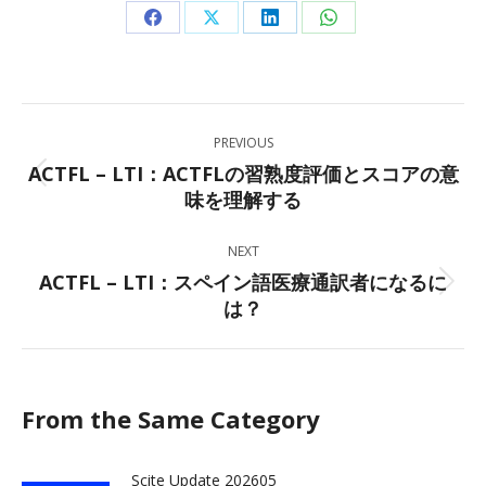
Share
Share
Share
Share
on
on
on
on
Facebook
X
LinkedIn
WhatsApp
Post
PREVIOUS
navigation
ACTFL – LTI：ACTFLの習熟度評価とスコアの意
Previous
味を理解する
post:
NEXT
ACTFL – LTI：スペイン語医療通訳者になるに
Next
は？
post:
From the Same Category
Scite Update 202605