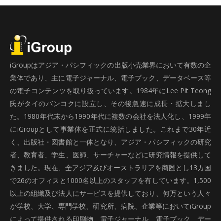
iGroupはアジア・パシフィックの出版小売業界において有数の企
業体であり、主に電子ジャーナル、電子ブック、データベース等
の電子コンテンツを取り扱っています。1984年にLee Pit Teong
氏がタイのバンコクに設立し、その後急速に成長・拡大しまし
た。1980年代末から1990年代に複数の会社を法人化し、1999年
にiGroupとして事業体を正式に統括しました。これまで30年近
く、出版社・図書館と一体となり、アジア・パシフィックの研究
者、教育者、学生、医師、サーチャーなどに研究情報を提供して
きました。現在、全アジア及びオーストラリアを商圏とし13カ国
で26のオフィスと1000名以上のスタッフを有しています。1,500
以上の組織及び法人にサービスを提供しており、何万という人々
が学校、大学、専門学校、研究所、病院、企業等においてiGroup
によって提供される印刷物、電子ジャーナル、電子ブック、デー