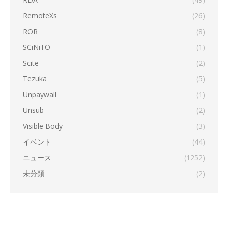
RemoteXs
(26)
ROR
(8)
SCiNiTO
(1)
Scite
(2)
Tezuka
(5)
Unpaywall
(1)
Unsub
(2)
Visible Body
(3)
イベント
(44)
ニュース
(1252)
未分類
(2)