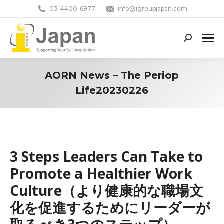
03-4400-6977
info@igroupjapan.com
Search:
AORN News – The Periop
Life20230226
You are here:
3 Steps Leaders Can Take to
Promote a Healthier Work
Culture（より健康的な職場文
化を促進するためにリーダーが