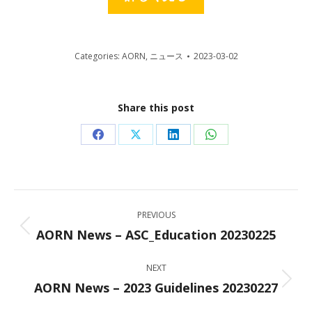
Categories:
AORN
,
ニュース
2023-03-02
Share this post
Share
Share
Share
Share
on
on
on
on
Facebook
X
LinkedIn
WhatsApp
Post
PREVIOUS
navigation
AORN News – ASC_Education 20230225
Previous
post:
NEXT
AORN News – 2023 Guidelines 20230227
Next
post: