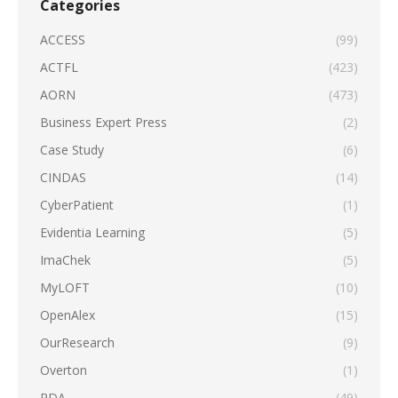
Categories
ACCESS
(99)
ACTFL
(423)
AORN
(473)
Business Expert Press
(2)
Case Study
(6)
CINDAS
(14)
CyberPatient
(1)
Evidentia Learning
(5)
ImaChek
(5)
MyLOFT
(10)
OpenAlex
(15)
OurResearch
(9)
Overton
(1)
RDA
(49)