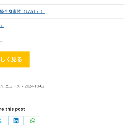
T)（局所麻酔全身毒性（LAST））
））
）
しく見る
RN
,
ニュース
2024-10-02
re this post
Share
Share
Share
on
on
on