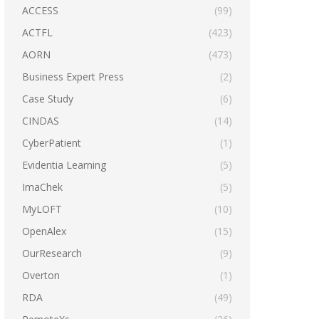
ACCESS
(99)
ACTFL
(423)
AORN
(473)
Business Expert Press
(2)
Case Study
(6)
CINDAS
(14)
CyberPatient
(1)
Evidentia Learning
(5)
ImaChek
(5)
MyLOFT
(10)
OpenAlex
(15)
OurResearch
(9)
Overton
(1)
RDA
(49)