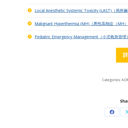
Local Anesthetic Systemic Toxicity (LAS
Malignant Hyperthermia (MH)（悪性高熱症（MH
Pediatric Emergency Management（小児救急管理
詳
Categories:
AO
Sha
Share
on