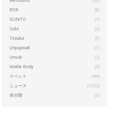
RemoteXs
(26)
ROR
(8)
SCiNiTO
(1)
Scite
(2)
Tezuka
(5)
Unpaywall
(1)
Unsub
(2)
Visible Body
(3)
イベント
(44)
ニュース
(1252)
未分類
(2)