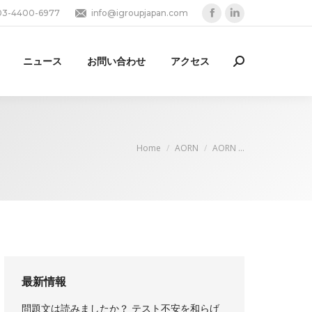
03-4400-6977
info@igroupjapan.com
Facebook
Linkedin
page
page
opens
opens
ニュース
お問い合わせ
アクセス
Search:
in
in
new
new
window
window
You are here:
Home
AORN
AORN …
最新情報
問題文は読みましたか？ テスト不安を和らげ