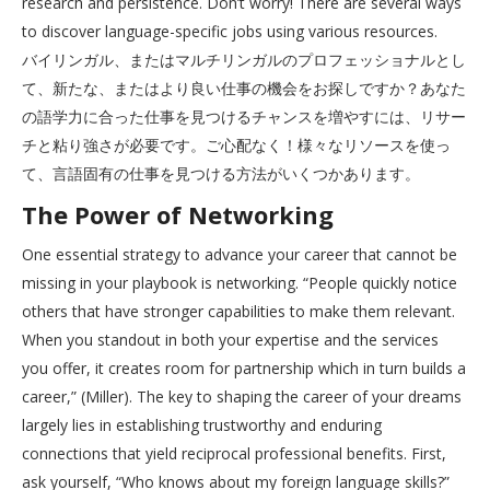
research and persistence. Don’t worry! There are several ways
to discover language-specific jobs using various resources.
バイリンガル、またはマルチリンガルのプロフェッショナルとし
て、新たな、またはより良い仕事の機会をお探しですか？あなた
の語学力に合った仕事を見つけるチャンスを増やすには、リサー
チと粘り強さが必要です。ご心配なく！様々なリソースを使っ
て、言語固有の仕事を見つける方法がいくつかあります。
The Power of Networking
One essential strategy to advance your career that cannot be
missing in your playbook is networking. “People quickly notice
others that have stronger capabilities to make them relevant.
When you standout in both your expertise and the services
you offer, it creates room for partnership which in turn builds a
career,” (Miller). The key to shaping the career of your dreams
largely lies in establishing trustworthy and enduring
connections that yield reciprocal professional benefits. First,
ask yourself, “Who knows about my foreign language skills?”