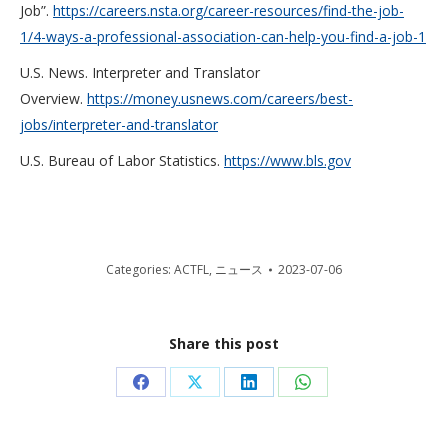
Job”.
https://careers.nsta.org/career-resources/find-the-job-
1/4-ways-a-professional-association-can-help-you-find-a-job-1
U.S. News. Interpreter and Translator
Overview.
https://money.usnews.com/careers/best-
jobs/interpreter-and-translator
U.S. Bureau of Labor Statistics.
https://www.bls.gov
Categories:
ACTFL
,
ニュース
2023-07-06
Share this post
Share
Share
Share
Share
on
on
on
on