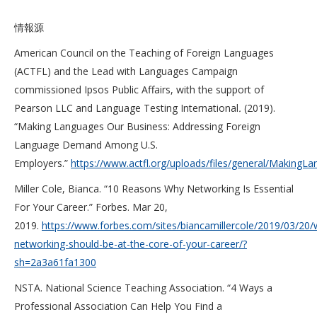
情報源
American Council on the Teaching of Foreign Languages
(ACTFL) and the Lead with Languages Campaign
commissioned Ipsos Public Affairs, with the support of
Pearson LLC and Language Testing International
.
(2019).
“Making Languages Our Business: Addressing Foreign
Language Demand Among U.S.
Employers.”
https://www.actfl.org/uploads/files/general/MakingL
Miller Cole, Bianca. “10 Reasons Why Networking Is Essential
For Your Career.” Forbes. Mar 20,
2019.
https://www.forbes.com/sites/biancamillercole/2019/03/20/
networking-should-be-at-the-core-of-your-career/?
sh=2a3a61fa1300
NSTA. National Science Teaching Association. “4 Ways a
Professional Association Can Help You Find a