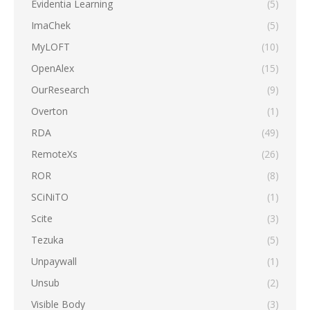
Evidentia Learning
(5)
ImaChek
(5)
MyLOFT
(10)
OpenAlex
(15)
OurResearch
(9)
Overton
(1)
RDA
(49)
RemoteXs
(26)
ROR
(8)
SCiNiTO
(1)
Scite
(3)
Tezuka
(5)
Unpaywall
(1)
Unsub
(2)
Visible Body
(3)