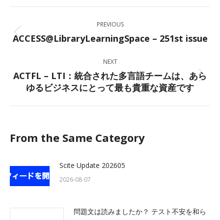
Facebook
X
LinkedIn
WhatsApp
Post
PREVIOUS
navigation
ACCESS@LibraryLearningSpace – 251st issue
Previous
post:
NEXT
ACTFL – LTI：統合された多言語チームは、あら
Next
ゆるビジネスにとって最も貴重な資産です
post:
From the Same Category
Scite Update 202605
2026-08-07
問題文は読みましたか？ テスト不安を和ら