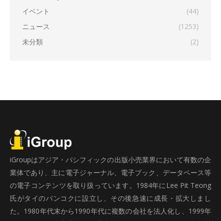
イベント
(44)
ニュース
(1253)
未分類
(2)
iGroupはアジア・パシフィックの出版小売業界において有数の企
業体であり、主に電子ジャーナル、電子ブック、データベース等
の電子コンテンツを取り扱っています。1984年にLee Pit Teong
氏がタイのバンコクに設立し、その後急速に成長・拡大しまし
た。1980年代末から1990年代に複数の会社を法人化し、1999年