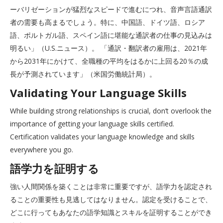
ーバリゼーションが猛烈なスピードで進むにつれ、音声言語通訳
者の需要も高まるでしょう。特に、中国語、ドイツ語、ロシア
語、ポルトガル語、スペイン語に堪能な通訳者の仕事の見込みは
明るい」（U.S.ニュース）。 「通訳・翻訳者の雇用は、2021年
から2031年にかけて、全職種の平均をはるかに上回る20％の成
長が予測されています」（米国労働統計局）。
Validating Your Language Skills
While building strong relationships is crucial, don’t overlook the
importance of getting your language skills certified.
Certification validates your language knowledge and skills
everywhere you go.
語学力を証明する
強い人間関係を築くことは非常に重要ですが、語学力を認定され
ることの重要性も見逃してはなりません。認定を受けることで、
どこに行ってもあなたの語学知識とスキルを証明することができ