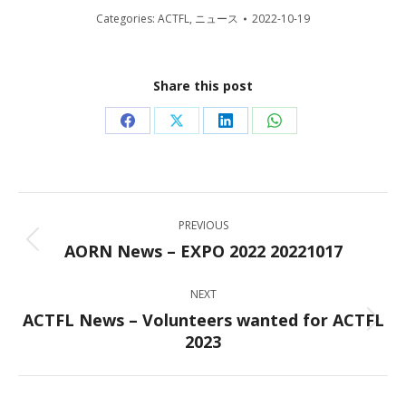
Categories:
ACTFL
,
ニュース
2022-10-19
Share this post
Share
Share
Share
Share
on
on
on
on
Facebook
X
LinkedIn
WhatsApp
Post
PREVIOUS
navigation
AORN News – EXPO 2022 20221017
Previous
post:
NEXT
ACTFL News – Volunteers wanted for ACTFL
Next
2023
post: