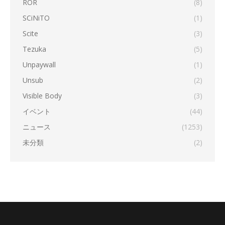
ROR
(8)
SCiNiTO
(1)
Scite
(3)
Tezuka
(5)
Unpaywall
(1)
Unsub
(2)
Visible Body
(3)
イベント
(44)
ニュース
(1253)
未分類
(2)