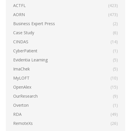
ACTFL
(423)
AORN
(473)
Business Expert Press
(2)
Case Study
(6)
CINDAS
(14)
CyberPatient
(1)
Evidentia Learning
(5)
ImaChek
(5)
MyLOFT
(10)
OpenAlex
(15)
OurResearch
(9)
Overton
(1)
RDA
(49)
RemoteXs
(26)