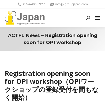
03-4400-6977
info@igroupjapan.com
Search:
ACTFL News – Registration opening
soon for OPI workshop
You are here:
Registration opening soon
for OPI workshop（OPIワー
クショップの登録受付を間もな
く開始）