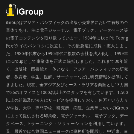
iGroupはアジア・パシフィックの出版小売業界において有数の企
業体であり、主に電子ジャーナル、電子ブック、データベース等
の電子コンテンツを取り扱っています。1984年にLee Pit Teong
氏がタイのバンコクに設立し、その後急速に成長・拡大しまし
た。1980年代末から1990年代に複数の会社を法人化し、1999年
にiGroupとして事業体を正式に統括しました。これまで30年近
く、出版社・図書館と一体となり、アジア・パシフィックの研究
者、教育者、学生、医師、サーチャーなどに研究情報を提供して
きました。現在、全アジア及びオーストラリアを商圏とし13カ国
で26のオフィスと1000名以上のスタッフを有しています。1,500
以上の組織及び法人にサービスを提供しており、何万という人々
が学校、大学、専門学校、研究所、病院、企業等においてiGroup
によって提供される印刷物、電子ジャーナル、電子ブック、デー
タベース、Eラーニング・ソリューションを利用しています。
又、最近では合衆国ニューヨークに事務所を開設し、中近東、ヨ