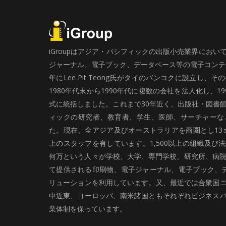
iGroupはアジア・パシフィックの出版小売業界にお
ジャーナル、電子ブック、データベース等の電子コンテン
年にLee Pit Teong氏がタイのバンコクに設立し
1980年代末から1990年代に複数の会社を法人化し、19
式に統括しました。これまで30年近く、出版社・図書
ィックの研究者、教育者、学生、医師、サーチャーな
た。現在、全アジア及びオーストラリアを商圏とし13カ
上のスタッフを有しています。1,500以上の組織及び
何万という人々が学校、大学、専門学校、研究所、病院、
て提供される印刷物、電子ジャーナル、電子ブック、
リューションを利用しています。又、最近では合衆国
中近東、ヨーロッパ、南米諸国ともそれぞれビジネス
業体制を保っています。