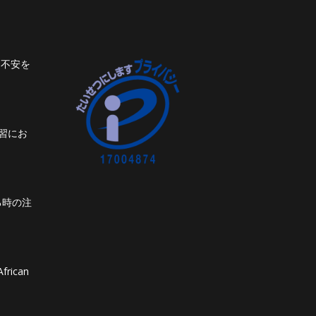
ト不安を
習にお
る時の注
frican