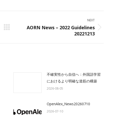
on
on
on
ok
X
LinkedIn
WhatsApp
NEXT
AORN News – 2022 Guidelines
Next
20221213
post:
不確実性から自信へ：外国語学習
におけるより明確な道筋の構築
2026-08-05
OpenAlex_News20260710
2026-07-10