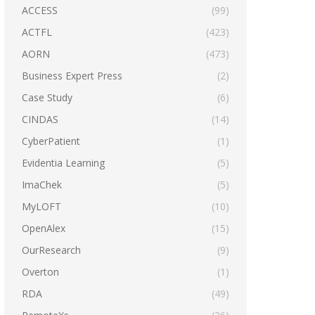
ACCESS
(99)
ACTFL
(423)
AORN
(473)
Business Expert Press
(2)
Case Study
(6)
CINDAS
(14)
CyberPatient
(1)
Evidentia Learning
(5)
ImaChek
(5)
MyLOFT
(10)
OpenAlex
(15)
OurResearch
(9)
Overton
(1)
RDA
(49)