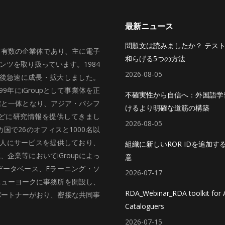
最新ニュース
問題文は読みましたか？ テス
いて有数の企業体であり、主に電子
和らげる5つの方法
ツを取り扱っています。1984
2026-08-05
、その後急速に成長・拡大しました。
99年にiGroupとして事業体を正
不確実性から自信へ：外国語学
館と一体となり、アジア・パシフ
けるより明確な道筋の構築
どに研究情報を提供してきまし
2026-08-05
国で26のオフィスと1000名以
法人にサービスを提供しており、
組織に新しいROR IDを追加す
企業等においてiGroupによっ
意
データベース、Eラーニング・ソ
2026-07-17
ニューヨークに事務所を開設し、
RDA_Webinar_RDA toolkit for A
パートナーがおり、密接な共同事
Cataloguers
2026-07-15