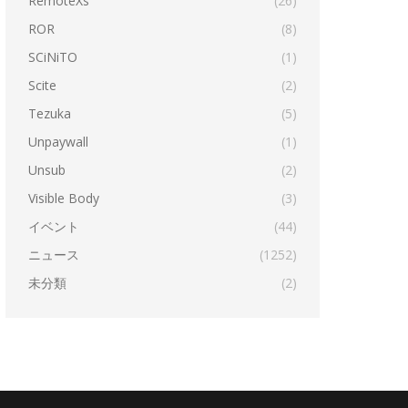
RemoteXs
(26)
ROR
(8)
SCiNiTO
(1)
Scite
(2)
Tezuka
(5)
Unpaywall
(1)
Unsub
(2)
Visible Body
(3)
イベント
(44)
ニュース
(1252)
未分類
(2)