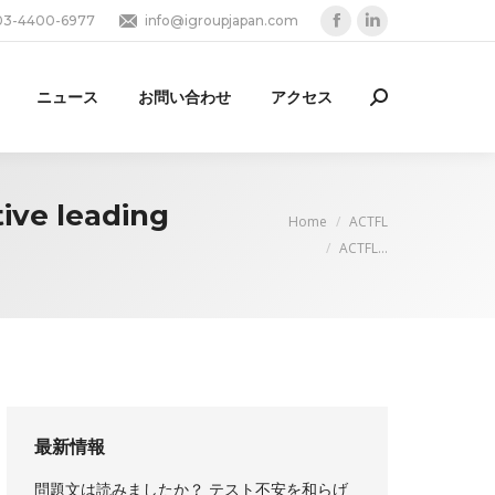
03-4400-6977
info@igroupjapan.com
Facebook
Linkedin
page
page
opens
opens
ニュース
お問い合わせ
アクセス
Search:
in
in
new
new
window
window
ive leading
You are here:
Home
ACTFL
ACTFL…
最新情報
問題文は読みましたか？ テスト不安を和らげ