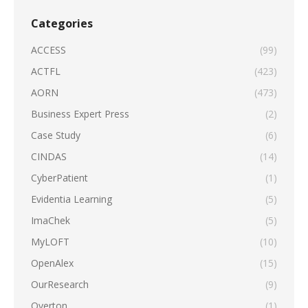
Categories
ACCESS
(99)
ACTFL
(423)
AORN
(473)
Business Expert Press
(2)
Case Study
(6)
CINDAS
(14)
CyberPatient
(1)
Evidentia Learning
(5)
ImaChek
(5)
MyLOFT
(10)
OpenAlex
(15)
OurResearch
(9)
Overton
(1)