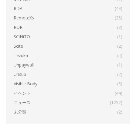
RDA
(49)
RemoteXs
(26)
ROR
(8)
SCiNiTO
(1)
Scite
(2)
Tezuka
(5)
Unpaywall
(1)
Unsub
(2)
Visible Body
(3)
イベント
(44)
ニュース
(1252)
未分類
(2)