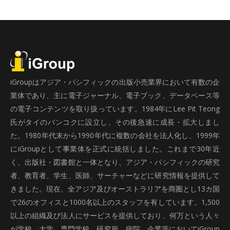
iGroupはアジア・パシフィックの出版小売業界において有数の企
業体であり、主に電子ジャーナル、電子ブック、データベース等
の電子コンテンツを取り扱っています。1984年にLee Pit Teong
氏がタイのバンコクに設立し、その後急速に成長・拡大しまし
た。1980年代末から1990年代に複数の会社を法人化し、1999年
にiGroupとして事業体を正式に統括しました。これまで30年近
く、出版社・図書館と一体となり、アジア・パシフィックの研究
者、教育者、学生、医師、サーチャーなどに研究情報を提供して
きました。現在、全アジア及びオーストラリアを商圏とし13カ国
で26のオフィスと1000名以上のスタッフを有しています。1,500
以上の組織及び法人にサービスを提供しており、何万という人々
が学校、大学、専門学校、研究所、病院、企業等においてiGroup