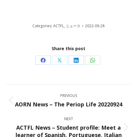
Categories:
ACTFL
,
ニュース
2022-09-28
Share this post
Share
Share
Share
Share
on
on
on
on
Facebook
X
LinkedIn
WhatsApp
Post
PREVIOUS
navigation
AORN News – The Periop Life 20220924
Previous
post:
NEXT
ACTFL News – Student profile: Meet a
Next
learner of Spanish, Portuguese, Italian