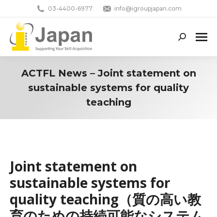
03-4400-6977
info@igroupjapan.com
Search:
ACTFL News – Joint statement on
sustainable systems for quality
teaching
You are here:
Joint statement on
sustainable systems for
quality teaching（質の高い教
育のための持続可能なシステム